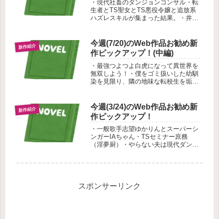
・現代社畜のダンジョンコンサル・転
生者とTS聖女とTS悪役令嬢と追放系
ハズレスキルが集まった結果。・井芹
仁菜の兄になりました、助けてくださ
い・アホみたいなオーラ量に対して、
貧弱すぎる出力でどうしろと？の紹介
今週(7/20)のWeb作品お勧め新
新作紹介
です。
作ピックアップ！(中編)
・最強つよつよ白虎になって異世界を
無双しよう！・僕をゴミ扱いした幼馴
染を見限り、隣の地味な転校生を垢抜
けさせたら、僕を神扱いするヤンデレ
美少女になりました・Persona x
Classroom of the Eliteの紹介です。
今週(3/24)のWeb作品お勧め新
新作紹介
作ピックアップ！
・一般歌手志望ゆかりんとスーパーシ
ンガーIAちゃん・TSセミナー庶務
（淫夢厨）・やらない夫は現代ダンジ
ョンに挑むようですの紹介です。
スポンサーリンク