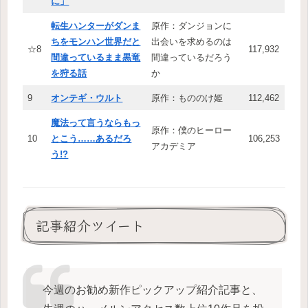
に」
転生ハンターがダンま
原作：ダンジョンに
ちをモンハン世界だと
出会いを求めるのは
☆8
117,932
間違っているまま黒竜
間違っているだろう
を狩る話
か
9
オンテギ・ウルト
原作：もののけ姫
112,462
魔法って言うならもっ
原作：僕のヒーロー
10
とこう……あるだろ
106,253
アカデミア
う!?
記事紹介ツイート
今週のお勧め新作ピックアップ紹介記事と、