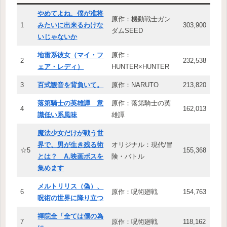
やめてよね、僕が准将
原作：機動戦士ガン
1
みたいに出来るわけな
303,900
ダムSEED
いじゃないか
地雷系彼女（マイ・フ
原作：
2
232,538
ェア・レディ）
HUNTER×HUNTER
3
百式観音を背負いて。
原作：NARUTO
213,820
落第騎士の英雄譚 意
原作：落第騎士の英
4
162,013
識低い系風味
雄譚
魔法少女だけが戦う世
界で、男が生き残る術
オリジナル：現代/冒
☆5
155,368
とは？ A.映画ボスを
険・バトル
集めます
メルトリリス（偽）、
6
原作：呪術廻戦
154,763
呪術の世界に降り立つ
禪院全「全ては僕の為
7
原作：呪術廻戦
118,162