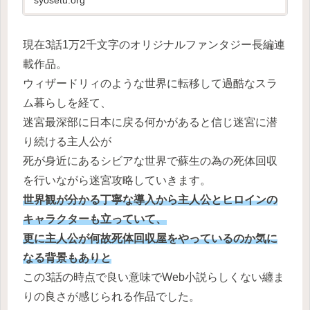
現在3話1万2千文字のオリジナルファンタジー長編連
載作品。
ウィザードリィのような世界に転移して過酷なスラ
ム暮らしを経て、
迷宮最深部に日本に戻る何かがあると信じ迷宮に潜
り続ける主人公が
死が身近にあるシビアな世界で蘇生の為の死体回収
を行いながら迷宮攻略していきます。
世界観が分かる丁寧な導入から主人公とヒロインの
キャラクターも立っていて、
更に主人公が何故死体回収屋をやっているのか気に
なる背景もありと
この3話の時点で良い意味でWeb小説らしくない纏ま
りの良さが感じられる作品でした。