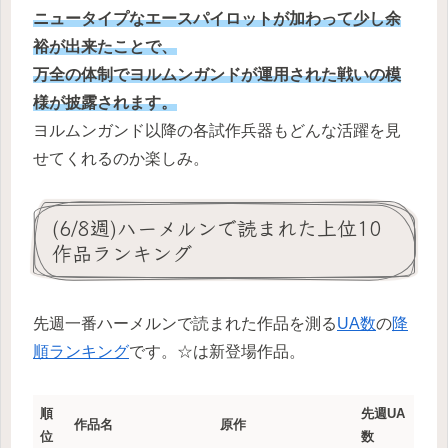
ニュータイプなエースパイロットが加わって少し余
裕が出来たことで、
万全の体制でヨルムンガンドが運用された戦いの模
様が披露されます。
ヨルムンガンド以降の各試作兵器もどんな活躍を見
せてくれるのか楽しみ。
(6/8週)ハーメルンで読まれた上位10
作品ランキング
先週一番ハーメルンで読まれた作品を測る
UA数
の
降
順ランキング
です。☆は新登場作品。
順
先週UA
作品名
原作
位
数