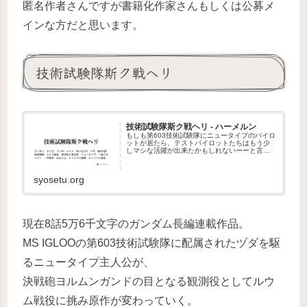
匿名作者さんですが書籍化作家さんもしくは公募メ
インな方だと思います。
技術試験隊斯ク戦ヘリ
技術試験隊斯ク戦ヘリ - ハーメルン
もしも第603技術試験隊にニュータイプのパイロ
ットが居たら、テストパイロットたちはもう少
しマシな活躍が出来たかもしれないーーと言う
お話 オリ主はニュータイプ能力…
syosetu.org
現在8話5万6千文字のガンダム長編連載作品。
MS IGLOOの第603技術試験隊に配属されたヅダを駆
るニュータイプ主人公が、
決戦砲ヨルムンガンドの目となる観測役としてルウ
ム戦役に挑み原作が変わっていく。