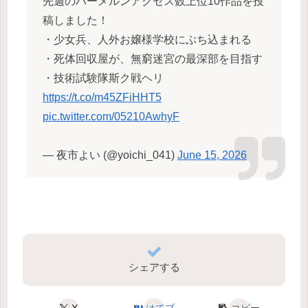
先週のハーメルンアクセス数上位10作品を投
稿しました！
・少女兵、人外お嬢様学校にぶち込まれる
・死体回収屋が、無窮迷宮の最深部を目指す
・技術試験隊斯ク戦ヘリ
https://t.co/m45ZFiHHT5
pic.twitter.com/05210AwhyF
— 夜市よい (@yoichi_041)
June 15, 2026
シェアする