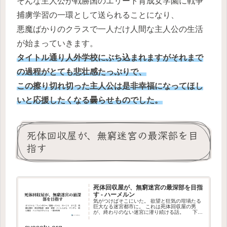
そんな主人公が戦勝国のエリート育成女学園に戦争
捕虜学習の一環として送られることになり、
悪魔ばかりのクラスで一人だけ人間な主人公の生活
が始まっていきます。
タイトル通り人外学校にぶち込まれますがそれまで
の過程がとても悲壮感たっぷりで、
この擦り切れ切った主人公は是非幸福になってほし
いと応援したくなる曇らせものでした。
死体回収屋が、無窮迷宮の最深部を目
指す
死体回収屋が、無窮迷宮の最深部を目指
す - ハーメルン
気がつけばそこにいた。 欲望と狂気の坩堝たる
巨大なる迷宮都市に。 これは死体回収屋の男
が、終わりのない迷宮に潜り続ける話。 下記
画像はガブリエラ嬢、レティシ…
syosetu.org