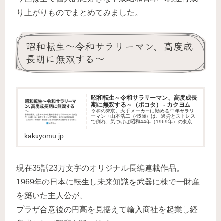
り上がりものでまとめてみました。
昭和転生～令和サラリーマン、高度成
長期に無双する～
昭和転生～令和サラリーマン、高度成長
期に無双する～（ポコタ） - カクヨム
令和の東京。大手メーカーに勤める中年サラリ
ーマン・山本浩二（45歳）は、過労とストレス
で倒れ、気づけば昭和44年（1969年）の東京・
世田谷に生まれ落ちた5歳の子どもの体に宿って
いた。
kakuyomu.jp
現在35話23万文字のオリジナル長編連載作品。
1969年の日本に転生し未来知識を武器に株で一財産
を築いた主人公が、
プラザ合意後の円高を見据えて輸入商社を起業し経