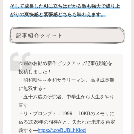
そして成長したAIに立ちはだかる敵も強大で成り上
がりの爽快感と緊張感どちらも味わえます。
記事紹介ツイート
今週のお勧め新作ピックアップ記事(後編)を
投稿しました！
・昭和転生～令和サラリーマン、高度成長期
に無双する～
・五十六歳の研究者、中学生から人生をやり
直す
・リ・プロンプト：1999 —10KBのメモリに
宿る2026年の相棒AIと、失われた未来を再定
義する—
https://t.co/BUBLhKiocj