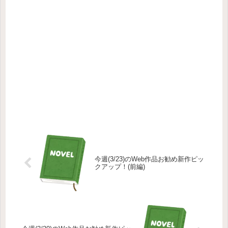
今週(3/23)のWeb作品お勧め新作ピッ
クアップ！(前編)