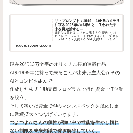
リ・プロンプト：1999 —10KBのメモリ
に宿る2026年の相棒AIと、失われた未
来を再定義する—
残酷な描写あり シリアス 男主人公 現代 アンド
ロイド ハーレム チート 内政 タイムリープ ネト
コン14 ＥＳＮ大賞１０ OVL大賞11 エンタメ総
合部門 ネトコン14感想
ncode.syosetu.com
現在26話13万文字のオリジナル長編連載作品。
AIを1999年に持って来ることが出来た主人公がその
AIとコンビを組んで、
作成した株式自動売買プログラムで得た資金でIT企業
を設立。
そして稼いだ資金でAIのマシンスペックを強化し更
に業績拡大へつなげていきます。
つよつよAIさんの個性が強い中で性能を生かし切れ
ない制限を未来知識で稼ぎ解除していく。