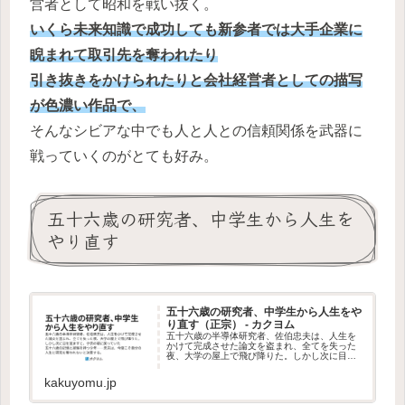
営者として昭和を戦い抜く。
いくら未来知識で成功しても新参者では大手企業に
睨まれて取引先を奪われたり
引き抜きをかけられたりと会社経営者としての描写
が色濃い作品で、
そんなシビアな中でも人と人との信頼関係を武器に
戦っていくのがとても好み。
五十六歳の研究者、中学生から人生を
やり直す
五十六歳の研究者、中学生から人生をや
り直す（正宗） - カクヨム
五十六歳の半導体研究者、佐伯忠夫は、人生を
かけて完成させた論文を盗まれ、全てを失った
夜、大学の屋上で飛び降りた。しかし次に目を
覚ますと、子供の頃に戻っていた五十六歳の記
憶と経験を持つ少年――忠夫…
kakuyomu.jp