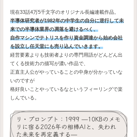
現在33話4万5千文字のオリジナル長編連載作品。
半導体研究者が1982年の中学生の自分に逆行して未
来での半導体業界の凋落を避けるべく、
自作マシンでテトリスを作り資金調達から始め会社
を設立し任天堂にも売り込んでいきます。
経営要素よりも技術者よりの専門用語がどんどん出
てくる技術力の描写が濃い作品で、
正直主人公がやっていることの中身が分かっていな
いのですが
格好良いことやっているなというフィーリングで楽
しんでいる。
リ・プロンプト：1999 —10KBのメモ
リに宿る2026年の相棒AIと、失われ
た未来を再定義する—