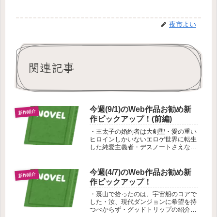
夜市よい
関連記事
今週(9/1)のWeb作品お勧め新
新作紹介
作ピックアップ！(前編)
・王太子の婚約者は大剣聖・愛の重い
ヒロインしかいないエロゲ世界に転生
した純愛主義者・デスノートさえなけ
れば強くてニューゲームなのに！の紹
介です。(前編)
今週(4/7)のWeb作品お勧め新
新作紹介
作ピックアップ！
・裏山で拾ったのは、宇宙船のコアで
した・汝、現代ダンジョンに希望を持
つべからず・グッドトリップの紹介で