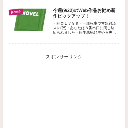
す
今週(9/22)のWeb作品お勧め新
新作紹介
作ピックアップ！
・陸奥ＬＶ９９・一般転生ウマ娘雑談
スレ(仮)・あなたは８番出口に閉じ込
められました・転生悪徳領主やる夫の
紹介です。
スポンサーリンク