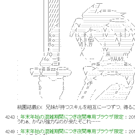
| |////| ＿_
| |////| ,.イ:::/
| |////| .／..:::::/,.ィ＝＝‐-....＿_
| |////| 〈:::::::::::::::::::::::::::::::::::::::::＜
| |////| ./⌒`:::::::::::::::::::::::::::::=ﾆ二二:.ヽ
| |//,イ| ./.^V.::::::::::;:.::.::.:..､::＜::.::.::.::..ヽ:.:､:
| |/;'.:::::l. ,'::;ｲ:::::::;:_ノl‐-:::､::∨::.ヽ::::::::::::ト､ﾍ
| |li;:o::::| i:/ l::i､:::lﾄ､:;l､::::::::::ｌ:V:::::::ﾍ:::|i:::|:::ハ
| |lｌ:ｏ::::|: ∨ﾄ､|ｌ 伝ｉ＼:::::';::::::::::∧.ｌ:::::::::::
| lﾘｏ:::::|:. Ⅵ ﾄ､}ﾘ ヽ::l::::::::::::::ﾘ::::::::::::
| l!: :::::::| ソ .YV:::::::::::::::::::::::;ｲ
ｌ ﾉＯ:::::ｉｌ ∧ ,' 从::::::::::::::ﾊY′
. /ｲo:｀ー'l}: 丶 ‐‐ ./,.....-ﾘ从ﾙﾘ、′
. .〈:::::::::::ｨ三l! ｀r=≦:.,.:..-‐::.:'::::.::.≧ｘ、
. r‐＝ｖ≧≦ｚｚィニﾆ=.、 ｆ´￣＞'::＿::.::.::.::.::.::.::
. ∨:::::乂::::::::::::::|ｌ::::::::::::ﾉ ∨.:..:..:..:..ィ_:;:ﾆ二ミｘ::.::.::.::.::
. ￣〈￣｀ヽ.__..--〈¨´ .ﾉ:..::.＜ ｀∨.::｛
〈｀ :l :〉ｨチ ,....-...､ ∨:ﾉ
}〉 :|: / 〃 , ／..:..:.冫:｀ｰ':
. l / ./ 〃 .,:′ ／..:.:.:.::〃::.::.::.:/
. ヽ iﾞ. ,' 〃 ;' ／..:..:..:..:..;'.::.
桃園結義EX 兄妹が持つスキルを相互に一つずつ、得るこ
4243
：
年末年始の混雑期間につき夜間専用ブラウザ限定
：
20
うわぁ、かなり強力なのが来たぞこれ……
4249
：
年末年始の混雑期間につき夜間専用ブラウザ限定
：
20