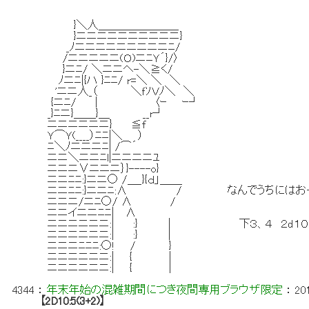
}＼人＿＿＿＿＿＿＿_
}ニニニニニニニニニニ}
_ﾉニニニニニニニニニﾆ/
/ニニニニニ(Ｏ)ニﾆＹ´}/〉
}ニﾆ/ ＼ニニヘ-＼≧く/
ﾉニﾆ|{ハ }ﾆﾆ/ r=＼ ＼ ＼
'ニニ人_（ ＼ｆｿＶﾉ＼ ＼
{ニﾆ/ | 〈ｰ ｰ┘
_}ﾆニ}＿＿}＿ __r┘
ニニニニニニ} ≦f
Ｙ⌒Ｙ(____）ﾆﾆ|＼ ）
ﾆ＼ﾉニニニﾆ| /⌒´
ニニ＼ニニﾆl|ニニニニﾕ
ニニニ∨ニニニ｝}----o}
ニニﾆﾆ:}ニニ○ /＿_}{ｄ」＿＿
ニニﾆﾆ:}ニニﾆ:∧ / なんでうちにはおっそ
ニニニ/ニﾆ○/ ∧ /
ニニイニニﾆﾆ| ∧
ニニニニニニ:| :} | 下３、４ ２d１０ *
ニニニニニニ:| :} |
ニニニﾆﾆﾆ:○! / }
ニニニニニニ:| { |
ニニニニニニ:| { |
4344
：
年末年始の混雑期間につき夜間専用ブラウザ限定
：
20
【2D10:5(3+2)】