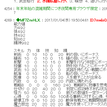
１、武芸修行
２、水鏡私塾に行く
３、瞑想 ４、遊びに行
4254
：
年末年始の混雑期間につき夜間専用ブラウザ限定
：
20
7
4269
：
◆MF7ZnvHLX.
：
2017/01/04(水) 19:50:04.61
ID:7mwIoG
能力値
力４９２
体４９２
技４９２
知８６２
精神９８２
スキル 力 体 技 知 精
剣術 ０ １０ １０ ０ ２０ 剣の扱いにボー
槍術 １０ ０ １０ ０ １５ 槍の扱いにボー
射撃 ０ ０ １０ １５ ０ 射撃を行なう判定にボ
投擲 １０ ０ １０ ０ ０ 物を投げることにボ
武術 １０ ２０ １０ ０ ０ 武器を持たない戦闘に
航海 ０ １０ １０ ２０ ０ 船の扱いにボ
医療 ０ １０ １０ ２０ ２０ 人を癒すことが
内政 ０ ０ ０ ３０ ２０ 内政に携われる
戦略B ０ ０ ０ １６０ ２４０ 戦略的に物事を思考で
仕切り ０ ２０ ４０ ２０ ０ 判定に成功時不利な
怪力 ５０ ５０ ０ ０ ０ 筋力の数値を一定ターン
心得 ０ ０ １００ ５０ １００ある事柄に対する心得
破壊工作 ０ ０ １０ ２０ ２０ 敵保有戦力に戦闘開始
魔力放出 ２０ ２０ ２０ ２０ 魔力を使ってステータ