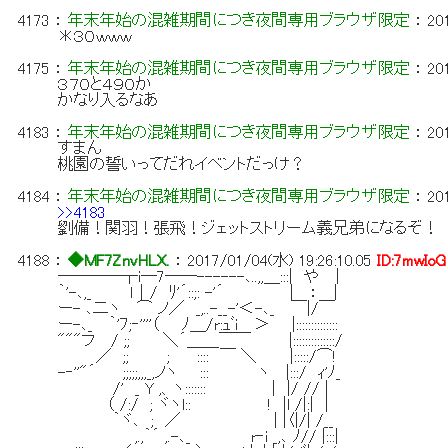
4173
：
年末年始の混雑期間につき夜間専用ブラウザ限定
：
20
＊３０ｗｗｗ
4175
：
年末年始の混雑期間につき夜間専用ブラウザ限定
：
20
３７０と４９０か
かなり入るなあ
4183
：
年末年始の混雑期間につき夜間専用ブラウザ限定
：
20
すまん
桃園の誓いってだれイベントだっけ？
4184
：
年末年始の混雑期間につき夜間専用ブラウザ限定
：
20
>>4183
劉備！関羽！張飛！ジェットストリーム義兄弟になるぞ！
4188
：
◆MF7ZnvHLX.
：
2017/01/04(水) 19:26:10.05
ID:7mwIoG
――――┬i―7――------､..,,＿:::| や |
｀'-､,_ ｌ｜/ ﾘ'´::;: -'´ | ： |
ー- ､二ヽ ⌒ ノ／ _,..-__-'＜-､_ ￣|/￣
ー-､_ ｀'ﾌ;‐''''（ ﾉ＿/r:ｭﾞi ＞ |::::::::::::::
"""フ / ;; ＼´＿＿￣￣ |::::::::::::::/
／ ;; ; :::: ￣ ＼ |:::::/⌒!
-‐''"´ ;;;;;,,,_,ノヽ ::: ヽ |:::/ ｨ'ﾉ_
/' _ Y ,、ヽ::::::: | |/ // |
（ /:/ ; ヾヽl:: ! |l /|:| |
｀ヾ､ ; ／ | |〈|/| /__
,.,｀´ ,.-､_ r‐i _,､ ﾉ// |:::|