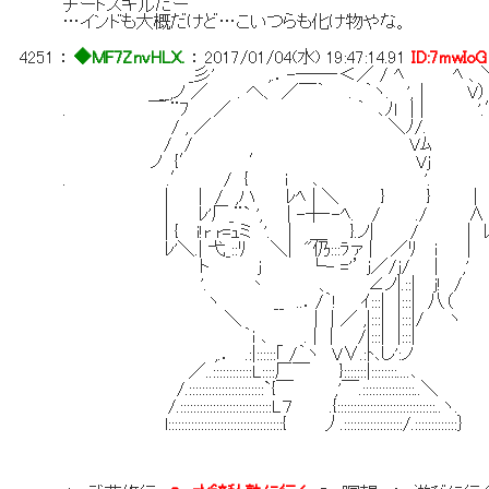
チートスキルだー
…インドも大概だけど…こいつらも化け物やな。
4251
：
◆MF7ZnvHLX.
：
2017/01/04(水) 19:47:14.91
ID:7mwIoG
_彡' ,.．-──‐＜／ / ﾍ ﾍ 、
__,ノ ／ . へ、 ／￣｀ . ｀ヽ. ',│ V） 
. ￣ ¨ﾌ ／ ｀ ､ﾉｌ | | '.
/ , ／ ＼ﾉ/. 
/ / Vﾑ 
ノ {′ ′ Vj ト 
. .′ / { i ､ '. ', 
| | / ,ハ ﾚﾍ | ＼ } } │ 
| ﾚ'厂_¨` ', | -┼‐-ﾍ. / ./ ∧
| { i!r r=ｭミ '. | ＿ }.ノ| / | ﾚ
ﾚ'＼.| 弋_::ﾘ ＼| "仍:::ﾗァ | ／ﾘ i |
ト j └- ='’ j／/j/ | ,'
'. 丶 、 ∠ノ|.::| j! / さ
ヽ __ ..．/｀! ｲ:::| |:::| 八（
＼ | | ／ ,|:::| |:::|/ ヽ
｀i ､ . | | /|:::| |:::|
,.． .:|::::::｢ /｀ヽ V∨.:ﾄ､し':ノ
／..::::::::::::L::::厂￣ }:::::::|::::::::....､
/.:::::::::::::::::::::::`{￣ ,'￣.::::::::::::::::..＼
/.::::::::::::::::::::::::::::L７ .{::::::::::::::::::::::::::::::..ヽ.
l:::::::::::::::::::::::::::::::::::{ 丿.::::::::::::::::::/.:::::::::::::｝