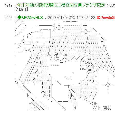
4219
：
年末年始の混雑期間につき夜間専用ブラウザ限定
：
20
【1D2:1】
4226
：
◆MF7ZnvHLX.
：
2017/01/04(水) 19:34:24.33
ID:7mwIoG
／｀ヽ . - ─ ─- .
／｀ヽ . - ───＜_人 _ : : : : : : : : :.┼ .
/ ／´ __.rr.─‐┐ﾉ:´Y´ .: : : : : : : : :_ 人 _: ＼
し ' r＜´ |ll: | : : : : : : ／. : : : : : :.｀Y´. : : : ヽ
} └ .─ ┴‐─ ┴，. : :／/: : : : / : : : : :!: : : : : _人_
、 .斗 ‐‐─ｧ── ＜:./: :/: /: /: : /: : : : :.:/:i: : : : :.｀Y´
＞ ´ ￣ ﾌ./: : :/: : :.// :./_:/_:/:_: /. : : : : :/:/: : :! : : : ∧
＿__..斗＜ /: : :/i: : : :{: : /: /: /: : /｀ヽ. :.／:/: :i: :.! : : :/:∧
. /: : /´:!: :.:从: :芹竿ミx.:|: : :.／:／:｀メ: :.! : :/:/:.∧
/: : /!/ |: : : |人{弋 _メckj ／:／:／. :ム:ﾘ :/:/: /:.∧
. /: : /人.N: : : | ⌒ ー '' 「笊ckくj /:/:./: /:.∧
/: : //: : ヽ!: : :.| """" 辷..ソXｌ|: : :/: /: /:.∧
. /: : //__人_:j: : : | , """ノﾘルイ⌒ ｀ヽ/:.
/: : //: :.｀Y´.|: : : ﾄ、 、＿ /. :i: :
ー/: : //: _人_: :.j: : :.:|:.|＼ ー ' . ｲ. :人_ | i
∨｀Ⅴ「ー｀Y´─.! : : |:.|. ＼ . イ: :.!:.｀Y´. ! 
＼ ＼ !: : ::l:.| ￣「:i: : : : :j: :.:|: : :l: :.:ｌ ｀Y´
＼ ＼ 从: :.j:.| |N＼: : :l: : :!: :.ﾘ:.:.ﾘ l
ﾄ、＼ 人: l:.| } jﾄ､ ＼j : ﾘ: :/: :/
| .＼ ＼ ヽ j＼ ＿ ＿j ハﾊ ｀ ＜': :./
|:::＼＼ ＼ ＼ ⌒ } i ｀＜}ト、
|: :: :::＼＼ ＼ ＼ .N // ﾄ、関羽