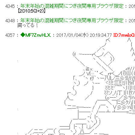
4345
：
年末年始の混雑期間につき夜間専用ブラウザ限定
：
20
【2D10:5(3+2)】
4348
：
年末年始の混雑期間につき夜間専用ブラウザ限定
：
20
腐ってる！
4357
：
◆MF7ZnvHLX.
：
2017/01/04(水) 20:19:34.77
ID:7mwIoG
rく ∧
,ノ {
／ヽ ∧
（ｆ ｰ----rく__,ノ／＼ 
. ＼ ヽ ＼ 〉〉 
＼ ＼ ＼／ 
､≧x ＼ ＼ _,ィｆ/ﾉ/
_,ノ V{::::｀’＜.__rｧく__ノ{〈巛{（（
｢､ ﾞヽ ｔﾘ｀ヽー八{し'三彡'}}ｊﾘｊﾘ
ヽ_） ,ノ ヽ-- ヾﾐミ三ミﾐ川ﾘｆ｢
〈 } ﾐミミ'´￣ヽ川川川
r‐､_） / ﾐﾐソ_ﾉｊ丁 }川ﾘｿｊ
人__ ／ （oー‐'_／彡'ﾘﾊ{ﾄ
{ /￣￣＼￣}ﾆ彡ｸﾉｊ川ﾄﾆ 知
. ｀二ニ=─--- / /￣ヽ ∨彡彡'ﾊ{川
|──‐,' /─‐┴ ┴──=ﾆ三 な
＿|＿_, ‐ｉ {‐､
/ ＿＿_ヽヽ_） } 下３ ２
, ──| |‐ ､.{ ｉ_ｊ／／
. ／,二二／￣（ (￣￣ヽ_) 八＿／__