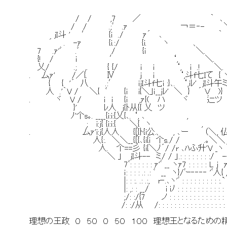
/ / ,7 ／ ｀ 
/ / .;ﾞ .ｧ ￢＝‐- ＼ ￢=
jI斗 ' ′ {i ./ ｧ´ ､ ｀ ､.
´ . -ｧ {i.:/ {i. ヽ 、 ＼
7 .ｧ'ﾞ .ﾞ / {i ＼. 
{! / i ′ ‘, ＼. ヽ
乂/ .; ,. { {/ i i ‘, i .
. 厶ｧ' /／{. Ⅳ j ｉ ‘,斗f七Iて { 
{ { '´ 八 .:′ ijI斗f七i :}､. ‘,iﾚ' jI斗午ミ 
人 .'｀V / ＼{ ﾞ {i i{＼｣ｉ__jﾚ' ＼ } ´ Ｖ )} 
. ヾ V / ｉ i {ｉ ,ｧ{( ハ ヾ 辷ツ 厶イi
}' ﾚ人 j{ﾄ从{{ 乂 ツ ; ﾉ
ﾉ'个s｡. ____{i:i:{乂{､. ‘, ､ , /,.
; i:j{ {i:i:{ ＼{ ヽ , {i:i:
. 厶ｧ'i:j{人人 {[{ﾄ{i公.、 , ､ー （＼, 仏ｉ:ｉ:
人{:. ＼＼__{[{､{i{i 个s./ / .｡＼
人. 个==彡 {i{＼ﾉ´/ /r ､ﾊふ升'V _ヽ ＼⌒
＼ 」 jI斗-- ミ/ / 」.: : : : : : : :/ 
7ﾞ: : : : : : ｧ'ﾞ __ ヽｧ7 : : : : : L j ｧ‐
ｉ: : : : .: .: ﾞ __ ヽ}/ﾞｰ‐‐‐‐ 'ﾞ人{
|: : :. .: .:, r‐.､ヽ'ﾞ : : : : : : : : : :.`
|: ,: : __/ i iﾉ : : : : : : : : : 
;/: :/{7 ノ : : : : : : : : : : : : : : : 
/: :/从 /: : : : : : : : : : : : : : : : : : :
理想の王政 ０ ５０ ０ ５０ １００ 理想王となるための