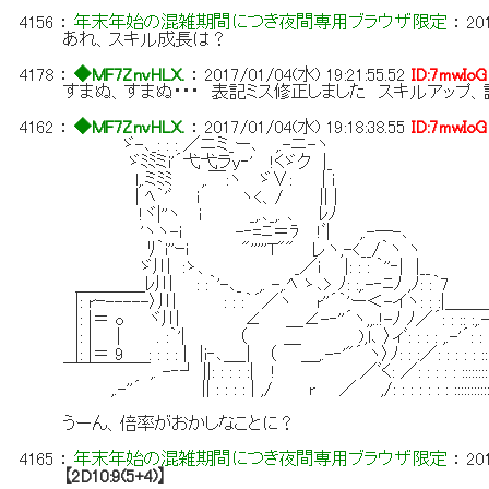
4156
：
年末年始の混雑期間につき夜間専用ブラウザ限定
：
20
あれ、スキル成長は？
4178
：
◆MF7ZnvHLX.
：
2017/01/04(水) 19:21:55.52
ID:7mwIoG
すまぬ、すまぬ・・・ 表記ミス修正しました スキルアップ
4162
：
◆MF7ZnvHLX.
：
2017/01/04(水) 19:18:38.55
ID:7mwIoG
ゞ-､_: : : ／ニミ_ー､ ,.-ニ-ヽ
ゞﾐﾐミi'´弋弋ラy‐' !くゞク |_
l,.ミﾐﾐ ,.￣:ヽ ゞ∨: | i
| ﾍ｀'ﾞ i ヽ<、/ || |
!ヾ|''ヽ i _,.､_,. ､ 
'ヽヽ-i -‐=ﾆ＝ﾗ !ﾞ| ,.-―-､
ﾘ｀i''ｰi "'''''T"" レヽ,-<__
ゞ川 :ゝ、 _／i |: : : ｀''‐| |__
＿＿＿＿ﾚ川 : :｀'-､_ ,. -,.ﾍ ゝ､> ﾉ: :,.-‐ﾆﾉ 
|: rｰ-----〉川 : : :｀´／ヽ r''´｀'ー＜-イヽ: : :|＿
|: |＝ o ヾ川 ∠ ＿∠-‐''´ヽ,,..!-ﾉ ﾉ／´: : :: :,.-‐'
|: | | . :｀'| （ ＿ ),l､ 〉ィﾞ: : : : ,.-'´: : : : :::::::::
|: |＝ 9 : : : : | |i‐､＿_| （ ＿,.-‐'"´ ヽ〉ﾉ: : :／: : : : : :::::::::::::::
￣￣￣￣￣,. -‐┘ ||: : : : :| ! ／ﾞく: ／: : : : : :::::::::::::::::::::::::
,.-''´ || : : : : | ,/ r ／ ,/: : : : : : : :::::::::::::::::::::::::::::
うーん、倍率がおかしなことに？
4165
：
年末年始の混雑期間につき夜間専用ブラウザ限定
：
20
【2D10:9(5+4)】