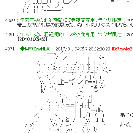
.... （／ ___}__{＿{丁 ヽ厂}＿／／￣ ￣¨¨ ＝…─‐-
/ /´┬r ┬‐く＿,ノ }‐一'
... { ｛.＿ｊ│ ‘ｰ──一'
4360
：
年末年始の混雑期間につき夜間専用ブラウザ限定
：
20
帝王の理が戦場の威風みたいな一回だけのスキルならい
4361
：
年末年始の混雑期間につき夜間専用ブラウザ限定
：
20
【2D10:10(5+5)】
4371
：
◆MF7ZnvHLX.
：
2017/01/04(水) 20:22:30.23
ID:7mwIoG
, ―‐v フ´: : : : : : : : : : : : ｀ヽ _
／: : : : |/: : ／ : : : : : : : : l: : : : ヽﾍ
/: : : : : : /.:／: : : : : ./: : : : :|: : | : : ヽ|
|,′: : : : {{/ : : : : : : /l : : | : |: : l: : : : ﾊ＿
V: : : : :／:／ ≧―ｫ┤ :/: :A:-:|‐: : ｀≦¨｀
Vｰ≦_／ : : , ´ _/ :/: :/ |:∧: :l: : :l
V:_／:__: ／F＝气／:／ F=== !:/:/ l|
l¨/¨!ﾊ {､￣｀ ´¨ , / ｰ≧_/ィ
. Ⅳ |: : `ｰ､ , -､ '-'
. l : : ヽ≧' 、 辷_ﾉ .イ
/: : : : ヽ| ` r､__／::l::|
､＿／: : : :|: : :.ヽニニ| | ┤: :|: ヽ _ノ
フ : : /:: :l : : | :l l | | ||: : _`ーｲ}ト､
／, ― 、 :ヽ : レ_l | | ||:_:l .}: : く:ヽ
／: :.′ Vヽ `┬≦ / __´_, V: : : :ト､l:!
/: :/: l ∨} / vﾊ ',l ,ﾆヽ ､: | ヽ
. |: :ハ::| ヽ二イ vﾊ .l 〈 {/ }/ |