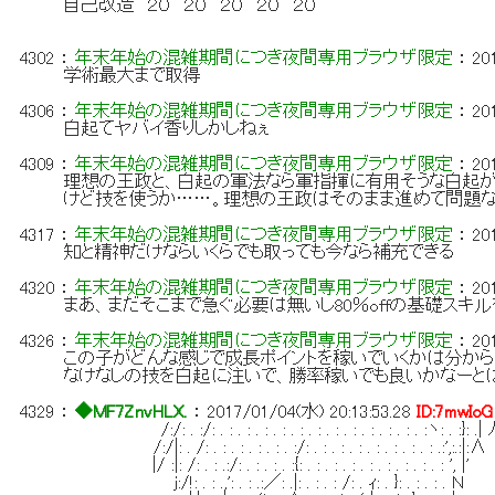
自己改造 ２０ ２０ ２０ ２０ ２０
4302
：
年末年始の混雑期間につき夜間専用ブラウザ限定
：
20
学術最大まで取得
4306
：
年末年始の混雑期間につき夜間専用ブラウザ限定
：
20
白起てヤバイ香りしかしねぇ
4309
：
年末年始の混雑期間につき夜間専用ブラウザ限定
：
20
理想の王政と、白起の軍法なら軍指揮に有用そうな白起が
けど技を使うか……。理想の王政はそのまま進めて問題な
4317
：
年末年始の混雑期間につき夜間専用ブラウザ限定
：
20
知と精神だけならいくらでも取っても今なら補充できる
4320
：
年末年始の混雑期間につき夜間専用ブラウザ限定
：
20
まあ、まだそこまで急ぐ必要は無いし80％offの基礎ス
4326
：
年末年始の混雑期間につき夜間専用ブラウザ限定
：
20
この子がどんな感じで成長ポイントを稼いでいくかは分か
なけなしの技を白起に注いで、勝率稼いでも良いかなーと
4329
：
◆MF7ZnvHLX.
：
2017/01/04(水) 20:13:53.28
ID:7mwIoG
/:/: . :/: . : . : . : . : . : . : . : . : . : . : . : . :ヽ: . :}: .| 
/:/|: . /: . : . : . : . : . :/: . : . : . : . : . : . : . : .:',:.:|:∧
|/ :|: /: . : .:/: . : . : . :{: . : . : . : . : . : . : . : . : ', |'
j:/!: . : .,': . : .:／: .|: . : . : /: . ｨ: . }: . : . : . Ｎ