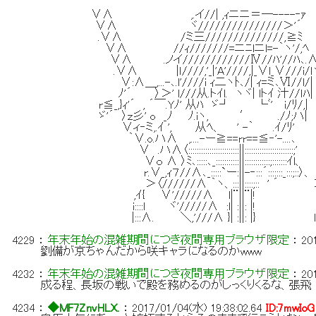
∨∧ ,.イ//| ,ｨニニ＝―----‐ｧ
∨∧ ヾ///////////////＞'´
.∨∧ /ミ三//////////////,≧ﾐ
∨∧ //ｨ///////=ニﾆlニl=-｀ヽ'/,ﾍ
∨∧ .ノイ////////////Ⅳ//ﾊ'//ﾊ､.
.∨∧ |ｌ////,'_|'A'////,|_∨l_∨///i/l
∨:∧＿,...-､.l'////i ｨ二ヽﾄ､/| ｨ=ミ､Ⅵ//l/|
ﾉ'´ 〉＞' l///从.トｲl. ヽヾ| lトｲ 汁//ｌﾊ|
r≦_,}ｨ'´ , ´￣.Yﾉ' 从ﾊ ゞ┘ └ﾞ' i/ﾘ/,|
ゞ'´ 〉ｚ彡' o _ﾉ ﾉ.iヽ, ′ ./ﾉ;ハ|
∨ィ‐ミ,.ｲ ', 从ﾍ、 ' -｀ .ｲ/ﾘ'
｀∨.o.ハ∧ ,....-ー≧==rr==≦‐'-....､
∨ .ハ∧〈::::::::::::::::::::::::||:::::::::::::::::::::::;'
∨ｏ ∧ 〉ﾐ､:::::､_:::::::::::||::::::::::::;:::::::ｲl、
r.∨_,ｨ７//∧､_:::::`ー:||-‐:::´:::::::_:::;::〉、
＞〈//////∧ ｀ヽ、:::||::::;:: ' ´ ＞
,ｲ{ ∨'/////∧ l|¨||¨|!
i::::l ヾ'/////∧ :l| :||: |! .,'.::
|:::∧. ＼,'///∧ }| :||: |} l:.;:::::
4229
：
年末年始の混雑期間につき夜間専用ブラウザ限定
：
20
劉備が京ちゃんだから咲キャラになるのかwww
4232
：
年末年始の混雑期間につき夜間専用ブラウザ限定
：
20
成る程、長坂の戦いで殿を務めるのがしっくりくるな、張飛
4234
：
◆MF7ZnvHLX.
：
2017/01/04(水) 19:38:02.64
ID:7mwIoG