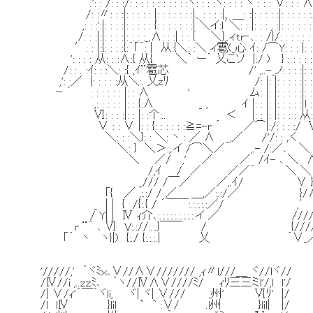
.': : /: : :/: : : : : : : : : : :ヽ: : : :ヽ: : : : ヽ : : : ∨: : : 
/: :〃: : :|: : : : : |: : : : : : :|、: : : :|、＿: :|: : : : :|: : : : : :
,: : :':|: : : :|: : : : : {: : : : : : :| ＼イ:l´＼: : |: : : , :|: : : : : :
/: : :|:|: : : :|: : : :_,∧: : :| : : { ＼},.ィtr‐､: : /}/: : : : : : 
′: : |:{: : : :{:´｢´: | 从:{＼: :＼ ィ雹(_心 ｲ: /⌒Y: : : |: :
': : : : 从: : :∧:{ 从{ ＼｀ ー｀ 乂こソ |:/ ) } : : : : :
/: : . :ｲ: : :＼: :{ ,ｲ¨雹芯 /' ,..-_ノ: : : :|: : 
,': :／ |: : : : :从＼:. 乂zﾘ /: |: |: : : : :|: : 
ｰ ´ : : : : : : |: : ∧ ' ム: |: |: : 
,: : : : : |: : {:∧ _ , ｲ |: : |: |: : : : :|l :
Ⅵ: : : :|: : |: :个:.. ＜ |: : |: |: : 
∨ : : ∨ |: : {: : : : : :≧=-r ´ ／⌒|:/: : : :/
＼: : :＼}: : ＼: ヽ : ／ ∧ _,／ /'/: : ,.く
＼: } ＼＞:,.イ /⌒＼／ ,.- /:／､ ＼
＼ ／/ ,' ／ ／ /ｲ- ､ ＼ 
/,ｲ / ／ ／／´ ＼ ＼
_/// /￣／ ／,.ｲ/ ∨ }
｢{ ／ ,:.:/ / ／ ＿,／:.:/／ }/∧
_ | | { /{:.{ / ´￣￣:.:.:.:.:／/ ,′ 
/ Y| | Ⅳ ｨ介､:.:.:.:.:.:.:.:.:.イ ／ ///
r ¨´ ､ Ⅵ V:.://:.:.}￣￣ / {///
｢´ ヽ ヽ}|) {:./ {:.:.:.| 乂 ´∨_
'/////,' ｀ヾﾐｘ､∨//∧∨/////// ,ｨ〃l///＿ ヾ//lヾ//
/Ⅳ//i ,..ｚｚﾐ､ ｀ヽ//Ⅳ∧∨////ﾐ/ ｨﾘ三三ミl'/,l l'/
/| ∨/ｨ'´￣｀ヾli, ヾ| ヾ| ∨/// ,州' Ⅵﾘ' |/
/l lⅣ }lil ` ` :∨/ .l州 }lil| |/