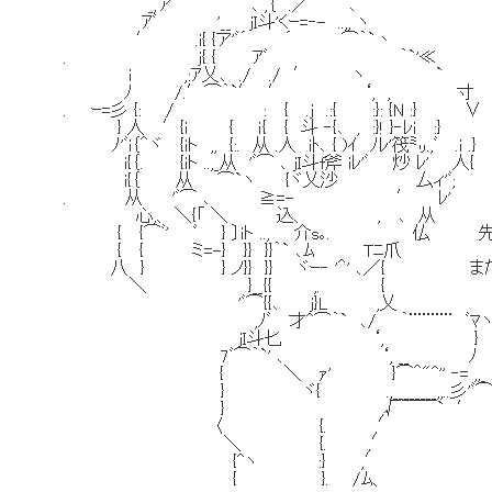
_,ア´ ｀` ､ ,｛ .／⌒｀` ､
ｱﾞ '__ jI斗'くｰ=‐- ..,, ヽ
′ .i{ {ア'ﾞ´ ´ ⌒｀`丶
. j{ { ｱﾞ ｀`'≪
i ,:ｱ乂､ ./ ./ ′ ヽ `
ﾉ /.′⌒｀`′ ′ ‘, , 寸
. ｰ=彡 {: / : { .j .:{ :}: {N :} ∨
} 人 ′{i { ｉ{ { 斗 ‐{､ , :}! }‐ﾚi :}
ﾉ'ﾞi｛＾ヾ {iト ,, {:. 从 .人 iﾄ､ { )ｲ ﾉﾚ'筏㍉.,ﾞ .ｉ .}
i{｛. {iト ..,_从 'ﾞ⌒ ､ jI斗f斧 iﾚ'ﾞ 炒 ﾚ' 人{
i{｛ 从 ⌒`ヽ {ヾ乂沙 厶ィ'ﾞ;
. 从 'ﾞ⌒ ､ ≧=- ′ ﾚ'
心,、 ＼{「 ＼ 込、 , ､ 从
{ {⌒ﾞ' ﾞ } 〕iト .., 介s｡. 仏 
{ { ミ=-} }} }}｀` ､ﾑ Tﾆ爪
八 } } ノ}} }} ヾｰ‐ '＾' ､／{ ま
＼ }__{{ ,. {
'ﾞ⌒{{､ j}L ,乂
,ﾉﾞ 才^⌒｀` ､/ ｀¨¨¨¨¨ ﾞﾏ
jI斗匕 ‘, } 
7ﾞ⌒｀`' ､ ‘, __ ﾉ 
{ ＼ ｧ' }⌒＾"^'' ‐= ,,_ ,
} ヾ{ .,________,,..彡'ﾞ⌒｀
} ,√￣￣` ′
〈 {. ,′
＼ {. ,′
{^ヽ :} ,′
{ }. /ﾑ、 ,.