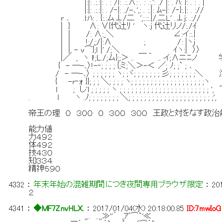
|:|: .:.:|: . : /ｌ: .:.∧: . : .:,': ./ |: . ﾊ: }: . : . |
|:|: .:.:|: . /‐|: ./-､',: . :.|: ﾑ-|: /‐}:.|: . ://
r ､ .l:ﾊ: . {:.:ム⊥/二 ',:.::.|/.二L' .⊥ｊ: .://
| } ∧: ∨{代辻ﾘ ' ヽ:j 代辻リノ/:./ｲ
| | /: ∧:_＼ ∠:イ::.|
| | !:/;;/|:∧ ; /: |ヽｊ 学
| |, - ｖ⌒};ｌ |' /;＼ ＿ _ ｲヽ:| 〉〉
|／ , ヽ l!;L./;ム};;＞ .. .. イ;∧ニﾆ
{ - ―-､〉!-‐; ; ; ; {;ミ;＼＞-＜ ／; ﾉ; ;` ; ､
/ - ―-､〉 ; ; ; ; ; ; ヽ; ;ヾ; ; ; ; ; ; ; 彡; ; ;
{ -r‐ｫ }}; ; ; ＼; ; ; ; ヽ; ; ; ; ; ; ; ; ; ; ; ; ; ; ; ; ; ; ;ヽ
l ; し'l ; ; ; ; ; ヽ ; ; ; ; ; ; ; ; ; ; ; ; ; ; ; ; ; ; ; ; ;
. l ヽ .ﾉ; ; ; ; ; ; ; ; ＼; ; ; ; ; ; ; ; ; ; ; ; ; ; ; ; ; ; ; ; ; ;',
帝王の理 ０ ３００ ０ ３００ ３００ 王政と対をなす政
能力値
力４９２
体４９２
技４３０
知３３４
精神５９０
4332
：
年末年始の混雑期間につき夜間専用ブラウザ限定
：
20
２
4341
：
◆MF7ZnvHLX.
：
2017/01/04(水) 20:18:00.85
ID:7mwIoG
,,.. ..,,≫''´ ,ｱﾞ⌒`'≪