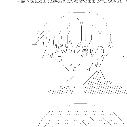
白馬人気にちょっと嫉妬するからそのままで行こうかなぁ
＿＿__
,. ´ __ ｀¨¨ヽ
, ￣｀ ／ ヽ ｀ヽ
／ _ ,: ∨ ､ :.
／ ／,´ / | ヽ .
/ ／／' ' / ' / l| | : : ∨ :
l/／ / , / ' l| | | | | | | | |
＿／ ｨ / { l |__|_{ |∧ }/ ' / l | ∧
￣ {〃 Ⅵｨ斧从 } /-}/-/､ , /-､ ∧}
/ , 从 Vり ∨ｲ ,イ斧ﾐ､}/ /⌒ } | '
/ イ从 l ﾑ Vり ﾑ' ノ/}' こんな
´ ＼∧ ' ,r ' /
､ v ｧ / 从/
＼ ｀こ イ _|､
｀ r ´ ／/∧
／| ／////∧
｢ | ／/////////＞ ､
, ＜/∧ / {///////////////＞ ､
, ＜/////// ∨＿＿∨/////////////////
,. . : : : : : ￣￣￣: : : : . . .､
,. : ´: : : : : : : : : : : : : : : : : : : : : ｀: . ､
／: : : : : : : : : : : : : : : : : : : : : : : : : : : : :＼
.' : : : : : : : : : : : : : : : : : : : : ＼: : : :＼: : : : : ＼
/: : ,: : : ,: : : : : : : : ＼ : : ＼ : : : ＼: : : :＼: : : : : :.