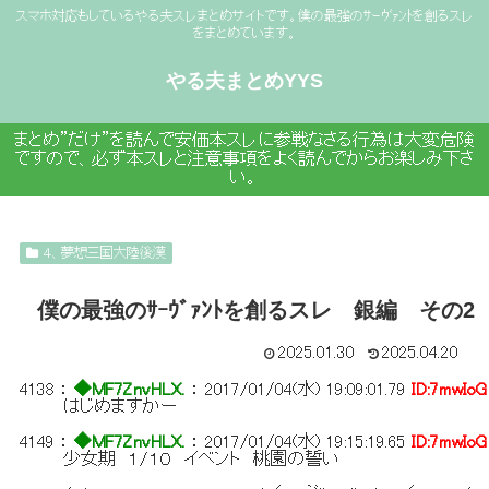
スマホ対応もしているやる夫スレまとめサイトです。僕の最強のｻｰｳﾞｧﾝﾄを創るスレ
をまとめています。
やる夫まとめYYS
まとめ”だけ”を読んで安価本スレに参戦なさる行為は大変危険
ですので、必ず本スレと注意事項をよく読んでからお楽しみ下さ
い。
４、夢想三国大陸後漢
僕の最強のｻｰｳﾞｧﾝﾄを創るスレ 銀編 その
2025.01.30
2025.04.20
4138
：
◆MF7ZnvHLX.
：
2017/01/04(水) 19:09:01.79
ID:7mwIoG
はじめますかー
4149
：
◆MF7ZnvHLX.
：
2017/01/04(水) 19:15:19.65
ID:7mwIoG
少女期 １/１０ イベント 桃園の誓い