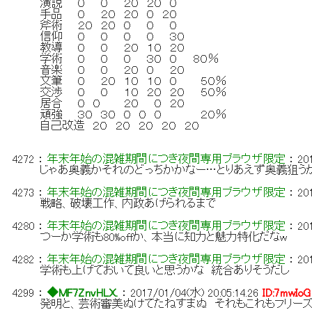
演説 ０ ０ ２０ ２０ ０
手品 ０ ２０ ２０ ０ ２０
斧術 ２０ ２０ ０ ０ ０
信仰 ０ ０ ０ ０ ３０
教導 ０ ０ ２０ １０ ２０
学術 ０ ０ ０ ３０ ０ ８０％
音楽 ０ ０ ２０ ０ ２０
文筆 ０ ２０ １０ １０ ０ ５０％
交渉 ０ ０ １０ ２０ ２０ ５０％
居合 ０ ０ ２０ ０ ２０
頑強 ３０ ３０ ０ ０ ０ ２０％
自己改造 ２０ ２０ ２０ ２０ ２０
4272
：
年末年始の混雑期間につき夜間専用ブラウザ限定
：
20
じゃあ奥義かそれのどっちかかなー…とりあえず奥義狙う
4273
：
年末年始の混雑期間につき夜間専用ブラウザ限定
：
20
戦略、破壊工作、内政あげられるまで
4280
：
年末年始の混雑期間につき夜間専用ブラウザ限定
：
20
つーか学術も80%offか、本当に知力と魅力特化だなw
4282
：
年末年始の混雑期間につき夜間専用ブラウザ限定
：
20
学術も上げておいて良いと思うかな 統合ありそうだし
4299
：
◆MF7ZnvHLX.
：
2017/01/04(水) 20:05:14.26
ID:7mwIoG
発明と、芸術審美ぬけてたねすまぬ それもこれもフリーズ