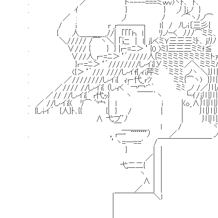
. ／ ト----===ミｗv)ヽﾄ､ ﾄ､
. ｲ } } ,ﾉ }jノ }
／ : ,ﾉ ﾉ '⌒ヽﾉノ⌒
. / i r ,r───┐ ｌ{ / ﾉしi〔三彡{
{ 人＿＿____,ﾉ/| ｢｢｢ｈ ｌ| ﾘノｰく ﾉﾉﾉ⌒ミミ､
＼///// /￣ヽ＼| ｢辷 | l| jﾚくミＹ三三三ﾐﾄ､ jiﾘﾉ
. ∨/// { } } |r‐=ﾆ＞‘ {0_)ミ}三三三ミミｆ≦
∨//人_r‐=ﾆ＞‘´/////人{ミミミミミミミミミミトｧ
}ｒ‐=ﾆ＞‘´////////しイi}Уミミミミ／＼ミミミ
. ({＞‘´/// ////しイf{,ィi芹ミ ｀ミミﾐ ,ノヽ ＼}川ｌ
. ／////////しイi{ ｨr‐代_rﾂ ミミ{⌒ヽ) }川l
／//// //しイi{ （しｨく ´￢冖'^｀ ミﾐ ,ノ /／
. ／// //しイi{´ r代ｯ} ヽ ￣￣｀ヽ └ｲ/j川川
.. ／ //しイi{( ﾘ⌒ ﾞ'宀 | l i |(o_∧川
. {しiイ´ {人}ﾄ､{{ {| } / | | 川川
∧ 弋フ¨ﾉ | 川川川从 俺の奥義
￣＿＿＿__ ｌ / ｀ヾ
. ，r一 ¨¨¨¨ﾉ ／ ノﾉ川ｌ{ 
‘ ヽ=―==' /￣￣￣￣￣￣￣
} | |
／| |
弋二二{ | |
ヽ | |
∧ | |
／ | |
|￣￣￣￣￣＼l
|
|