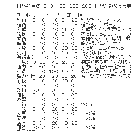
白起の軍法 ０ ０ １００ ２００ ２００ 白起が認める常勝
スキル 力 体 技 知 精
剣術 ０ １０ １０ ０ ２０ 剣の扱いにボー
槍術 １０ ０ １０ ０ １５ 槍の扱いにボー
射撃 ０ ０ １０ １５ ０ 射撃を行なう判定にボ
投擲 １０ ０ １０ ０ ０ 物を投げることにボ
武術 １０ ２０ １０ ０ ０ 武器を持たない戦闘に
航海 ０ １０ １０ ２０ ０ 船の扱いにボ
医療 ０ １０ １０ ２０ ２０ 人を癒すことが
発明 ０ ０ ０ ２０ １５ 物を発
芸術審美０ ０ ０ ３０ ０ 物の価値を見定めることが
仕切り ０ ２０ ４０ ２０ ０ 判定に成功時不利な
怪力 ５０ ５０ ０ ０ ０ 筋力の数値を一定ターン
心得 ０ ０ １００ ５０ １００ある事柄に対する心得
魔力放出 ２０ ２０ ２０ ２０ 魔力を使ってステータ
演説 ０ ０ ２０ ２０ ０
手品 ０ ２０ ２０ ０ ２０
斧術 ２０ ２０ ０ ０ ０
信仰 ０ ０ ０ ０ ３０
教導 ０ ０ ２０ １０ ２０
学術 ０ ０ ０ ３０ ０ ８０％
音楽 ０ ０ ２０ ０ ２０
文筆 ０ ２０ １０ １０ ０ ５０％
交渉 ０ ０ １０ ２０ ２０ ５０％
居合 ０ ０ ２０ ０ ２０
頑強 ３０ ３０ ０ ０ ０ ２０％