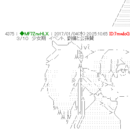
/:::::::::::::::::::::::::::
/:::::::::::::::::::::::::::::::
/::::::::::::::::::::::::::::::::::
/::::::::::::::::::::::::::::::::::::::
/:::::::::::::::::::::::::::::::::::::::::
/::::::::::::::::::::::::::::::::::::::::::::
4375
：
◆MF7ZnvHLX.
：
2017/01/04(水) 20:25:10.65
ID:7mwIoG
３/１０ 少女期 イベント、劉備と公孫賛
{＼＿＿,rへ､ ､ ,,
＼ __ ＼} V ( ＿ _
／ |ﾐk. ,＞' ´￣／ ｀＞
／ ／ 从ミ} イ /: : ､
＞'´ ∨ : : :,': : {: : :} ＼: : : :
`7 从＿ : : :.|: : |: : ﾘ'ﾞ￣ﾊ,: :i､:
/: : : : : :, ﾄﾐ､ ` ‐-:._,{: : : :人:.〔r弋ﾔ'
{: : : : : :ﾉ ﾄﾐ､: : : : :.{{`ﾍj: : :∧,j ヽ‐' `
ﾘ : : 彡 /}}＼＼ : : ゞ､_ﾍ: :{
/,ｲ: : ｲ/| ﾄ､: :ヽ: ヽ､: :〉＞-ﾐ､ 
/' l: : : : /': :| ||/＼: : : :,Ｘ ゝ
', : : : : ,': : :.| || ＞rくrﾍ_
＼: : : : : :| |ﾊ 〕: : :.¨`ｰi_ r' ￣
}: : : : : : : : /| | || | ／: : ＞､ : : ￣}
ﾘﾊ : : : : :./ ,ﾘ| || |／: : : : : ｀＼＼:./
从 i: :| { |ｲ| |: : : : : : : : : :
从 Ⅳ /: ://: : : : : : : : : : : : : ＼
ﾘ ./,' //: : : : : : : : : : : : : : : : }
/ {.〈/: : : : : : : : : : : : : : : : : |