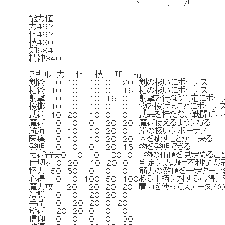
／::::::::::::::::::::::::::::::::::::::::::::::｀:..､ ｀丶､:::::::::::::::;::::::::::/!::::::::::::
能力値
力４９２
体４９２
技４３０
知５８４
精神８４０
スキル 力 体 技 知 精
剣術 ０ １０ １０ ０ ２０ 剣の扱いにボー
槍術 １０ ０ １０ ０ １５ 槍の扱いにボー
射撃 ０ ０ １０ １５ ０ 射撃を行なう判定にボ
投擲 １０ ０ １０ ０ ０ 物を投げることにボ
武術 １０ ２０ １０ ０ ０ 武器を持たない戦闘に
魔術 ０ ０ ０ ２０ ２０ 魔術使えるようになる
航海 ０ １０ １０ ２０ ０ 船の扱いにボ
医療 ０ １０ １０ ２０ ２０ 人を癒すことが
発明 ０ ０ ０ ２０ １５ 物を発
芸術審美０ ０ ０ ３０ ０ 物の価値を見定めることが
仕切り ０ ２０ ４０ ２０ ０ 判定に成功時不利な
怪力 ５０ ５０ ０ ０ ０ 筋力の数値を一定ターン
心得 ０ ０ １００ ５０ １００ある事柄に対する心得
魔力放出 ２０ ２０ ２０ ２０ 魔力を使ってステータ
演説 ０ ０ ２０ ２０ ０
手品 ０ ２０ ２０ ０ ２０
斧術 ２０ ２０ ０ ０ ０
信仰 ０ ０ ０ ０ ３０