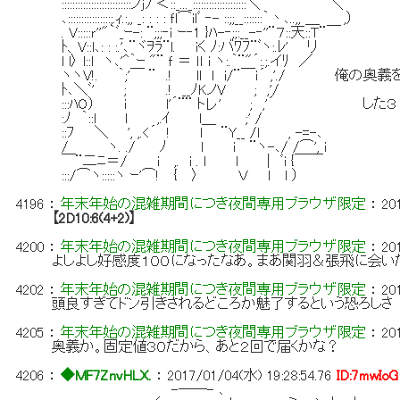
::::::::::::::::::::::::::ノjﾌﾞ＜::_..._::::::::::::::::::::＼ ＼
､::::::::::::::::;.ｨ.:,, _: : : : ｆl⌒ilﾞ ‐- ::;;__:::::::｀丶､..,, ＿ ,）
. V:::::ｒ''"｀ﾞ_ｰ-: ¨;;;‐ｉ ｰ‐1 }ﾊ-‐;;:__-‐''¨７::天::Ｔ¨￣
ﾄ、V::l､: : :.'､¨ヾｦﾗ¨l. iく ﾉ:バﾜﾌ¨ﾞヽ:.ﾚ' リ
l l〉 l::l ヽ､'^｀ｰ "¨ ｆ ＝ ｌｌ i ヽ:.｀¨"´:.;.イﾘ ／
ヽヽV!. ｀;'￣ ¨ .! ll l i/¨￣ｉ´ ,'./ 
ﾄ､＼ﾞ' ; .! __ﾉKノV ; ,'/
:::ﾊO） i l'´¨¨ トレ' ; ,'´ した３ 
:ﾉ ｀::l l ,.ｲ l＿ ;' /
::ﾌ ＼ ', ,.<´ ! l ¨Y__ /l , -=-､
/ ヽ. ./ ﾉ l i ¨ヽ-､/ /⌒', i
￣¨二ﾆ＝/ i ,. i . l l | ﾞi {￣￣
:::/⌒ヽ:::::ヽ ｰ'⌒! { 〉 Ｖ l l ）
4196
：
年末年始の混雑期間につき夜間専用ブラウザ限定
：
20
【2D10:6(4+2)】
4200
：
年末年始の混雑期間につき夜間専用ブラウザ限定
：
20
よしよし好感度１００になったなあ。まあ関羽＆張飛に会い
4202
：
年末年始の混雑期間につき夜間専用ブラウザ限定
：
20
頭良すぎてドン引きされるどころか魅了するという恐ろしさ
4205
：
年末年始の混雑期間につき夜間専用ブラウザ限定
：
20
奥義か。固定値３０だから、あと２回で届くかな？
4206
：
◆MF7ZnvHLX.
：
2017/01/04(水) 19:28:54.76
ID:7mwIoG
-――- ､