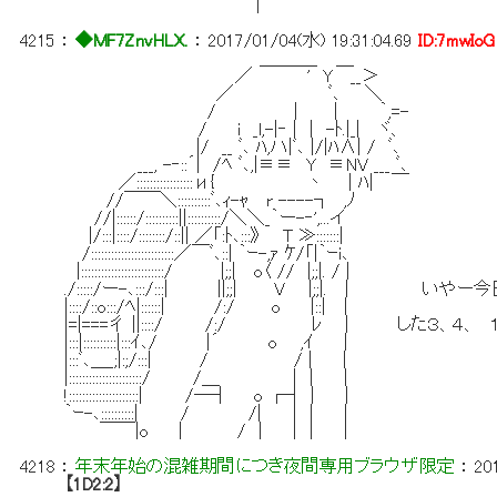
|
4215
：
◆MF7ZnvHLX.
：
2017/01/04(水) 19:31:04.69
ID:7mwIoG
＿＿＿_ ＿
／ ' Y __＞
／ ﾞ､ ＼
/ | | ｀,=-
/ i _l,-|‐ | | -ﾄ.|_| ヾ、
|/ __ ﾞ､ ﾊ,ハ|ﾞ､ |/|ﾊ∧| / ﾞ､
___, -‐::´| /ﾍ ﾞ､,|≡≡ Y ≡NV ___ ﾞ､
／:::::::::::::::::и{ 丶 | ﾊ| ￣
//￣￣＼::::::::::ﾞ､ｨ-ｬ r ----┐ ,ﾉ
//|::::::/::::::::::||::::::::::/＼＼_｀ー-‐',...イ
|/:::|::::/::::::::/::|| ／「:ﾄ､:::》 T ≫:::::::|
/:::::::::::::::::::::::::／￣ﾞ､::| ｀ｰ-,ｧ ｹ/「|｀ｰi､
|:::::::::::::::::::::::::/ |;;| o〈 // |;;|. / |
./:::::/ー-､:::/:::| ||;;| V |;;|. | 
|::::/::o:::/ﾍ|::::::| /:/ o |::| |
|=|===彳 ||::::/ /:/ ﾚ | した３、４、
|:::|::::::::::|:::ｲ､/ |´ o ,ｲ |
|:::ﾞ､＿_;|:;/:::| / / | |
|::::::::::::::::::::::/ /＿ | | |
!:::::::::::::::::::::| /―┤ o ┌┤｜ |
｀ｰ-､::::::::::| / /| ｜ | |
￣￣|o | / | | | |
4218
：
年末年始の混雑期間につき夜間専用ブラウザ限定
：
20
【1D2:2】