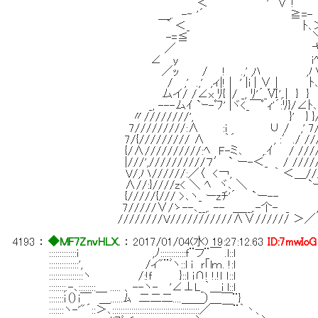
＜ ￣ ' ∨ !
＿,. -‐ '´ ≧=-
｀ ＜_ ﾄ､
-=≦ ＼
／ 弋
∠ y i
／ｯ / ! .,' ,ﾊ ,ハ
/ ,' .,' ,ィ|! | ' |i | ∨ | ﾄ､
ムイ/ /∠x ﾘ{ |/ _, ﾘ'´_Ⅵ',.| } }
_, ---ムｲ `ｰ-ﾟﾌ' |ヾ<_￣ﾟ ｨ'´:ﾘ}/∠ﾄ
〃////////', }' } }/ 
7/////////:∧ :i ∪ / ,' 7///
7/{///////// ∧ ｀´ , :′./ ////
{/∧//////////:ﾍ F-ミ､ ,.ｲ / ///////
|///',//////////７′ ` ー-＜_ / /////
V/,ハ//////:／〈 <￢, ｀ ＜＿////////
∧//:}////z< ＼ ﾍ ヾ､ ＼ `ｰ<⌒ﾏ≧x
{/////{/// >､ヽ_ ーzﾁ'´ `ー-- / }
7/////∨/ゝ--､__,. -- ＿__,.-个- _ , ' ／
////////V///////////∧∨////// ＞／ ／//
4193
：
◆MF7ZnvHLX.
：
2017/01/04(水) 19:27:12.63
ID:7mwIoG
:::::::::::::i ,ﾉ::::::::::::ｆ¨フ¨￣ .l::l
::::::::::::::', /ィ"¨ﾞヽ::l i ｒ｢lｍ. !:l
::::::::::::::::ヽ /:!ｆ }::l i∩! !.!ｌ ｌ::l
:::::::;.-､::::::::＿ ..... 、--ヽ- '∠⊥L_｀＿i l::l
:::::::ｉ（）i￣ ＿......ﾑ 二二二....＿＿）＿￣¨}
:::::::ヽ-'"´::＞､:::::::::::::::::::::::::::::::::::::::::／ ￣¨｀丶、