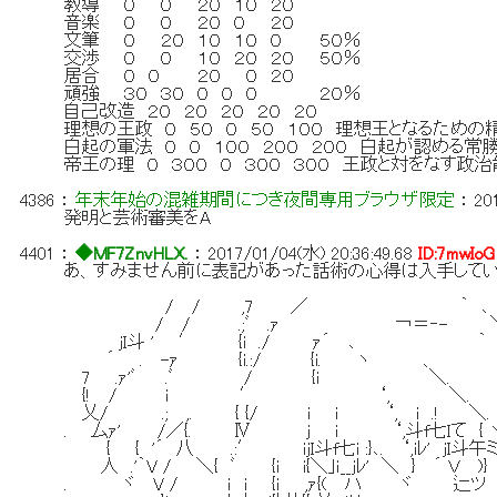
教導 ０ ０ ２０ １０ ２０
音楽 ０ ０ ２０ ０ ２０
文筆 ０ ２０ １０ １０ ０ ５０％
交渉 ０ ０ １０ ２０ ２０ ５０％
居合 ０ ０ ２０ ０ ２０
頑強 ３０ ３０ ０ ０ ０ ２０％
自己改造 ２０ ２０ ２０ ２０ ２０
理想の王政 ０ ５０ ０ ５０ １００ 理想王となるための
白起の軍法 ０ ０ １００ ２００ ２００ 白起が認める常勝
帝王の理 ０ ３００ ０ ３００ ３００ 王政と対をなす政
4386
：
年末年始の混雑期間につき夜間専用ブラウザ限定
：
20
発明と芸術審美をA
4401
：
◆MF7ZnvHLX.
：
2017/01/04(水) 20:36:49.68
ID:7mwIoG
あ、すみません前に表記があった話術の心得は入手して
/ / ,7 ／ ｀ 
/ / .;ﾞ .ｧ ￢＝‐- ＼ ￢=
jI斗 ' ′ {i ./ ｧ´ ､ ｀ ､.
´ . -ｧ {i.:/ {i. ヽ 、 ＼
7 .ｧ'ﾞ .ﾞ / {i ＼. 
{! / i ′ ‘, ＼. ヽ
乂/ .; ,. { {/ i i ‘, i .
. 厶ｧ' /／{. Ⅳ j ｉ ‘,斗f七Iて { 
{ { '´ 八 .:′ ijI斗f七i :}､. ‘,iﾚ' jI斗午ミ 
人 .'｀V / ＼{ ﾞ {i i{＼｣ｉ__jﾚ' ＼ } ´ Ｖ )} 
. ヾ V / ｉ i {ｉ ,ｧ{( ハ ヾ 辷ツ 厶イi