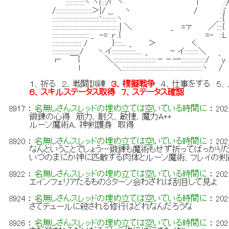
′::::::::::::ヽ ヽｌ:::/! ヾ l .:
/:::::::::::::::::::::::＞|/ __ ヽ / .:ｊ'
:::::::::::::::::::::::::::::::'::::::::::ヽ ,.::{
::::::::::::::::::::::::::::::::::::::::::::| ＼ _ =ァ
:::::::::::::::::::::::: _ -= .r .{ =- ::L
::::::::::::::::::: / }:::::... _ ＞ 
::::::::::::::::::/ ヽ.イ::::::::::::::::.... _ ｰ イ:::::::::＼
r‐ ￣{ ＼::::::::::::::::::::::::::::－－一::::::::::
l ＼::::::::::::::::::::::::::::::::::::::::::::::::::
１、祈る ２、戦闘訓練
３、模擬戦争
４、仕事をする ５
６、スキルステータス取得 ７、ステータス確認
8917
：
名無しさんスレッドの埋め立ては空いている時間に
：
202
鍛錬の心得 筋力、耐久、敏捷、魔力A++
ルーン魔術A、神剣護身 取得
8920
：
名無しさんスレッドの埋め立ては空いている時間に
：
202
なんということでしょう…鍛錬も魔術もせず祈ってばっかり
いつのまにか神に匹敵する肉体とルーン魔術、フレイの剣
8922
：
名無しさんスレッドの埋め立ては空いている時間に
：
202
エインフェリアたるもの３ターン会わざれば刮目して見よ
8924
：
名無しさんスレッドの埋め立ては空いている時間に
：
202
さてテュールに殺される修行はどれなんだろうな
8926
：
名無しさんスレッドの埋め立ては空いている時間に
：
202