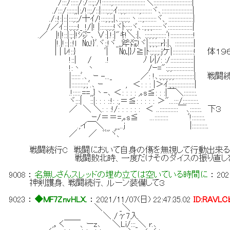
/:::/:::::/:/:::;:/!::::::;:::::::::::::::::::::＼:::::::::::::::::::::::::|
./:::/:::::;;|:/!::;/::|::::;:;:ｲ::;:;:::::::::;:::::::ヾ､::::::::::::::::::::|
./::!:|::|:::;:;/十ｲ/!:::;:;:;|､::;:;:;丶:::;::::::::ヾ、::::::::::::::::|
/／ｲ::|:;:;:;!_ !/|! |::::;:;:;!ヾﾄ:;:;ヾ､::;:;:;::::::ヾ::::::::::::::::|
.／ |!|!::|:;:|!ｼ㌻､ ∨:|.!:|"ｷ!＼:|、:;:;:;:;::::::ﾞ!:::::::::::::::!
|!.|!::|::!ｌ №!}ﾞ.ヾ:;!ヾ_,,斧㍍!ヾ|:;:;:;::r}:|、::::::::::::|
| | ﾚ!::} ﾞ| №|}ﾉ≧|ﾄ:;:;:;:ｊケ|::::::::::::::!
!::| / .! ﾉ ﾚ|/: :/:::::::::::::::|
!:丶 丶 /ｰ=":;:;::::::::::::::|
|::::::ﾞ.､ ｰ -..._ ／: !､:;:;:;:;:;:::::::::::::| 
|::::::::;:;ﾞ.､ ｰ , ＜: : : |＞ｲ:;:;:::::::::::::|
.!:::::,==,,}丶-､ ＜: : : : ,｡s≦: : :|￣＼::::::::.
ヾ:::| ::|: : : ::!: :,＝≦: : : : : ＞"...:::/::::::::::.
／ ＼ ＼: : :!/: : : : : : ＜ ..::::::::::::￣､:::::::. 下３
ｰ/＝＝=,｡s≦ ...::::::::: ﾞ!::::::::.
.,イ￣＼ __..ｊ |::::::::::.
／ ／ ﾞﾞ"ヾ、
戦闘続行C 戦闘において自身の傷を無視して行動出来
戦闘敗北時、一度だけそのダイスの振り直し
9008
：
名無しさんスレッドの埋め立ては空いている時間に
：
202
神剣護身、戦闘続行、ルーン装備して３
9023
：
◆MF7ZnvHLX.
：
2021/11/07(日) 22:47:35.02
ID:RAVLC
＼ _＼
＼ /γ7入
,，く￣￣、ーz､ ＼Li/:::_＼ r.､