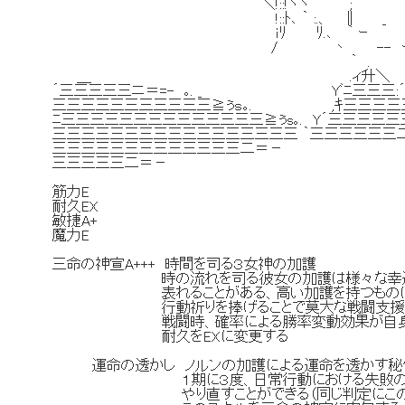
＼!::!ヾヽ ; ;:'|: :
!::ﾄ､ ｀ :.、 ∥ _ : ;
ｉﾘ ﾘ.､ ｀ ｰ / ﾘ ﾏ
/ 丶 -- ー . ' / 
｀ . ／_.斗也三三
＿ .ィ升＼ .｡ｚ七T三三三
´三三三三三ニ＝=- ｡. _ Yﾞﾆ三三三:´
三三三三三三三三三三三≧ぅｓ｡. ,ｷ三三三三
ﾆ三三三三三三三三三三三三三三≧ぅs｡. Y´三三三三
三三三三三三三三三三三三三三三三三 ｀三三三三三三
三三三三三三三三三三三三三二＝－
三三三三三二＝－
筋力E
耐久EX
敏捷A+
魔力E
三命の神宣A+++ 時間を司る３女神の加護
時の流れを司る彼女の加護は様々な幸運や未
表れることがある、高い加護を持つものは時と
行動祈りを捧げることで莫大な戦闘支援を受
戦闘時、確率による勝率変動効果が自身に
耐久をEXに変更する
運命の透かし ノルンの加護による運命を透かす秘
１期に３度、日常行動における失敗の判定
やり直すことができる（同じ判定にこのスキ