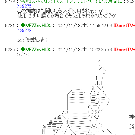
9279
：
名無しさんスレッドの埋め立ては空いている時間に
：
202
>>9275
この加護は戦闘したら必ず使用されますか？
使用せずに勝てる場合でも使用されるのかどうか
9281
：
◆MF7ZnvHLX.
：
2021/11/13(土) 14:59:47.69
ID:onrtTV
>>9279
必ず発動します
9285
：
◆MF7ZnvHLX.
：
2021/11/13(土) 15:02:35.76
ID:onrtTV
３/１０
,、
.!.!
!≠!､
! :F
.}==!
!､レ{
.......､ i!: ＼ﾐ,
／::::::::::::ヽ、/ヾ!,: :ヾ、
|:::::::::::::::::::::| !三､､:::::＼
|:::::::::::::::::::::|,|三ﾆ!!:::::::/
|::::::::::::::::::::::!ﾞ､三/!:／
/､.!::::::::::::::::::::::! .〉ｸ//
,｡≦＼|::::::::::::::::::::::ｲ/ く
,｡≦三三"::!:::::::::;;:::::;;::::ヾ!､ヽ、
≦三三ﾆ/ : ∧:::::::::;;:;;;:::::::ﾉ::ﾞ､.ヾ､_ 
||!||!￣ﾗﾌ" : /. :＼::::::;;;;::::/ﾞ､: : : 丶 ＼