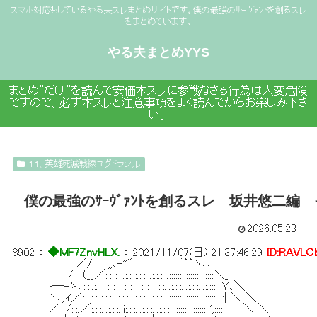
スマホ対応もしているやる夫スレまとめサイトです。僕の最強のｻｰｳﾞｧﾝﾄを創るスレ
をまとめています。
やる夫まとめYYS
まとめ”だけ”を読んで安価本スレに参戦なさる行為は大変危険
ですので、必ず本スレと注意事項をよく読んでからお楽しみ下さ
い。
１１、英雄死滅戦線ユグドラシル
僕の最強のｻｰｳﾞｧﾝﾄを創るスレ 坂井悠二
2026.05.23
8902
：
◆MF7ZnvHLX.
：
2021/11/07(日) 21:37:46.29
ID:RAVLC
／/ ,,､-''"￣￣￣￣｀``ヽ､､
/ （__／:.: : :.:.: :.:.:.:.:.:.:.:.:::::::::::::::::::::＼_
r─-ゝ､:.::.:. : : : : : : : : : : :.:.:.:.:.:.:.:.:.:.:.:.::::::Ｙ､＼
ヽ､,ィ／:.:.:.: :.:.:.:.:.:.:.:.:.:.:.:.:.:.:.::::::::::::::::::::::::::::| ＼ ＼
／ ./:.:.／:.:.:.:.:.:.:.:i:.:.:.:.:.:.:.:.:.:.::::::::::::::::::::',:::::| ＼ ＼