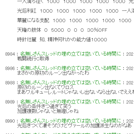
一人満ち征く １０００ １０００ １０００ １０００ １０
光后利紅 １０００ １０００ １０００ １０００ １０００
華麗になる支配 １０００ １０００ １０００ １０００ １
天権の肢体 ０ ５０００ ０ ０ ０ ３０％OFF
時針壮麗 知、精神何れかの能力値１００００
8984
：
名無しさんスレッドの埋め立ては空いている時間に
：
202
戦闘続行C取得
8986
：
名無しさんスレッドの埋め立ては空いている時間に
：
202
まさかの原初のルーン出なかったわ
8988
：
名無しさんスレッドの埋め立ては空いている時間に
：
202
原初のルーン出なくてワロス
まあワルキューレルートじゃないし出ないなら出ないでええ
8989
：
名無しさんスレッドの埋め立ては空いている時間に
：
202
光后の条件きつ過ぎて笑う
加護複数じゃないと無理じゃね
8990
：
名無しさんスレッドの埋め立ては空いている時間に
：
202
光后きつくて凄そうだけどヴァールの加護派生なのがなあ