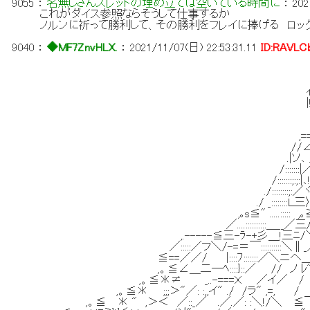
9055
：
名無しさんスレッドの埋め立ては空いている時間に
：
202
これがダイス参照ならそうして仕事するか
ノルンに祈って勝利して、その勝利をフレイに捧げる ロッ
9040
：
◆MF7ZnvHLX.
：
2021/11/07(日) 22:53:31.11
ID:RAVLC
_
..:::::::::::::
ｲ;;;!Y￣ミミ
|!{=/ヤ"ﾚｙ
ﾍ’、 /"ミ
＼／;;;Ｌミミ
,==r~ﾍ／ _＞"
//∠ﾖフ≦三乃 ＼
.|ソ､ /レl＞三//::::::
/:::::::|／ミ､＜／"::::::〉､:::::
/:::::::;:;:|､!!:::/_二ミ､:::::ﾍ:
./::::::::;:／ヾ|//三＞≧､:ﾍ : ::::
./ _::::::::Ｌ三〉~,ﾚﾞ＼－-三ﾐﾍ: : f:
,｡s≦" .....::::: ,｡≧!::::.. ＼:::::::::<ﾍ
／....::::::::::＿__／三/Ａ:: :::／≧､__つ∨:::
,.-----≦三-ﾗ-+彡＿!三ﾆ/＼ｲ} {三三三三
／:::::／フ＼/-=＝￣::::::::::＼∥_／ _Ｘ三三＞＊
≦==／／/ |::::ﾌ:::::::／＼ニへ＿／ :＼≧<" ::
,。≦∠＿二―ﾍ::::}::／ // ノ ﾚ" !ｲ:::::::::
,。≦＊≠ _..-===Ｘ ／イ／ / / |:::::::
,。≦＊ ;;;＞"／: :,,イ" ./ /ラ" ,=, / /‐〈::::::::
,。≦ ＊ " ,＞＜ ／::_／ .／.／: :＼!/＼ ≦￣ﾌ": : !::::::::::::