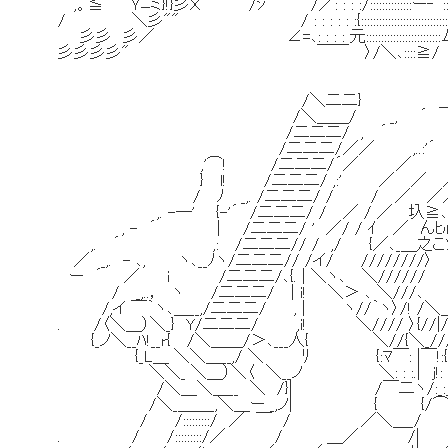
,。≦ Ｙﾆミ}!}彡Ｘ /ｼﾞ" /／: : : :/::::::::::::::ー‐"::::| : : : ﾍ::::::::::::
/ ＼彡"" / : : : : : :{::::::::::::::::::::::::::::::!／レ"ﾄ､:::::::
彡彡 彡／ ∠=､: : : : 元:::::::::::::::::::::::::ム !:::::::::
彡彡彡彡" ￣￣ 〉/＼､::::≧/ |:::::::::::::
/＼二二} ＿＿__
/＼＿＿/ _, ´ ｀¨¨ ヽ
/二二二/ , ´ ＿ -
/二二二/／／ ,..:'´ -
,'⌒! /二二二/´／ ／ _
} l! /二二二/ ,:' ／ ／ ／ ,.:'
/ ﾉ _,. /二二二/ / / ／ ／／ イ / / /
,. -―' {-'´ /二二二/ / ／ / ／ 圦≧､＼ / 
, - ´ | /二二二/ ' ／/ / ｲ ／ んﾋ心}ﾄ/'
,. ´ ,: /二二二// / ,/ {／､_＿之こﾂ /／ 
／ _,. - ､, ヽ､__ﾉヽ/二二二// /イ/ ////////〉 /
ー ´ ／ i /二二二/､{. | ＼ヽ､ ＼////// 
/ _,..， ヽ /二二二/ | i! ＼＞ ､ ＼///､ - 
/,イ ￣｀ヽ､＿__,/二二二/ , | ヽ//｀ヽ〉/! /＼＿__,..
. /〈＼＿）＼_} Y/二二二/ ,i! ＼//// 〉{
{_ノ＼__ﾊ!__r{ /＼＿＿/＞､___人{ ＼//{＼_///
{_L＿ ＼＼＿__,/ ＼ ﾘ {:ﾏ￣: |￣!:
＼＼_ ＼＿）＼〈 ＼__ノ ＼: : :.| j!: : :
/＼＿＼＿__ ＼ /}| /￣二ヽ/:_:_∧
/＼_＿＿_,＼＿ー _,ノ| { {/⌒ヽ ＼/
/ /:::::::::/ ／ ￣ / ／＼＿_
. / /:::::::::/／ / ＿／ /| / 