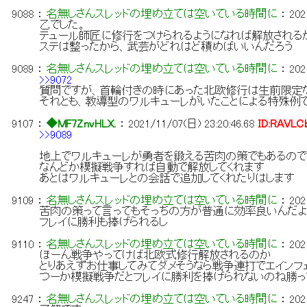
9088
：
名無しさんスレッドの埋め立ては空いている時間に
：
202
乙でした。
テュール師匠に修行をつけられるようになれば解放される
ステは整ったから、武芸がどれはど積めばいいんだろう
9089
：
名無しさんスレッドの埋め立ては空いている時間に
：
202
>>9072
質問ですが、首輪付きの時にあった北欧修行は生前限定
それとも、教導型のワルキューレがいたことによる特殊例
9107
：
◆MF7ZnvHLX.
：
2021/11/07(日) 23:20:46.68
ID:RAVLC
>>9089
地上でワルキューレが勇者を鍛える苦肉の策でもあるの
なんどか模擬戦争すれば自動で解放してくれます
あとはワルキューレとの会話で追加してくれたりはします
9109
：
名無しさんスレッドの埋め立ては空いている時間に
：
202
苦肉の策って言ってもそっちの方が普通に効率良いんだ
フレイに勝利も捧げられるし
9110
：
名無しさんスレッドの埋め立ては空いている時間に
：
202
ほーん戦争やってけば北欧式修行解放されるのか
とりあえずお仕事してみてダメそうなら戦争連打でエインフ
つーか模擬戦争だとフレイに勝利を捧げられないのね勝っ
9247
：
名無しさんスレッドの埋め立ては空いている時間に
：
202