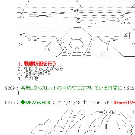
.........../.............................................⌒ヽ:::::::::::::::::::::::::::::::::
......../..........................................................)::::::::::::::::::::::::::::
...../..............................................二ﾆ=ﾁ::::::::::::::::::::::::::::::::::::::::::::
..厶二ニﾆ=‐━=ﾆ二¨￣...............)::::::::::::::::::::::::::::::::::::::::::::::::
.................................................................乙:::::::::::::::
..............................................................＿__ー=ﾆ⌒.......
........................................................／ 「 ＼.............
‐=ﾆ...................................＿_／ ｜ ＼＿...
_＞-=ﾆ.............／V∧ ゝ―く // 
＞ ＼／ ∨’ 〈 〉 // 
< く ∨〉 ` 个 ′// , ﾉ ＼ 
＼＼_／二∨二二∨二＼／／、 ＼＿＿＿＿_
１、戦勝祈願を行う
２、相談することがある
３、信仰を捧げる
４、その他
9269
：
名無しさんスレッドの埋め立ては空いている時間に
：
202
1
9275
：
◆MF7ZnvHLX.
：
2021/11/13(土) 14:56:25.92
ID:onrtTV
／‐7 ／_,| | _ -=＝＞iｲｋ'‐_- 、 ⌒!!
/_ -/ 〃＿,ｨ |´ ／／,/ ＼ ＼＼ ｌｌ 
／ヽ _ /'´ / 〃ァ'´ ! ! ,／ / 〃 i, ヽ、ヽ ｌ
／⌒｀ヽ､ Y_.-=/ ./／ / !∨〃〃 || !', ヾヽ∨
/_ =＝―_/７´, -| /' ! ,ﾊ∨〃 || ! i iｨﾒ,