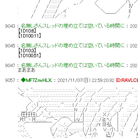
/ /:::::::::/' ／ ／ 八 ／ ＼
. / /:::::::::/ , ¨´ ＼ ／
. / /:::::::::/ ,.イ ＼＿＿
/ /:::::::::/／: : 
9043
：
名無しさんスレッドの埋め立ては空いている時間に
：
202
【1D10:6】
【1D100:11】
9045
：
名無しさんスレッドの埋め立ては空いている時間に
：
202
【1D10:3】
【1D100:51】
9047
：
名無しさんスレッドの埋め立ては空いている時間に
：
202
まあまあ
9057
：
◆MF7ZnvHLX.
：
2021/11/07(日) 22:59:20.82
ID:RAVLC
＼::.ヽ ^::.::.::.::.::.:.::.::.::.::.::.::.::.::.::.::＼／.:.:.:.:.:.: ／.:.:.:.:.:.:.:`.:.:.:.:.:.:.:.`.:.:.:.:.
`＜.::.:.::.::.::: ;､;､;::.::.::.::.::.::.::.::.::.::.:/.:／.:.:.:／.:.:.:.:.:.:.:.:.:.;.:.:':.:.:.:／` :.:.:.`:.:.
＼ ;､;､;､;､.:.:.:.:.:.:.:.:.:.:.:.:.:./.:/ .:.:.:./.:.:.:.:.:.:／`.:.:.:..::.:.:./ .:.:.:.`.::.:
／.;ヽ）_;_;､::.::.::.::.:,:.'":.::.::.:l.:/.:.:.:.:./.:.:.:.`.:/ ､ .:.:.:／.::/ .:.:.:. /.:`.:|
＿〉.;.／／.; く.::.::.::.::.::.::.::.::.::.:N .:.:// .:.:.:.:.:/ .:.:.／.:.:.:/` :.:.:.:／| .:.
;､任抂抂L／;､;ヾ､ .::.::.::.::.::.::.:.| .: /|.:.:.:.:.:./.:.:.:Х/.:.／| .:.:.:.:/ j .:.
_片｢ﾞヽ爿;､;､;､;'^⌒ｰ／⌒＼.:ﾚV.::| .:.:.:./.:.:./≧ﾍ/ │.:.:. / /.:./|.:/／', 
､;､;'⌒´￣￣￣￣／ :::､;'､;／￣￣! .::./.:.:;ﾊ! {{ﾄ弘 │:.:./ /.:./x'
､;､;'､ {:: /:､;､;'/::::::::::::::::|.:./:|:.ﾊ Ｖ::::小､| :.,' /.;ｲ升i:
､;､;'､ ∨::;､;'､:!:.＞'"´:.:.∨-!;小 込リ ヽ{ f圦