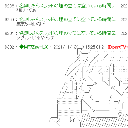
9298
：
名無しさんスレッドの埋め立ては空いている時間に
：
202
悲しいなぁ…
9299
：
名無しさんスレッドの埋め立ては空いている時間に
：
202
集まり悪いな…
9301
：
名無しさんスレッドの埋め立ては空いている時間に
：
202
シグルドいるやんけ
9302
：
◆MF7ZnvHLX.
：
2021/11/13(土) 15:25:01.21
ID:onrtTV
| 〈＿_ノ : : : : : : : : : : : : : :.ヽ ＿｀ミz_
乂＿_: : : :／: : ／: : : : : : : : : : : :∨: 
／: :.:./: :／,ィ: : ′: : : : : : : : : : : :.:.|: :
／: :,イ /: :/ :/: ::.:::|: :.:./ l: : : : : : :.:.l:.: ｀Z_
/ .／ /.:.|: :/ :/: : ／|:.:.:.| |: : :!: :: : ::.|: : : 
/／_. く: : | :| ｀ー一'"!.:.:.:|ヽ!: :.:|: : :.:.:.:|::. : : : 
,-!:::ﾄ､|: : Ⅵ ＼ |: : :| ＼j: : : :: :|:::. : : : : 
/:::|:::|:::i: : / _＿≫ ｀＼| |｀ー─!::::. : : : :〈:
/:::〉|:::|:::| /(￣ ヽ ≪´￣ 人: ＼::::. : : 
. /:::/:::!:::!:::} ／}一’ ＼ /:::
.::::/::::::::::::::|/ ./ ( (￣￣′／ |.:/.:
i:::::::::::::::::::::::::::|＼ ｀ ー - ＿) ー/ :/ {/
|:::::::::::::,::::::::::: | ＼ |::::ﾄ一 ':::::::::::
|::::::::::::::;:::::::::: ﾄ一 ´＞──一 ´ !:::′ /／:::
＿_|::::::::::::::;:::::::／//∧＿|＿＿＿＿__∨/＞､ｲ:::::::
/＼.乂＿＿}イ´ヽ////////////////////
| ＼| |////////////////////////