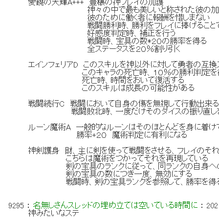
愛饒の天輝A+++ 豊穣の神フレイの加護
神々の中で最も美しいと称された彼の加護は
彼のために働く者に報酬を惜しまない
戦闘勝利時、勝利をフレイに捧げることで
好感度判定時、補正を行う
戦闘時、宝具の数*２０の勝率を得る
全ステータスを２０％割り引く
エインフェリアD このスキルを神以外に対して勇者の互換
このキャラの死亡時、１０％の勝利判定を
死亡時、時間をおいて復活する
このスキルは成長の可能性がある
戦闘続行C 戦闘において自身の傷を無視して行動出来
戦闘敗北時、一度だけそのダイスの振り直し
ルーン魔術A 一般的なルーンはそのほとんどを身に着け
勝率+２０ 魔術判定に有利になる
神剣護身 財、主に剣を使って戦闘をさせる、フレイのそ
こちらは魔術をつかってそれを再現している
剣の宝具のランクに従って、同ランクの自身への
剣の宝具の数につき一度、無効にする
戦闘時、剣の宝具ランクを参照して、勝率を得る（
9295
：
名無しさんスレッドの埋め立ては空いている時間に
：
202
神みたいなステ