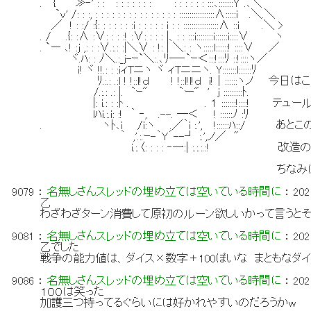
. { ≫‐' : : : : : : : : : : : : : : : :::､:::::::Y^.､＼
`v' /: : :, : : : : : : : : : : : : : : : :::::::::::::::::∧:::::i .＼.＼
／ ! : :/ :{: : : : : : :i : : : : : i : : :::::::::::::::::∧ ::i .＼ >
. / .{: :∧ :∨: : : :! :∨: : : : |、: : :::i::::::::i::::::i::::∨ ヽ
. `ー ､! :j ,: : :∨.:.: :|＼∨ : !: | ＼: : ヽ:::::l::::::! ::::∨ ／
ヾ.ﾊ: : ﾉ＼.:_j-ｰ`＼:.､ﾘ─‐`ｰ＜:::!:::ﾘ ::!::::ヽ／
i! ヾ !!.: : :iィTニヽ ヾ ィTニニヽ. Y:::::::l::::::ﾘ
ﾘ.:.: .:l ! !::l!ｄ ! !::l!l!ｄ i!｜::::::ヽノ 今
/.:.: .: |. `ｰ" `ー" ' j :::::::::ﾄ.
|: i.: : :ﾄ . . １ :::::::!::::! テュ
lﾊi.:.i: :! ｀ ‐, .--. ─＜ ! ::::::ﾉ :ﾘ
. ヽﾄ､i /i:ヽ .／｀i :.', !::::::ﾊ::
｀ ,'.:.ｰ-｀Y´--┘ :.',ノ／ "
i.:.〈: : : : ‐一:| :.:.:.:! 改
ちなみに、今原初のルーンが出て
9079
：
名無しさんスレッドの埋め立ては空いている時間に
：
202
乙
わざわざターン消費して原初のルーン欲しいかって言うとそ
9081
：
名無しさんスレッドの埋め立ては空いている時間に
：
202
乙でした
戦争の能力値は、ダイス×数字＋100ぽいな まともなダ
9086
：
名無しさんスレッドの埋め立ては空いている時間に
：
202
１００は笑った
加護三つ持ってるぐらいには好かれやすいのだろうかw