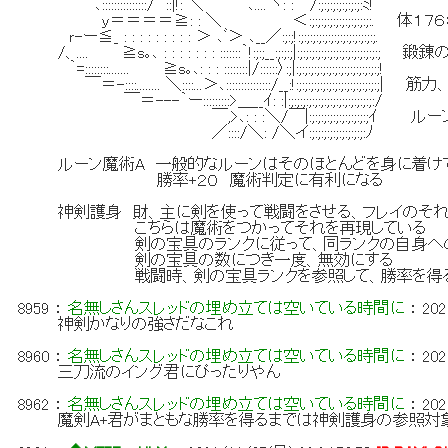
ﾞ､:::::::::::::::/ ::|!: ＼ ､....ﾞヽ: : /:;:;:;:;:;:;:;:ﾐ!
ｙ＝＝＝＝≧: : ＼ ＜:;:;:;:;:;:;:;:;:;:;:. 体
ｒ-ー≦_ : : : : : : : : : ＞ ､ﾞ＞ ､__／:;:;!:;:;:;:;:;:;:;:;:;:;:;:;:;.
/、.... ≧s｡､ : : : : : : : :::::::｀!:;:;__:;:;:;|:;:;:;:;:;:
｀=::::::::....... ≧s｡､: : : ::::::::|/::::::〉:;|:;:;:;:;:;:;:;:;:;:;:;:;:;:;!
￣＝-::::........ ＼::::...＞､:::::::::::::::/__:!:;:;:;:;:;:;:;:;:;:
￣＝---｀ー:::::::::>＿__ｲ: :|:;:;:;:;:;:;:;:;:;:;:;:;:;:;:/
￣,>､: : :＼/￣|:;:;:;:;:;:;:;:;:;:;ｲ
／::::/＼: /＼イ:;:;:;:;:;:;:;:;:;:ﾉ
ルーン魔術A 一般的なルーンはそのほとんどを身に着け
勝率+２０ 魔術判定に有利になる
神剣護身 財、主に剣を使って戦闘をさせる、フレイのそ
こちらは魔術をつかってそれを再現している
剣の宝具のランクに従って、同ランクの自身への
剣の宝具の数につき一度、無効にする
戦闘時、剣の宝具ランクを参照して、勝率を得
8959
：
名無しさんスレッドの埋め立ては空いている時間に
：
202
神剣かなりの強さだなこれ
8960
：
名無しさんスレッドの埋め立ては空いている時間に
：
202
三刀流のイング君にぴったりやん
8962
：
名無しさんスレッドの埋め立ては空いている時間に
：
202
魔剣A+君がまともな勝率を得るまでは神剣護身の参照対