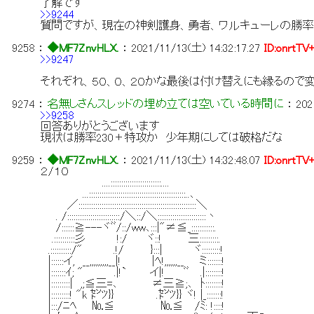
了解です
>>9244
質問ですが、現在の神剣護身、勇者、ワルキューレの勝率
9258
：
◆MF7ZnvHLX.
：
2021/11/13(土) 14:32:17.27
ID:onrtTV
>>9247
それぞれ、５０、０、２０かな最後は付け替えにも縁るので
9274
：
名無しさんスレッドの埋め立ては空いている時間に
：
202
>>9258
回答ありがとうございます
現状は勝率230＋特攻か 少年期にしては破格だな
9259
：
◆MF7ZnvHLX.
：
2021/11/13(土) 14:32:48.07
ID:onrtTV
２/１０
....::::::::::::::::::::::::....
...::::::::::::::::::::::::::::::::::::::::::::::..､
／::::::::::::::::::::::::::::::::::::::::::::::::::::::::＼
. /:::::::::::::::::::::::::/＼::/＼:::::::::::::::::::::::丶
/::::::≧---ヾﾞﾞ/::/ww､:::|"≠≦_:::::::::::.
.::::::::::彡 !:/ ヾ::! 三:::::::::.
.::::::::::/" .!/ }:::| ヾ:::::::::!
|::::::イ, __,,,,,,,,,__|! |ﾍ!,,,,,,__ ミ:::::::!
|:::::::ｲ; " .|!` イ|! ﾞﾞ .|::::::::!
|:::::::::| ,;≦三=､ ≠三≧;､ ﾄ::::::::!
|:::::::::! "k ㌣ﾂ}} .㌣ﾂ}} ヾ! |_:::::::!
|:::/ﾆﾍ №≦ №≦ /ﾐ: !::::!