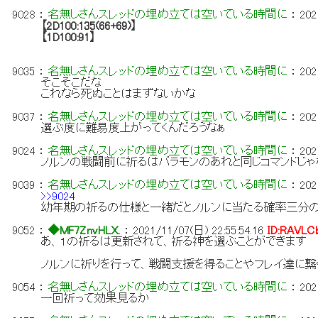
9028
：
名無しさんスレッドの埋め立ては空いている時間に
：
202
【2D100:135(66+69)】
【1D100:91】
9035
：
名無しさんスレッドの埋め立ては空いている時間に
：
202
そこそこだな
これなら死ぬことはまずないかな
9037
：
名無しさんスレッドの埋め立ては空いている時間に
：
202
選ぶ度に難易度上がってくんだろうなぁ
9024
：
名無しさんスレッドの埋め立ては空いている時間に
：
202
ノルンの戦闘前に祈るはバラモンのあれと同じコマンドじ
9039
：
名無しさんスレッドの埋め立ては空いている時間に
：
202
>>9024
幼年期の祈るの仕様と一緒だとノルンに当たる確率三分
9052
：
◆MF7ZnvHLX.
：
2021/11/07(日) 22:55:54.16
ID:RAVLC
あ、１の祈るは更新されて、祈る神を選ぶことができます
ノルンに祈りを行って、戦闘支援を得ることやフレイ達に繋
9054
：
名無しさんスレッドの埋め立ては空いている時間に
：
202
一回祈って効果見るか