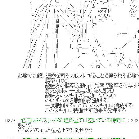
/´ ／ ｨ !ﾆ￣| ﾄ l 〃ﾊ∨_ -_ﾆ!!=､ ヽl ケﾞ
', ／,イ/ヽトヽｰ| l_＼ l !l/ ﾑT´＿_|! ヽ ',
! //〃//! ﾄヽ＼l {=_-＼ｌ |/ / ﾒえｲ'ﾄ' 彷
Y/〃/ l l l ﾄヽ ヽ! ミ =Ｙ! ﾊ ｨ{弋ﾘi八 ヾ-ﾞ__|
{'〃〃 l l l liﾄ､.＼ ヽ｀Ｙ,-i ハl__ ヾ'- ﾞ ヽ `Y! 
|/,〃 /｜ l lｌ! ヽヽ＼X/r ! i| .iＹﾞ ｀ , ll 
/// / l !il| ＼＼'ヽ（| ｌ| lｉｉ ＿
!' i' / /! l ll ＞､ﾐ`! ｉ| ｉｌ ヾ´‐ ´ ,ｲ l|
|/ /' /.! ｜l! ´/´（ヾヽヾ ﾊ､ ／ !.i| 
l 〃 / |. l ｌ| { r'ﾕ＿_ヾ､ ﾍ｀ - ._ ／ !i!_
/// / ! .!.ｉ! ｀ ） ﾊ` ヾ- _ / ｀´-､ ｌi! 
/// ./ i! !ｌ| _レ⌒｀ ﾍ. ﾍ ￣/ 「/_ !!
/// / il! |i| ／ _ハ ヽ ! /{｀ ''ヾ-､.|!
///! / !! ｉ| ／ , へ、 { rｭ＼ ﾍ ﾒ ＾ヾ.O} ﾘ!
必勝の加護 運命を司るノルンに祈ることで得られる必勝
勝率+１００
敵味方の勝率変動時に確率で勝率を付与す
即死効果の一度無効（有効即死）
敵味方のスキルが無効にならない
のいずれかを戦闘時発動する
一度戦闘することでこのスキルは消滅する
このスキルは装備せず効果を発揮する
9277
：
名無しさんスレッドの埋め立ては空いている時間に
：
202
強いな
これならちょっと位格上でも倒せそう