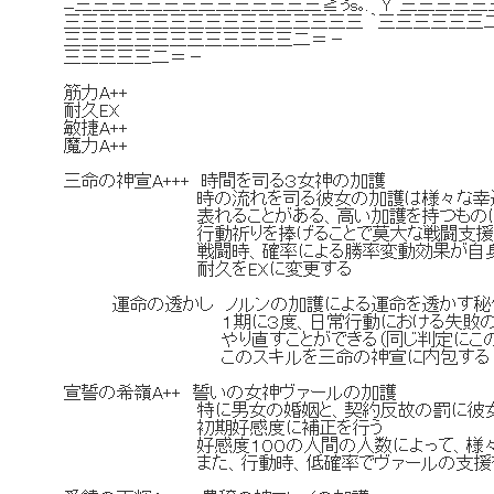
ﾆ三三三三三三三三三三三三三三≧ぅs｡. Y´三三三三
三三三三三三三三三三三三三三三三三 ｀三三三三三三
三三三三三三三三三三三三三二＝－
三三三三三二＝－
筋力A++
耐久EX
敏捷A++
魔力A++
三命の神宣A+++ 時間を司る３女神の加護
時の流れを司る彼女の加護は様々な幸運や未
表れることがある、高い加護を持つものは時と
行動祈りを捧げることで莫大な戦闘支援を受
戦闘時、確率による勝率変動効果が自身に
耐久をEXに変更する
運命の透かし ノルンの加護による運命を透かす秘
１期に３度、日常行動における失敗の判定
やり直すことができる（同じ判定にこのスキ
このスキルを三命の神宣に内包する
宣誓の希嶺A++ 誓いの女神ヴァールの加護
特に男女の婚姻と、契約反故の罰に彼女の
初期好感度に補正を行う
好感度１００の人間の人数によって、様々な
また、行動時、低確率でヴァールの支援を