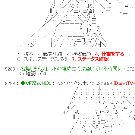
∥ ::/: :／!:＼==/}三|＼: :. 丶_ ｀=､､ 
// /::／:/彡〈::＼!::}ミ､ ＼: :.... ＝､､
∥. : ／: :/∠三〉､:::/≧{ .＾ー---:::......
/ ::／: : :/: : : : : :!:＼!:ﾞ}: :〉 ￣＝
./／.: : : /ﾆー: : : ::＼:::/=三､ 
.／ .: : ::／三三三三ﾌ＼!ヽ三ﾆ!
.／ .: : ::／!＼三三三ﾆヾ､:::|:/三
／ .: : ::／ /: : Ｘ＼三三三.〉∨､ﾌX:ﾍ 
／ .: : :／ ! : / /!＼ヾ､三ﾆ!:;:;:/"/ﾄ
. ／ : 彡" | :/ / ! |: ＞＝イ:::::}.//:::
１、祈る ２、戦闘訓練 ３、模擬戦争
４、仕事をする
５、
６、スキルステータス取得
７、ステータス確認
9288
：
名無しさんスレッドの埋め立ては空いている時間に
：
202
ステ確認して４
9289
：
◆MF7ZnvHLX.
：
2021/11/13(土) 15:03:56.99
ID:onrtTV
/: : : : : : : : :|: : : : : : : : : : : : : : : : : : : : : : 
/: : : : : : : : : :i!: : : : : : : ::ﾄ. : : : : : : : : : : : : 
/: : : : : : : : : : :!ｉ : : : : ｉ: : : !ヾ: : : : ::､: : : : :! 
/: : : : : : : : : : : :! ﾏ: : :ﾑ.ﾏ: :ﾊ. ＼: : : ヾ. : : :!: 
.ｲ:／|: : : : : : : |: : ! ﾏ: : :ﾑ 寸:ﾑ''´ ` ＜:ヾ. : ｷ寸
,ｲイ 从: : : : : : |ﾏ: !=-ﾏ::.､:ﾑ ` ､:.ィ ´＿_｀ ｰマ:.
∥!: : :､: : : :! ﾏ:! ヾ:､ヾ:、 ヾ 彡三三三ミ､ ｷ
. ;∧: : :＼: ::.-ｚ竺ミx､ヾ. ヾ、 '´ ﾏ::::::::ﾘ 
,:/ ﾏ: : : ＼《､ ﾏ::::::i!` ｀ ー ¨ 
,/ ヾ: ::ｉ :ｉ:ヾ.､ 斗 ' : :