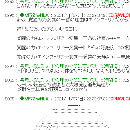
8982
：
名無しさんスレッドの埋め立ては空いている時間に
：
202
どんなスキルでも変わらなかった覚醒の力が変異だと？
8995
：
◆MF7ZnvHLX.
：
2021/11/07(日) 22:29:37.96
ID:RAVLC
まあ、覚醒の力変異の一番の理由はエインフェリアだから
追記しておいた方がいいなこれ
覚醒の力+エインフェリア→変異→三命の神宣A+++＝一人
覚醒の力+エインフェリア→変異→神からの好感度１００複
覚醒の力+エインフェリア→変異→愛饒の天輝A+++＝華
8997
：
名無しさんスレッドの埋め立ては空いている時間に
：
202
人間だけど、神の如き肉体を持つみたいなスキルだものな
9002
：
名無しさんスレッドの埋め立ては空いている時間に
：
202
あーじゃあ道理の破壊者で大爆発回避も無理か
炎耐性宝具集め頑張るしかねぇかな
9005
：
◆MF7ZnvHLX.
：
2021/11/07(日) 22:35:07.82
ID:RAVLC
＿＿__
...::::::::::::::::::::::::::::::::::::::....
.／:::::::::::::::::::::::::::::::::::::::::::::::::::.
／::::::::::::::::::::::::::::::::::::::::::::::::::::::::::::＼
／::::::::::::::::::::::::::::::::::::::::::::::::::::::::::::::::::::::丶
./:::/:::::/:/::::;/::::::::::::::::::::::::::::::::::::::::::::::::::::::ﾍ