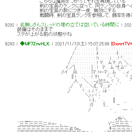
こちらは魔術をつかってそれを再現している
剣の宝具のランクに従って、同ランクの自身への
剣の宝具の数につき一度、無効にする
戦闘時、剣の宝具ランクを参照して、勝率を得る（
9292
：
名無しさんスレッドの埋め立ては空いている時間に
：
202
装備はそのままで
ステが上がる前の状態やね
9293
：
◆MF7ZnvHLX.
：
2021/11/13(土) 15:07:25.99
ID:onrtTV
/: : : : : : : : :|: : : : : : : : : : : : : : : : : : : : : : 
/: : : : : : : : : :i!: : : : : : : ::ﾄ. : : : : : : : : : : : : 
/: : : : : : : : : : :!ｉ : : : : ｉ: : : !ヾ: : : : ::､: : : : :! 
/: : : : : : : : : : : :! ﾏ: : :ﾑ.ﾏ: :ﾊ. ＼: : : ヾ. : : :!: 
.ｲ:／|: : : : : : : |: : ! ﾏ: : :ﾑ 寸:ﾑ''´ ` ＜:ヾ. : ｷ寸
,ｲイ 从: : : : : : |ﾏ: !=-ﾏ::.､:ﾑ ` ､:.ィ ´＿_｀ ｰマ:.
∥!: : :､: : : :! ﾏ:! ヾ:､ヾ:、 ヾ 彡三三三ミ､ ｷ
. ;∧: : :＼: ::.-ｚ竺ミx､ヾ. ヾ、 '´ ﾏ::::::::ﾘ 
,:/ ﾏ: : : ＼《､ ﾏ::::::i!` ｀ ー ¨ .ﾘ
,/ ヾ: ::ｉ :ｉ:ヾ.､ 斗 ' : :
＼!::!ヾヽ ; ;:'|: :
!::ﾄ､ ｀ :.、 ∥ _ : ;
ｉﾘ ﾘ.､ ｀ ｰ / ﾘ ﾏ
/ 丶 -- ー . ' / 
｀ . ／_.斗也三三
＿ .ィ升＼ .｡ｚ七T三三三
´三三三三三ニ＝=- ｡. _ Yﾞﾆ三三三:´
三三三三三三三三三三三≧ぅｓ｡. ,ｷ三三三三