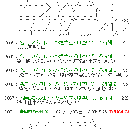
ー‐=＜ ＿＿＿ ＼_;>.'".:.:.:. -=:/::::/:::ハ ￣ `=≠ ' /／/
:::::::::／::::::::::::::::::::＼／.:.:.:.:.／::::{::::/:
:::／:::::::::::::::::::::::::／.:.:.:.: ／::::::::::∨:::::::::::::::::::::::l＼ - 
:::::::::::::::::::::::::::／.:.:.:.:.:／j :::::::::::::::}::::::::::
:::::::::::::::::::::／.:.:.:.:.:.:,:'::::::: {::::/:::::::/::::::::::::::::::::::::〈 |｀ア ;､;､;
::::::::::::::::::/:.:.:.:.:.:.:.:/:::::::::::∨::::::/￣￣￣￣￣￣￣乙フｌ /／;､;､;､
: ::::::::::: /:.:.:.:.:.:.:.:/::::､;､;､;､ヾ:;/ ` ／/ |ヽ ／.:.:.:.:.:.:./:::::
::::::::::::::: {:.:.:.:.:.:.:./::`:::::::.､;､;､;､i､;､;､;､､;､;､;､､ ／、/ j∧／ .:.:.:.:.
9058
：
名無しさんスレッドの埋め立ては空いている時間に
：
202
しょぼすぎて草
9060
：
名無しさんスレッドの埋め立ては空いている時間に
：
202
能力値は少ないがエインフェリア強化出来るわけか
9063
：
名無しさんスレッドの埋め立ては空いている時間に
：
202
でもエインフェリア強化は結構重要だからなぁ、効率悪いけ
9066
：
名無しさんスレッドの埋め立ては空いている時間に
：
202
1枠死んだままにするよりはエインフィリア強化かねぇ
9067
：
名無しさんスレッドの埋め立ては空いている時間に
：
202
とりま仕事がどんなもんか見たい
9072
：
◆MF7ZnvHLX.
：
2021/11/07(日) 23:05:05.76
ID:RAVLC
.ｨ . -=ニ ￣￣ ニ=- .
. ／.:{＿／: : : : : : : : :::::::::::::::::::＞ ._
＿_,《 : : : : : : : : : : ::::::::: : : : : :( ﾄ､