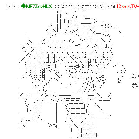
9297
：
◆MF7ZnvHLX.
：
2021/11/13(土) 15:20:52.46
ID:onrtTV
r==z_ ィ⌒ヽ
| {￣ ,/ r==z＿
r─{ |'丁T/ /: : ＿＿｀＞─ ､
∧:.:.| |: |: /.:/:／ : : : : : : ー=ミ:≫z
く: :＼! |: !/.://イ三三≧z＿ ｀ヽ ＼
j ＞'"￣￣￣｀＞─-x: : : : : ＞ﾍ ヽ
{＼＿_, イ´: : : : : : :ーゞx＿＞'": : : :}: :.＼ ∧
{z._＼_ : : :「｀ヽ: : : : : : : : :ー=ﾆ二入_ノﾄ､: : :}:.: |
｀＜,／: : : : : : : : : : : : : : : : : : : : :.＿_ノ: :i: :.:|: 〈
. ／/: : : : :i : :l : :l : : : : :＼ﾄ､: : : :i＿｀ヽ: |:.j:.|: : 〉
.／ ./: : ′: :|:.:.:|:.:.:|:ﾊ{＼: : :.＼＼: :!.j:}ヾ}: |/:.乂/＿_
. 〈: :.:.|: : i: |≠z:./i: :| ィ===zk }: : |ﾍ: ∨ /／｀＞ ｀ヽ
}: : |: : |:.{:|｀∨ {:.:.|. { だう /ﾘ{Ⅳ7}:.:|:／ }: : :〉
＿ノ ∧!:.:.:|:.|:i ＼ゞ ∨之´/ | ∨ﾙ〈 しz_ |
￣´ }ﾊ人八 /⌒ヾ ／ .!八从.:∨}:/ {/
. ﾘハ j.八 ｀ ノ ∧八ル´ /´ 我こそ
. _＿＿} |ﾊ: ＼ ￣ ／|:/ / 人 ,′
. く´: : :＿__人ﾐｭ:.:.:＞──‐イ￣￣｀ーz. ＼＿ノ}
∨ ′/: : : ＿＞=/＼}三三三＼ iﾍ |｀ー‐一’ ﾄｳﾎ
∨ {: : :i´ .| ∨三三三j∨ ＼ ｵﾚﾊﾊﾟｽ
. し .|:.:.:.| .| ∨三三三j|:. ＼ ｵｰﾃﾞｨﾝ
＿＿j::. / | ∧三三三∧ﾄ､＿＿｀＞
..〈: :r-一'"＞ .| 〈 ∨＿_／:::ﾍ |
. Ⅵ ＞ﾍj. ＼ ＼:::i:::::::::::} .|
} |: |::ﾟ:::::::| .|
| j:::l::::ﾟ:::::j }