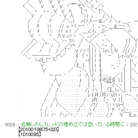
／ .V .V V丶 ＿＼_:::く／ >､
く ＼ V .V V ヾ￣´弋ﾍ＼Χ_／ゝ
＼ ゝ ゝ- ､∨ V ∧ [_ﾍ ＼｀T＼
.У ./ ／｀丶∨ ∧ ) | i ｀´ /.＼i、 
/ / 〃 ／＼｡| rｲ/人ー≦／ / ＼ｨ､___,,， --‐‐
| l! l l // .o ゝくー'‐ ' l ｡ー｡'＿￠ー- 
V l! l l .l l o l ／ ＿∠ｲ｡ ,彡‐ '' ￣￣＼
∨ ヽ ヾ ∧V..oゝゝ .＼ ｡／／ ヽ ＼_ 
/＼ ＼ ＼_ ゝ‐ 7ﾊ ./ ＼／ ヽ ＼ | | 
／／ ｀/￣ / / .／Yﾍ ./ i.＼＼ヾｰ ､ﾄ､ .//
／／ / / / ／｢`′.V /γﾐ| | l i｀ﾐｨ=,ﾐ､
. ｀ヘ｀_ー-----‐ _´rﾍ／ l} 〈 ゝ| | l l| ` ｰ′ レr,
｀′└ｲ廴｢~.└′. /. ｰl| | l l| ヽ｀ ! 
∨ /:廴 | | | l l| - ､′/ | Υ
∨ ／ : : i ＼ .| | l l|:. ` , 
｀ ー r― :' : : : : : :!: :∧∨ l|::::::::
∧ : : : : : : : : j! : : | ∨ l|弌近ﾖ
/ ∨: : : : : : : i: : : :| l、 |: 
. / / ､ : : : : : :: : : :/j ハ |: 
/ l : : : : : : : :::: : : : ﾚ ﾄ爿/片/
. / 八 : : : : : : ::::: : :/: : :l片: : :
/ , ./ i＼: : : :::: ::::::ノ:: : :/7/: : : ~i
. l / ､ ＼: : : :::/:: :: ::ゝｲ: : : : : )｀ﾁ｀ヾx
| .| i lヽ l＼iヾゝ;::':: :: : /7':::::::::: : /_
9026
：
名無しさんスレッドの埋め立ては空いている時間に
：
202
【2D100:108(75+33)】
【1D100:95】