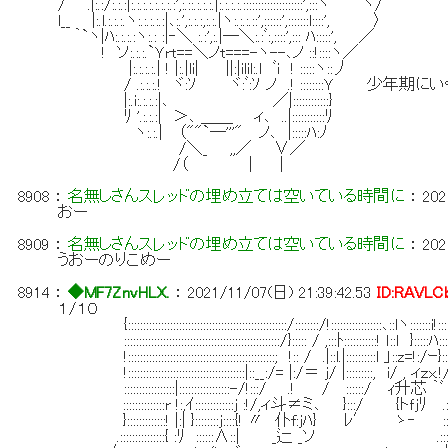
/ .|:.:/:.:.:|:.:.:.:.:.:.:.:',:.::.:.:.:.|:.:.:.:.::::::::::::::::::::',:::ヽ ヽ/
l__ |:.l.:.:.:.ヽ:.:.:.:.:|､:.',:.:.:,:.:.|ヽ:.:.:.::',::::::',:::::::l::::', 〉
｀`ヽ|ﾊ:.:.:.:ヽ:.: :|‐＼ :.:',:.|─＼:.:ﾞ:,::::',::: ﾊ:::::', ／
! ソ:.:.:.`Ｙrt==＼ノt===-ヽ--､ノ ::!::::ヽ／
|:.:.:.:.| ! |:.|li| ||:|ilil:.l ﾞi ! :::::ヽ::丿
/ .:.:.:.! ヾ:ｿ ヾ:ﾞ:ｿ ノ .! ::::::::Ｙ 少年期に
|:.i:.:.:.:|､ ／|::::::::::::}
ﾘ '.:.:.:| ＞､ ＿＿ ィ､ ..|:::::::::::ﾘ
ヽ:.:.| （""`─'''" ノ､ |:::::ﾊ:ﾉ
/＼_ ,,／ ∨／
/（ | |
8908
：
名無しさんスレッドの埋め立ては空いている時間に
：
202
おー
8909
：
名無しさんスレッドの埋め立ては空いている時間に
：
202
うおーのりこめー
8914
：
◆MF7ZnvHLX.
：
2021/11/07(日) 21:39:42.53
ID:RAVLC
１/１０
{:::::::::::::::::::::::::::::::::::::::::::::::::::::/::::::::/!:::::::::::::::::､::lヽ:::::::i!::::
::::::::::::::::::::::::::::::::::::::::::::::::::::/}::::: / ,:::ﾄ:::::::::::! ｌ::l }:::::ﾊ::::::
!:::::::::::::::::::::::::::::::::::::::::::::::::; !:: / .|::l.|::::::::::l 」::z=!:/ｰ}::|::
!:::::::::::::::::::::::::::::::::::::::|::__:/= |:/＝ j/ |:::::::::, i/ , ィｚx.!/!::
:::::::::::::::::|:::::::::::::::::-/!:::/ .! / ::::::/ ｨ升芯 ｀ﾞ .}:::
::::::::::::::r !:,ｲ:::::::::::::j :!/,ィ斗≠ミ､ }:::/ {トｆjﾘ .:::::|
}:::::::::::::! |:| }::::::::j::::{! 〃 仆f:jﾊ} ﾚ′ ゝ‐ ::::::|:
.:::::::::::::::{ :ﾘ ::::::∧::| _辷 _ソ .::::::