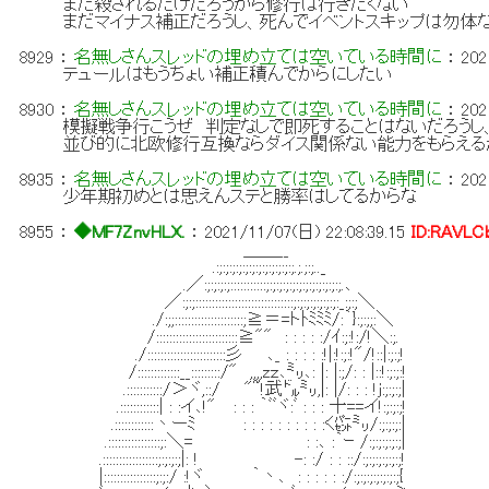
まだ殺されるだけだろうから修行は行きたくない
まだマイナス補正だろうし、死んでイベントスキップは勿体
8929
：
名無しさんスレッドの埋め立ては空いている時間に
：
202
テュールはもうちょい補正積んでからにしたい
8930
：
名無しさんスレッドの埋め立ては空いている時間に
：
202
模擬戦争行こうぜ 判定なしで即死することはないだろうし
並び的に北欧修行互換ならダイス関係ない能力をもらえる
8935
：
名無しさんスレッドの埋め立ては空いている時間に
：
202
少年期初めとは思えんステと勝率はしてるからな
8955
：
◆MF7ZnvHLX.
：
2021/11/07(日) 22:08:39.15
ID:RAVLC
＿＿__
.:;:;:;:;:;:;:;:;:;:;:;:;.;.;:;.._
.／:;:;:;:;:::::::::::;:;:;:;:;:;:;:;:;:;:;:;.､
／:;:;::::::::::::::::::::::::::::::;:;:;:;:;:;:;:_:;:;＼
./:;;:::::::::::::::::::::;≧＝=トﾄﾐﾐﾐ/:｀}:;:;;:＼
/:::::::::::::::::::::::::≧"" : : : : :/ｲ:;:!:/!＼:;.
./::::::::::::::::::::::::彡 ､_ : : : : :!|:!:;:!"/!::|:;:;!
/:::::::::::::__:::::::::/" ,,,,zｚ､㍉､: |: |:;/: : |::!:;:;:!
.:::::::::::/＞ヾ,::/ "~!武㌦㍉,|: |/: : : !ｊ:;:;:;|
.::::::::::::| : :イ､!" : : : ｀ﾞﾞヾ:ﾞ : : : 十==イ!:;:;:;!
.::::::::::::丶ーﾐ : : : : : : : : : :く㌫㍉/:;:;:;:|
.::::::::::::::::;:＼= : :､ :｀ｰ /:;:;:;:;:;|
.:::::::::::::::::;:;:;:;|: ! -: :/ : : ::/:;:;:;:;:;:;!
|::::::::::::::::;:;:/ :!ヾ ｀丶､ : : : : : :/:;:;:;:;:;:;:;{