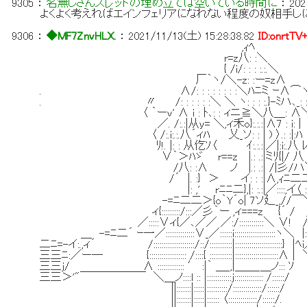
9305
：
名無しさんスレッドの埋め立ては空いている時間に
：
202
よくよく考えればエインフェリアになれない程度の奴相手し
9306
：
◆MF7ZnvHLX.
：
2021/11/13(土) 15:28:38.82
ID:onrtTV
,ｨﾍ
r=z八: :＼
{ /i/: : : :.:.＼
厂｀ヽ/＼-z: :ー=z∧
. ∧/: : : : : : : :＼ﾊﾆミ ｰ∧⌒
. 〃 /: : : : : :＼ ＼ ヽ: : : :.}-ﾐハ､_: :
〈 ｀ーv' ∧ i : ﾄ､: : ィニ≧＼八＿: ∧＼:.
／. /:.:|从y= ＼,ィ禾o}:.:.:|∧7 : i: | 
〈 /:.i:.:.八´ィﾊ 乂_ソ: : | ) 〉.: :|:ﾊ 
ﾘ!. |: : 从仡ｿ〈 ｲ:.:.:|／|:i:.八 ﾚ
∨｀＞ﾊゞ r==z |.: .:|ミﾘ{|/ 八
/八: :∧ ノ |.: .:| /|彡/ハ
/´ |. :} ＞ イ: : :|∧,ｨﾆ二二
|: ,' rﾆﾆ二},|: :.:|／::::,イ〈 ::::::::::
-=ﾆ二二＞{o｀Y´o| 7ソ廴_,//￣＼::
ィ{:::::::::/:::／彡｀ー ,ィ===z {´ / 
／:::::∨ィ{／､／／ ／:/::::::::::::＼
＿ -=ﾆ二´ ｰ一／::::::::::::::∨_／::::::i::::::::::::::::::::
二ﾆ=-イ:.,ィ´ /::::::::::::::::::::/::/:::::::::::|::::::::
三三ﾆ:／ー─ {:::::::::::::::::: /::::{ :::::::::::|:::::::::::::::::::::∧ | ＼/ :!:
三三j/ ∧ ::::::::::::: ′ :|｀ ＿_,|＿＿_＿ノ::: ｿ |:::
三三＞'"￣￣￣￣￣￣ ＼＿ノ::::l :: |::::::::::::j:::::::::::::: /::::::/ .! :,' :
||:::::::|:::::|::::::::::/::::::::::::::/::::::/ .∨::::::
||:::::::|:::::|:::::: 〈::::::::::::::/:::::