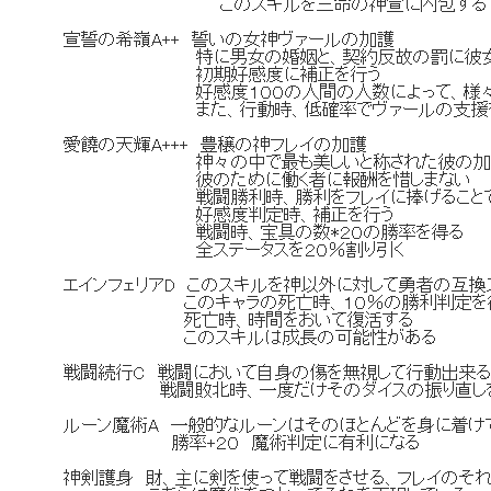
このスキルを三命の神宣に内包する
宣誓の希嶺A++ 誓いの女神ヴァールの加護
特に男女の婚姻と、契約反故の罰に彼女の
初期好感度に補正を行う
好感度１００の人間の人数によって、様々な
また、行動時、低確率でヴァールの支援を
愛饒の天輝A+++ 豊穣の神フレイの加護
神々の中で最も美しいと称された彼の加護は
彼のために働く者に報酬を惜しまない
戦闘勝利時、勝利をフレイに捧げることで
好感度判定時、補正を行う
戦闘時、宝具の数*２０の勝率を得る
全ステータスを２０％割り引く
エインフェリアD このスキルを神以外に対して勇者の互換
このキャラの死亡時、１０％の勝利判定を
死亡時、時間をおいて復活する
このスキルは成長の可能性がある
戦闘続行C 戦闘において自身の傷を無視して行動出来
戦闘敗北時、一度だけそのダイスの振り直し
ルーン魔術A 一般的なルーンはそのほとんどを身に着け
勝率+２０ 魔術判定に有利になる
神剣護身 財、主に剣を使って戦闘をさせる、フレイのそ