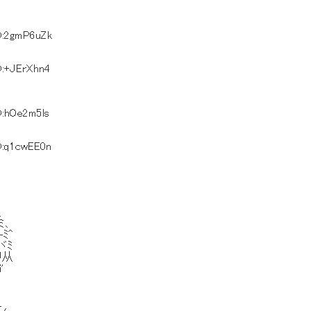
D:2gmP6uZk
D:+JErXhn4
D:hOe2m5ls
D:q1cwEE0n
､
､
ﾐ^
〉ヾﾐ
/リ从
'
_