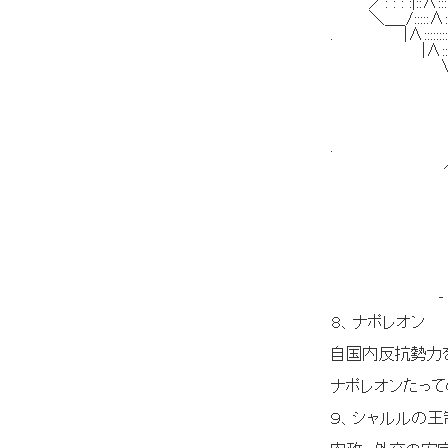
／: : : :|::∧:
＼＿_/:::::∧::::
. |∧:::::::
|∧:::::::
∨}∧∧/
/⌒¨∨ﾊ
| }/ ﾚ
} √
∥ √ 
. ∥ 
人 ＼ 丶 _
＼＿＿)-=
└iﾆﾆﾍ
‘, 
, .
′ j
∨ 
_／
_ -
８、ナポレオン
自国内反抗勢力
ナポレオンたっ
９、シャルルの王