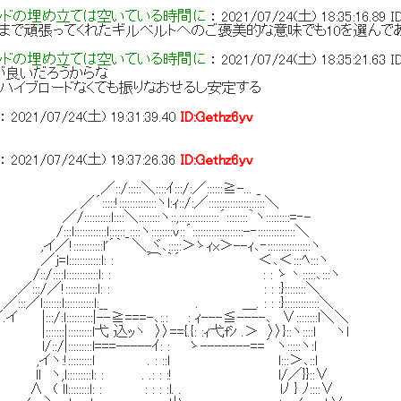
ッドの埋め立ては空いている時間に
：
2021/07/24(土) 18:35:16.89
I
まで頑張ってくれたギルベルトへのご褒美的な意味でも10を選んで
ッドの埋め立ては空いている時間に
：
2021/07/24(土) 18:35:21.63
I
が良いだろうからな
ハイブロードなくても振りなおせるし安定する
：
2021/07/24(土) 19:31:39.40
ID:Gethz6yv
：
2021/07/24(土) 19:37:26.36
ID:Gethz6yv
＼::::ｲ:::/:／::::::≧-... _
::::::::ヽl:ｨ::/:／:::::::::::::::::::::＼
＼::::::::ヽ::,:::::::::::::::´::::::::｀ヽ:::::::::=‐-
:::::_::::ヽ::::::::v::´:::::::::::::::::::-‐::::::::::::::＼
::l'´｀ ＼_ヾ､:::::＞ゝｨx＞--ｨ､‐::::::::::::::::ヽ
::::::::l: : ⌒ ｀´ ＜､＜:::ﾍ:::ヽ
::::::::::::l: : : : ゝ丶:::::､:::ヽ
::::::::::l: : : : :}::::::::＼
l:::::::::::l:__ . ＿. : : :}:::::::::::::＼
:::::::::|--≧===-､:.: : ｨ---≦----､ ∨::::::::l＼＼
:::::l弋 込ｯヽ 〉〉=={.{: :ｨ弋fｼ .＞ 〉〉}::ヽ::::l ヽl
:::l===-----ｲ: : ゝ-------==´ ヽ:::::ヽ:l
::::::l . : ::l l:::＞､::l
::::::l: : . .: : :! l/／}}::∨
::::l: : : : : :l. . lﾉ } ﾉ::::∨