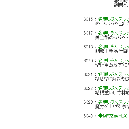
戦闘時、宝具を
副業として錬
6015
：
名無しさんスレ
めちゃくちゃ出た
6017
：
名無しさんスレ
錬金術めっちゃト
6018
：
名無しさんスレ
朗報！手品仕事
6020
：
名無しさんスレ
聖杯用意せずに
6021
：
名無しさんスレ
なぜなに解説も
6022
：
名無しさんスレ
結構重いし竹林
6028
：
名無しさんスレ
魔力を上げる余
6049
：
◆MF7ZnvHLX.
／::/:::::
／´:::::!::::::