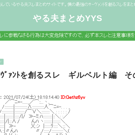
もしているやる夫スレまとめサイトです。僕の最強のｻｰｳﾞｧﾝﾄを創るスレをまと
やる夫まとめYYS
スレに参戦なさる行為は大変危険ですので、必ず本スレと注意事項を
ン
ｰｳﾞｧﾝﾄを創るスレ ギルベルト編 そ
：
2021/07/24(土) 18:18:14.40
ID:Gethz6yv
...._／⌒::...丶、
::::::::::::∧:::::::::::::人⌒ﾆ=-. . . _
:::::::::::/⌒∨＼:::::::::＼ : : : : : /
::|:::::/}/ ≫-ミ:ﾊ::::::::::|::＼: :／
:::∧:/ んﾊ ヽ:::::::::|::::::::＼
:| ≫- 乂::ﾝ |:::::::ﾘ:::::＼:::＼
::|〃んﾊ 〃./::::::/:::::::::::::＼(