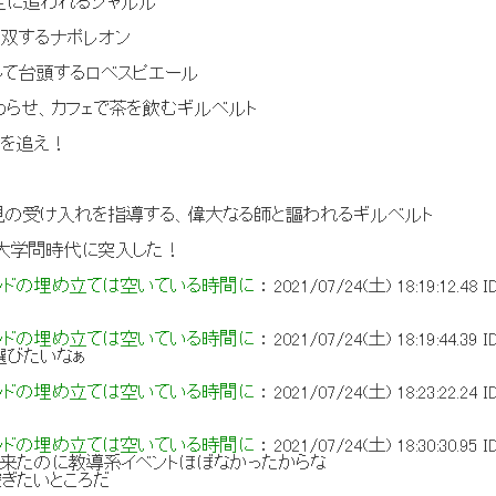
定に追われるシャルル
無双するナポレオン
して台頭するロベスピエール
らせ、カフェで茶を飲むギルベルト
国を追え！
見の受け入れを指導する、偉大なる師と謳われるギルベルト
に大学問時代に突入した！
ッドの埋め立ては空いている時間に
：
2021/07/24(土) 18:19:12.48
I
ッドの埋め立ては空いている時間に
：
2021/07/24(土) 18:19:44.39
I
選びたいなぁ
ッドの埋め立ては空いている時間に
：
2021/07/24(土) 18:23:22.24
I
る
ッドの埋め立ては空いている時間に
：
2021/07/24(土) 18:30:30.95
I
で来たのに教導系イベントほぼなかったからな
稼ぎたいところだ