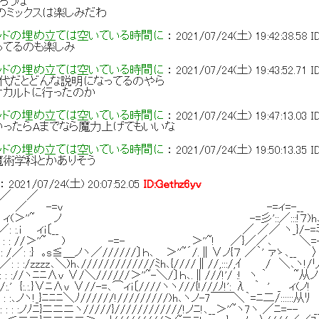
ろうな
のミックスは楽しみだわ
ッドの埋め立ては空いている時間に
：
2021/07/24(土) 19:42:38.58
I
ってるのも楽しみ
ッドの埋め立ては空いている時間に
：
2021/07/24(土) 19:43:52.71
I
代だとどんな説明になってるのやら
オカルトに行ったのか
ッドの埋め立ては空いている時間に
：
2021/07/24(土) 19:47:13.03
I
ったらAまでなら魔力上げてもいいな
ッドの埋め立ては空いている時間に
：
2021/07/24(土) 19:50:13.35
I
魔術学科とかありそう
：
2021/07/24(土) 20:07:52.05
ID:Gethz6yv
{／ ／
 { ／､ ／ -=ｖ -=ィ=-__
 : :ﾉ ィ(＞''~ ノ -=彡'::／:::!７)h
: : /_／: :.i ィi〔__ ／ ／／ ヽ_}/-=ミ
/': : : : //＞''~ ) -=- ＞''~! ／}／／､ ＼=-
: : /／: :} ｡s≦＿ノヽ／//////〕ｈ､ ＞''~´/.∥∨ノ{７ ／｀' ァゝ､__ 
 : :/zzzz､＼)h､/////////////ﾐh､{////∥//,:::/,ｲ / ＼､ヽ!
 : : ://ヽﾆﾆ∧v ∨/＼//////＞''~-＼/〕ｈ､.∥///!'/ :! ヽ ｀ ~从ノi
 : /:.' {:.:.}∨ﾆ∧v ∨//-=､⌒ィi〔////ヽヽ///{!///ﾉ!': λ ｀ ' _ ィ(ノ!
 ､: : : : : :､ノヽ!_}ﾆﾆﾆ＼ﾉ//////!/////////)h､ヽノ-7￣￣＼｀=ﾆ二/::::::从ﾘ
'/≧s｡ヽ: : : : : :ノﾉﾆ}ニニニヽ/////}////////////!ノﾆ!､__＞''~ヽ7ヽ ／ﾆ=-- _