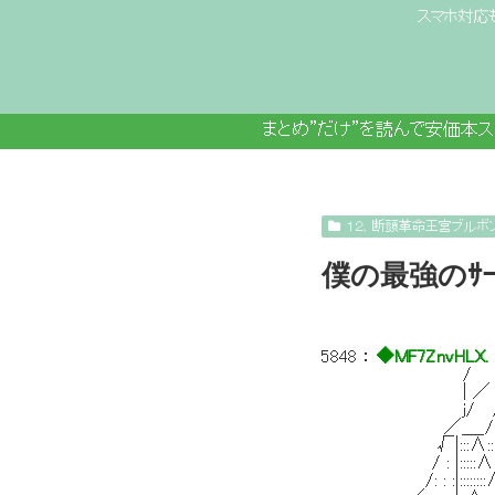
スマホ対応
まとめ”だけ”を読んで安価本
１２、断頭革命王宮ブルボ
僕の最強のｻ
5848
：
◆MF7ZnvHLX.
/ ／⌒ﾆ=-..
| ／ /::::::::::|::
j/ /:::::::::::::|
／＿_/:::::|:::::::
√|:::∧:::::::|/|
/ : |:::::∧::::
/: : :|::::::::∧