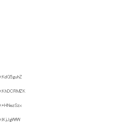
D:KdG5guhZ
D:KhDCRMZK
D:+HNezSzx
D:lKjJgWfW