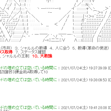
:＼ l:::::::l: : : 小: : ｨ /::::::::l:∨
 /::::/ l:＼l:::::l: : : / ／::::::N:::ヽ 
 /::::::l:::::ヽ: : ヽ --‐‐‐‐‐-‐= イ´:::::::::::::ｬ＼ヽ 
/:::::／l::::::l＼ ‐- ／ .l::::::::::::::::::l ⌒＞=´/ 
ﾆﾆ/::／_ /:l::::::l: : ＼ ／:/ :l:::::::::::::|ヽ!＞=´ﾆﾆﾆ/ 
/／ﾆﾆ/::::l:::::l: : : : ＼ ／ / l:::::::::::lﾘ´ﾆﾆﾆﾆﾆﾆ/ /
ﾆﾆﾆﾆ/:::::::l:::::l : : : : : ゝ __ ＜ / !:::::::::lﾆﾆﾆﾆﾆﾆﾆ/ /ﾆ
/:::::::::::l::::l : : : : : : : : / l::::::::::lﾆﾆﾆﾆﾆﾆ/ /ﾆﾆ
∧ ∨ﾆj::::::::::::∧:! ＿＿ ＿＿ !::::::::::lﾆﾆﾆﾆﾆ/ /ﾆﾆﾆ
 ∨::::::::::::/-.｀‐ ´ ￣ ／ ｀ヽ/ ヽ ￣｀ヽ::::::::lﾆﾆﾆﾆ/ /=ﾆﾆﾆ
ﾆﾆ∧/::::::::::::/ /-=ﾆ二二ﾆ∨ ∧:::::lﾆﾆﾆﾆ| |ﾆﾆﾆﾆﾆ
義（市井） ３、シャルルの教導 ４、人に会う ５、教導（革命の使途）
タス取得
７、ステータス確認
９、シャルルの王制
１０、大教諭
ッドの埋め立ては空いている時間に
：
2021/07/24(土) 19:37:39.09
I
追加割引)錬金術A取得して10
ッドの埋め立ては空いている時間に
：
2021/07/24(土) 19:38:09.53
I
ッドの埋め立ては空いている時間に
：
2021/07/24(土) 19:41:28.08
I