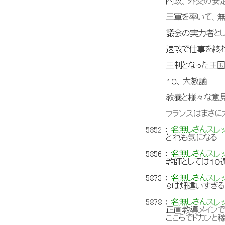
内政、外交の安
王軍を率いて、
議会の実力者と
速攻で仕事を終わ
王制となった王
１０、大教諭
教養と様々な意
フランスはまさ
5852
：
名無しさんスレ
どれも気になる
5856
：
名無しさんスレ
教師としては１０
5873
：
名無しさんスレ
８は畑違いすぎ
5878
：
名無しさんスレ
正直教導メイン
ここらでドカンと