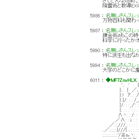
さてどんな効果だ
降霊術と教導EX
5986
：
名無しさんスレ
万物百科も関わ
5987
：
名無しさんスレ
錬金術Aもこの時
科学に行ったか
5990
：
名無しさんスレ
特に派生も出なか
5994
：
名無しさんスレ
大学のどこかに
6011
：
◆MF7ZnvHLX.
':.: ' 
}:.:
}:.! ｱ:
}:.}/: 
}/: : : :
{: : : :´: : 
∧ヽ: : /: : ／:
.／∧: : i: : :
／:.:.///,: : : :
..／:.:.:.:.{///{
:.:.:.:.:.:.:.:.