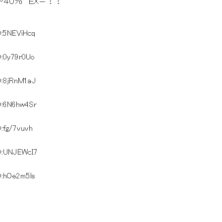
４０％ ＥＸ＝？？
D:5NEViHcq
D:0y79r0Uo
D:8jRnM1aJ
D:6N6hw4Sr
D:fg/7vuvh
D:UNJEWcI7
D:hOe2m5ls