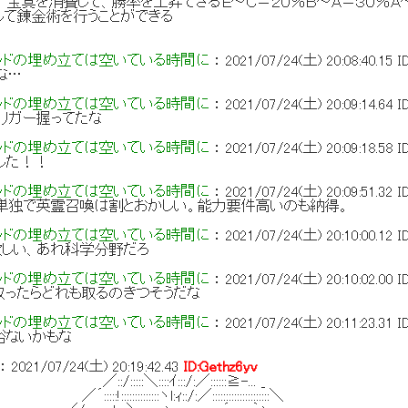
消費して、勝率を上昇できるＥ～Ｃ＝２０％Ｂ～Ａ＝３０％Ａ～
金術を行うことができる
ッドの埋め立ては空いている時間に
：
2021/07/24(土) 20:08:40.15
I
な…
ッドの埋め立ては空いている時間に
：
2021/07/24(土) 20:09:14.64
I
リガー握ってたな
ッドの埋め立ては空いている時間に
：
2021/07/24(土) 20:09:18.58
I
した！！
ッドの埋め立ては空いている時間に
：
2021/07/24(土) 20:09:51.32
I
単独で英霊召喚は割とおかしい。能力要件高いのも納得。
ッドの埋め立ては空いている時間に
：
2021/07/24(土) 20:10:00.12
I
欲しい、あれ科学分野だろ
ッドの埋め立ては空いている時間に
：
2021/07/24(土) 20:10:02.00
I
取ったらどれも取るのきつそうだな
ッドの埋め立ては空いている時間に
：
2021/07/24(土) 20:11:23.31
I
裕ないかもな
：
2021/07/24(土) 20:19:42.43
ID:Gethz6yv
＼::::ｲ:::/:／::::::≧-... _
::::::::ヽl:ｨ::/:／:::::::::::::::::::::＼