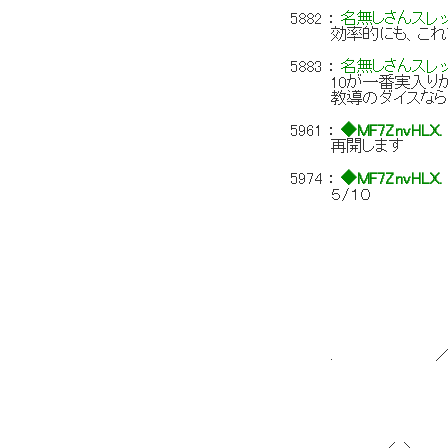
5882
：
名無しさんスレ
効率的にも、これ
5883
：
名無しさんスレ
10が一番実入り
教導のダイスなら
5961
：
◆MF7ZnvHLX.
再開します
5974
：
◆MF7ZnvHLX.
５/１０
／::/:::::
／´:::::!::::::
／/::::::::::l::::
/:::l::::::::::::l:
,イ／!:::::::::
／j=l::::
/::/::::l
／:::/／!::
／:::／l:::::::
. ／.イ |:::/:l:
|:::::::|::::
l/::/|::::::
,イヽ:!:::
ll ヽ,l:::
∧ ( ll::::