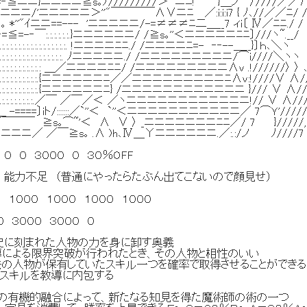
.:.:'/,ニニ≧=‐≦ニニ}ニニニニ≧s｡ﾉ/////////＞'~ニﾆ! }＿ノ 〉////／／7
:.:.:. '/,ニニニニニニ/'ニニニニニ＞''"￣￣￣￣∧∨ニﾆ ／:i:i:i7 { ﾉ
.:.:.∧＜＿_,.｡ *''"ｲニニ==--- 'ニニニニニ/-=≠≠≠ﾆ二＿__7 ィi〔 Ⅳ／ﾆﾆ./ /
:.:.:.:.:.:≧=‐ ‐=≦=-‐￣:.:.:.:.:.:.}ニニニニニニ/ /≧s｡''＜ニニニ
:.:.:.:.:.:.:.:.:.:.:.:.:.:.:.:.:.:.:.:.:.:.:.:.:. !ニニニニﾆﾆ./ /ニニニニﾆ=- ‐‐--＿__}〕ｈ､＼ヽ
:.:.:.:.:.:.:.:.:.:.:.:.:.:.:.:.:.:.:.:.:.:.:.:.:.:.:. ﾉニニニニニ.
.:.:.:.:.:.:.:.:.:.:.:.:.:.:.:.:.:.:.:.: ＿／ニニニニﾆﾆ/ /ニニニニニニニニニ∧v .!//////〉 〉 
:.:.:.:.:.:.:.:.:.:.:.:.:.:.:.:.:.:.:.:.:.:.{ニニニニニニﾆ／／
.:.:.:.:.:.:.:.:.:.:.:.:.:.:.:.:.:.:.:.{ニニニニニニﾆ} /ニニニニニニニニニニニニ }/// ∨ ∧/
:.:.:.:.:.:.:.:.:.:.:.:.:.:.:.:.:.:.:.:.:.／￣ ／￣／＜ ／ヽニニニニ
:.:.:.:.:.＿＿＿ -====〕iト/::::::／`''＜ `''＜ニニニニニニニニニニニ／ 7⌒Ｙ'/////
.:.＞''~ _,,.. ／￣￣￣ ≧s｡⌒~'＜ ∧ ∨ 〉 _ニニニニニニニﾆﾆ
 ィ(ニニニニ／ ／￣≧s｡ .∧ )h､Ⅳ＿Υニニニニニニ.／:.:/ノ ﾉ////7
０ ０ ３０００ ０ ３０％OFF
 能力不足 （普通にやったらたぶん出てこないので顔見せ）
１０００ １０００ １０００ １０００
 ３０００ ３０００ ０
史に刻まれた人物の力を身に卸す奥義
界突破が行われたとき、その人物と相性のいい
保有していたスキル一つを確率で取得させることができ
を教導に内包する
との有機的融合によって、新たなる知見を得た魔術師の術の一つ