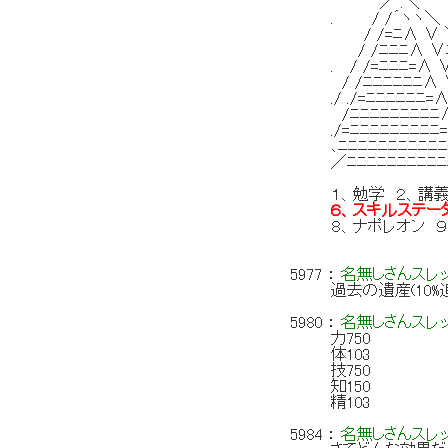
／ .＼ /::::
. / /´ヽヽ＼
/ /=ﾆ∧ ∨ ＼/ イ
/ /ﾆﾆﾆ∧ ∨ﾆﾆ＼ 
. / /=ﾆﾆﾆ=∧ ∨ﾆ
/ /ﾆﾆﾆﾆﾆﾆ∧ ∨ﾆ 
./ ./=ﾆﾆﾆﾆﾆﾆ=∧ ∨
/ﾆﾆﾆﾆﾆﾆﾆﾆﾆ∧ ∨ﾆﾆ
./=ﾆﾆﾆﾆﾆﾆﾆﾆﾆ=
､ﾆﾆﾆﾆﾆﾆﾆﾆﾆﾆﾆ=∧
／ﾆﾆﾆﾆﾆﾆﾆﾆﾆﾆ
１、勉学 ２、講
６、スキルステー
８、ナポレオン 
5977
：
名無しさんスレ
過去の遺産(10%
5980
：
名無しさんスレ
力750
体103
技750
知150
精103
5984
：
名無しさんスレ