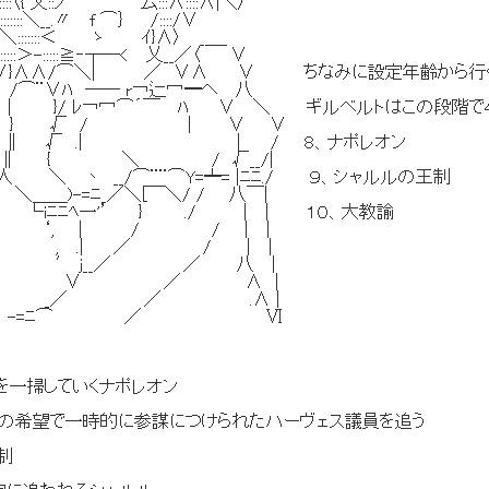
::::::〈{ 乂::ﾝ 厶:::∧::::∧|＼〉
::::＼__.〃 f ⌒｝ /::::/∨
:＼:::::::＜ ゝ ｲ}∧〉 _＿_
＞-:::::≧‐┬―< 乂__／〈 ∨
⌒＼| ／ ∨∧ ∨ ちなみに設定年齢から行く
 ―― r￢辷冖━ヘ 八
￢冖⌒´￣ ﾊ ∨ ＼ ギルベルトはこの段階で４０
 / | ∨ ∨
.| | / ８、ナポレオン
{ ＼ / √__/|
_/⌒¨¨⌒Y=┷= |ﾆﾆ./ ９、シャルルの王制
ﾆ_／＼[￣＼/ / 八￣|
一'’ } ./ | | １０、大教諭
| / / | |
| ／ / | |
__／ ／ 八 |
／ ∧ |
 ／ .∧ |
=ﾆ⌒ ／ Ⅵ
を一掃していくナポレオン
ての希望で一時的に参謀につけられたハーヴェス議員を追う
制