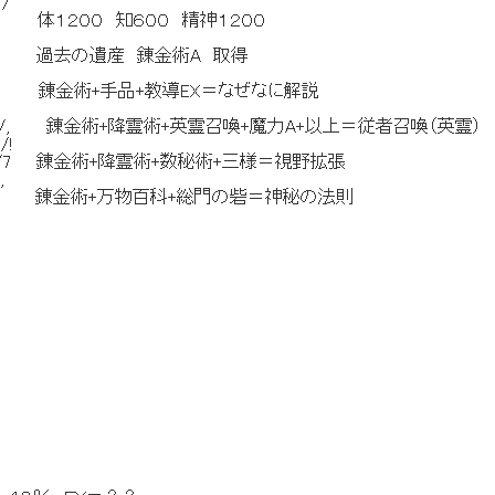
 /
､//／／ﾆ/ / 体１２００ 知６００ 精神１２００
ニニﾆﾆ〕///ヽ~.__/ 過去の遺産 錬金術A 取得
/ /ニニニニニニニニニ/⌒i////＼ヽヽ 錬金術+手品+教導EX＝なぜなに解説
､
ニニニニニニニニニﾆ∧v:!////∨ ∧//, 錬金術+降霊術+英霊召喚+魔力A+以上＝従者召喚（英霊）
//!
ニニニニニニニニ!// ∨ ∧///7 錬金術+降霊術+数秘術+三様＝視野拡張
,
／/ 7 }/////, 錬金術+万物百科+総門の砦＝神秘の法則
る