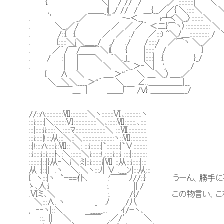
{. ＼| / // / ′ ,／_::::::::::|
, ＿＿ l| ,/ // / ＿{__／／{ ＼::
. ′ _／ ｀¨ ‐-＜__ r┴く＼_,〉::::::::＼
. ＼_,／/ ／ ／ ／｀ ＜二}⌒ヽ〉:::::::
. /::{ :{ ／ ／ ./ ／:::) ^＼ﾉ＿::::::::::::: /
. {:::::＼j＼＿__/ ,/ ./ /:::::/ ／⌒ヽ ＼_／
. ／´/￣/￣￣｀＼l{ { |:::::;′/ }
. / :| |￣￣＼ ｀＼.｣_ |:::::| :{ }_/
. | ｜ ＼ ＼_＞‐＼| ', /
{ ∧ ＼ ＿_＞''´ ＼ ＿＼_〉＿_,／
＼ ＼＼____＞''´ ＼ ∠..＿＿＿＿_|__
￣￣＿ | ＿＿｢￣ /V} ＿＿＿＿__/
//::ﾊ::::::::::::Ⅶ:::::::::::＼ヽ::::::::Ⅵ､::::::::::.ヽ
:::i::::::|＼::::::::Ⅵ:::::::::::::::＼､::::::Ⅶ:::::::.､::::
:::|:::::ii::::::＼:::::ﾏ::::::::::::::::::::＼ :::Ⅶ::::::::::::
:::i:::::|!:::从:::＼::＼:::::::::::::::::::::ヽ::Ⅶ:::::::::::
::|!::::ﾊ:::::i::Ⅶ:: ＼: :::i:::::::|`:::::::::|`∨:::::::::
::i:::::i::i:::::ﾄ､:＼:::::::＼i:::::::!,:::::i::::i ::::|::::::::::
::::::::|::|}从‐＼i＼:ﾐ|::i:::::::i|Ⅶ ::从:::i:::::|:::
从 :|::|| .ヽ ＼.＼ヽ:::ﾉ| ∨ .___ﾝ|:::从:::
{ ヽ:::|ヽ `ｰ==仆､ :'￣￣ ﾉ//::} うーん、
ゝ､人:i :. ∥/
.Ⅵミ､＼ :. /{/ この物言い、これ
＼:::∧. ヽ _ ﾉ /八
, ‐‐ヽ|::＼ _____... ｲ/ｰヽ､
::.. || ＼ ￣￣ .／/′ ＼