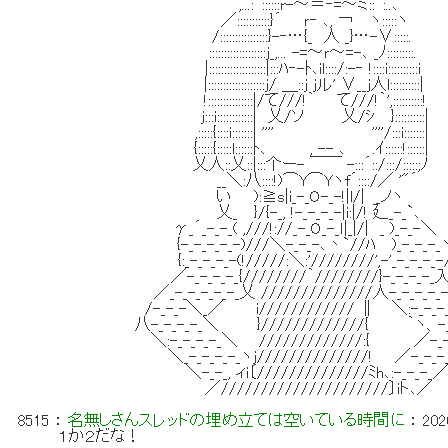
,...:´::::::r-～＝‐=～ミ::｀:..､
／:::::::::::}´ ｒ‐ ､, ￢ ヽ:::::ヽ
/::::::::::::::::}-‐…{_ 人 _}…-∨:::::.
:::::::::::::::::::j_,... -=～ｒ～=-､ _ﾉ:::::::::.
|:::::::::::::::::::|:::ﾊ‐-ﾄ､il::::/:-‐ !::::i::::::::::i
|:::::::::::::::::::j/ ＿::j jル' ∨__j人l::::::::::|
!:::::::::::::::|/て///!｀ て///!｀',::::::::::!
ｊ:::i::::::::::::| 乂/ソ 乂/ｼ }::::::::::|
,:::::{::::i:::::::| '''' ''''/:::i:::::::|
{:::::{:::::l::::::ﾄ､ , -- ､ .ｲ::::::!::::::|
乂人::乂::|:::个ー- ￣￣ -:::´::/:::/:::
__＼:八::::!)⌒Y⌒Yヽf´::::/／ '"´
い ):≧s|i_-_O-_-!|l/| _ノヽ 
乂_ }/{-_, !-_-_-_-|i:|/! 廴_-_`､
γ_´_-_-_( ,///!://_-_O_-_ｌ|_|/| _ )
{-_-_-_-_-)///＼-_-_-､丶`//ﾊ )_-_-_-_
{:_-_-_-_-(!/////:＼:'////////',-'_-
／-_-_-_-_{////////｀////////}-_-_-_-_
／_-_-_-_-_-_乂 //////////////人-_-_-_
/-_-_-＼_／ i//////////// ∥ ＼:-_-_-_
八-_-_-_-_＼ }/////////////{ ｀ヽ、-_-_
＼:-_-_-_-_＼ /////////////:{ ／-_-
＼_-_-_-_-_ヽj//////////////! ／-_-_-
＼-_-_, ィi〔//////////////ﾐh､:-_-_-_
／/////////////////////〕iト､／
8515
：
名無しさんスレッドの埋め立ては空いている時間に
：
202
１か２だな！