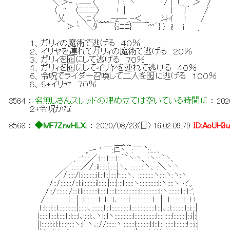
. ＼:＞- ､ﾆニ〈 ! {｀ヽ / | !,_ ＞´ /
. 〈 '' 〈ﾆﾆニ〉 ! :| } }´ /
乂 ,＼ﾆ〈､,_,,,..-z--,,-＜ ,_ 斗ｲ ! /
＞丶 ＼ﾀ￣￣{:iﾆﾆ}￣￣''''´} } i! i ,
１、ガリィの魔術で逃げる ４０％
２、イリヤを連れてガリィの魔術で逃げる ２０％
３、ガリィを囮にして逃げる ７０％
４、ガリィを囮にしてイリヤを連れて逃げる ４０％
５、令呪でライダー召喚して二人を囮に逃げる １００％
６、５+イリヤ ７０％
8564
：
名無しさんスレッドの埋め立ては空いている時間に
：
202
２+令呪かな
8568
：
◆MF7ZnvHLX.
：
2020/08/23(日) 16:02:09.79
ID:AoUH3
＿,,.,_
,.-‐ ' ￣:lﾆヽ、:￣ `::....､
,..::'::::／:l::::l:::::l::｀`ヽ:ヽ、:ヽ::::`ヽ、
／::::::／/::il:::l:|:::::|ヽ、:::::::::ヽ、:＼ヽ:ヽ
／/:::::/l:i::::::::il:::l::|::::ﾄ::::ヽ、::::::::::ヽ::::ヽ:ヽ:ヽ
/::/:::::::/::l:i::::::::il::::::|::::|:::l::::::ヽ::::::::::::l:ヽ::::ヽヽ:'.,
./::/::::::::/:::l:li:::::::::l:::::l::::l::::::l::::::::l::::::::::::l:ヽ::::::::l:::l::',
/:::::::::::::::|::::|:::l:::::::::l:::l::::l､:::::::l:::::::::::::::l::::|､:l:::::::::l:::l::l
.l::l:::l:::l::::::l:::::|:::::l､::::::::l:::l::::::::::::l:::::::::::::::l:::|､::l:::::::::l::i:::|
l::::::l::::l:::::l::l::::l､::::l:､ヽl::lヽ::::::::::::l::::::::::::::l:::|:::::l::::::::|::i|:|
|l:::::l:i:l:l::::ﾄ:::ヽ:l`ヽ､://::::::ヽ::::::::l:::::::::l:l::l::|::::::l::::::::!:::i:|