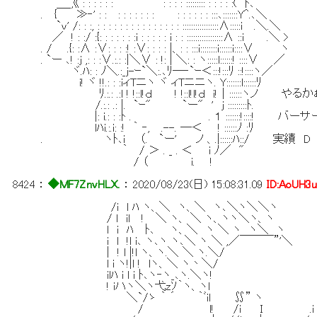
＿_,《 : : : : : : : : : : ::::::::: : : : : :( ﾄ､
. { ≫‐' : : : : : : : : : : : : : : : :::､:::::::Y^.､＼
`v' /: : :, : : : : : : : : : : : : : : : :::::::::::::::::∧:::::i .＼.＼
／ ! : :/ :{: : : : : : :i : : : : : i : : :::::::::::::::::∧ ::i .＼ >
. / .{: :∧ :∨: : : :! :∨: : : : |、: : :::i::::::::i::::::i::::∨ ヽ
. `ー ､! :j ,: : :∨.:.: :|＼∨ : !: | ＼: : ヽ:::::l::::::! ::::∨ ／
ヾ.ﾊ: : ﾉ＼.:_j-ｰ`＼:.､ﾘ─‐`ｰ＜:::!:::ﾘ ::!::::ヽ／
i! ヾ !!.: : :iィTニヽ ヾ ィTニニヽ. Y:::::::l::::::ﾘ
ﾘ.:.: .:l ! !::l!ｄ ! !::l!l!ｄ i!｜::::::ヽノ やるか
/.:.: .: |. `ｰ" `ー" ' j :::::::::ﾄ.
|: i.: : :ﾄ . . １ :::::::!::::! 
lﾊi.:.i: :! ｀ ‐, .--. ─＜ ! ::::::ﾉ :ﾘ
. ヽﾄ､i （. `ー' ノ 、.|::::::ﾊ::/ 実
｀ / ＞ . _ . ＜ i ﾉ／ "
/ （ i. !
8424
：
◆MF7ZnvHLX.
：
2020/08/23(日) 15:08:31.09
ID:AoUH3
/i l ﾊ ヽ、＼ ヽ、＼ ヽ､＼ヽ＼＼ヽ
/ l il ! ＼ ヽ、 ＼ ヽ、ヽヽ＼ヽ、ヽ
l i ﾊ ﾄ､ ヽ、＼ ヽ ＼ ヽ ヽ＼ ヽ
i l !l i､ ヽ､ヽ ヽ､＼ ヽ ＼ ,／￣￣￣”'＼
| ! l |!l ヽ、ヽ.＼ ＼ ヽ.＼/
l i ヽ!|l ! lヽ、＼ ヽ丶＼/
ilﾊ i l i ﾄ､ヽ‐ヽ_､ヽ.＼ヽ!
! iハヽ＼ヽ弋zｿ｀ヽ、ヽl
＼`/ゝ ｀ ´ ｀ﾞil ∬” ヽ
/ l! /i I .i