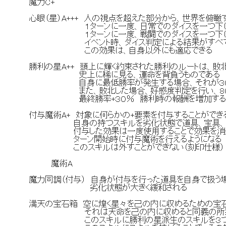
魔力C+
心眼（星）A+++ 人の視点を超えた部分から、世界を俯瞰
１ターンに一度、日常でのダイスを一つ下にず
１ターンに一度、戦闘でのダイスを一つ下にず
イベント時、ダイス判定による結果がすべて
この効果は、自身以外にも適応できる
勝利の星A++ 頭上に輝く約束された勝利のルートは、敗
史上に稀に見る、運命を背負うものである
自身に最低勝率が発生する場合、それが３０
また、敗北した場合、好感度判定を行い、８０
最終勝率+３０％ 勝利時の報酬を増加す
付与魔術A+ 対象に何らかの+要素を付与することがで
自身の持つスキルを劣化状態で道具、宝具、サーヴ
付与した効果は一度使用することで効果を消
ターン開始時に付与魔術を行えるようになる
このスキルは外すことができない（刻印仕様）
魔術A
魔力同調（付与） 自身が付与を行った道具を自身で扱う
劣化状態が大きく緩和される
満天の宝石箱 空に煌く星々を己の内に収めるための宝
それは天命を己の内に収めると同義の所
このスキルに勝利の星派生のスキルを３つま