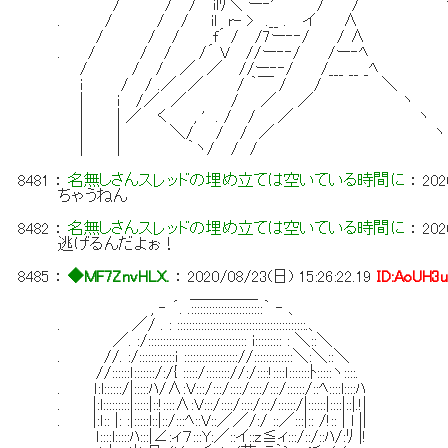
/ / / ilﾘ＼ ー‐' / / '
. / / / il r- > .__ . イ ∧ 
/ / / f´ / /7ー‐‐/ / ∧ 
. / / / /´ V //ー‐‐/ /ー‐ﾍ 
/ / / ／ ／ //ー‐‐/ /___ __ _ﾍ
i / / .／ ／ / ｀￣ / / ＼
| i /／ ／ / ／ ／ ヽ
| | ／ く , ' . / / ／ ヽ
| | ＼/ / / ／ ヽ
| | ｀ヽ/ / / '
8481
：
名無しさんスレッドの埋め立ては空いている時間に
：
202
ちゃうねん
8482
：
名無しさんスレッドの埋め立ては空いている時間に
：
202
逃げるんだよぉ！
8485
：
◆MF7ZnvHLX.
：
2020/08/23(日) 15:26:22.19
ID:AoUH3
＿＿＿＿_
, ‐ ´. .::::::::::::::::::::::::｀ ‐ 、
. ／/ . : :::::::::::::::::::::::::::::::::::::::::::.、
／. :/::::::::::::::::::::::::::::::::: i::::::::: : ＼::＼
. //. :/::::::::::::ｉ :::::::::::::::::://:::::::::::::＼:＼::＼
//::::::ｌ:::::::/:/{ :::::/:::::::://:/::::!::::ｌ:::::::ﾄ:::::ヽ::::.
. ｌ:l::::::/|:::::ﾊ/∧:V:::/:::/::::/::::/:::/::::::/::ﾍ::::l::::ﾊ
. |:l:::::::::|:::::|::!::::∧:V:::/::::/::::/:::/::::::/|::::::|::::|::|.!|
. |:ｌ:: |: :|:::::l::|::/:::ﾍ::V::／／/:/ ::／:::|:: /!:: | l ||
ｌ::::l:::::ﾊ:::|∠:ィ７:::Y:／::イ::z≦ィ:::/::/::ﾊ/:ﾘ |!