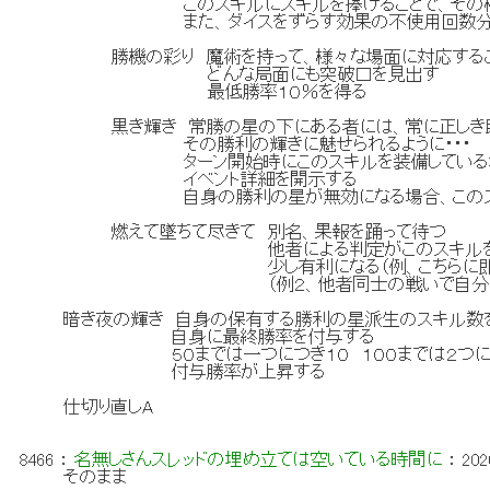
このスキルにスキルを捧げることで、その枠を
また、ダイスをずらす効果の不使用回数分、タ
勝機の彩り 魔術を持って、様々な場面に対応する
どんな局面にも突破口を見出す
最低勝率１０％を得る
黒き輝き 常勝の星の下にある者には、常に正しき助
その勝利の輝きに魅せられるように・・・
ターン開始時にこのスキルを装備している場合
イベント詳細を開示する
自身の勝利の星が無効になる場合、このスキルを
燃えて墜ちて尽きて 別名、果報を踊って待つ
他者による判定がこのスキルを持っ
少し有利になる（例、こちらに即死を与える
（例２、他者同士の戦いで自分に有利な
暗き夜の輝き 自身の保有する勝利の星派生のスキル数
自身に最終勝率を付与する
５０までは一つにつき１０ １００までは２つにつき
付与勝率が上昇する
仕切り直しA
8466
：
名無しさんスレッドの埋め立ては空いている時間に
：
202
そのまま