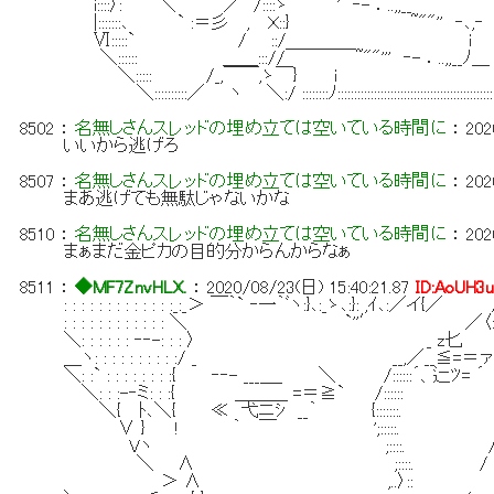
i::::〉: ＼ ／ /::::ゝ ' ‐- ．..,,__
|:::::::､ ` :＝彡 , Ｘ::} ~""'' ‐､,‐
Ⅵ:::::` / ::/ i
＼:::::: ＿＿::://￣￣￣￣~""''' ‐- ．..,,__ﾉ＿
＼::::: /_,￣￣,ゝ￣} i
＼::::::::::／ ヽ ＼:/ ::::::::ﾉ:::::::::::::::::::::::::::::::::::::::::::::::
8502
：
名無しさんスレッドの埋め立ては空いている時間に
：
202
いいから逃げろ
8507
：
名無しさんスレッドの埋め立ては空いている時間に
：
202
まあ逃げても無駄じゃないかな
8510
：
名無しさんスレッドの埋め立ては空いている時間に
：
202
まぁまだ金ピカの目的分からんからなぁ
8511
：
◆MF7ZnvHLX.
：
2020/08/23(日) 15:40:21.87
ID:AoUH3
: : : : : : : : : : : : :_:_＞ ￣｀` ‐一｀ﾞヽ:}､:_ゝ､:}: ,ｲ､:／イ{／ /: :
: : : : : : : : : : : : ＼ `''′ ／〈: 彡: 
＼: : : : : : ‐‐-: : : 〉 _ z匕 ヽ: :_
＿ヽ: : : : : : : : : :/ _ __,／__≦=＝ァ }
＼: :` : : : : : : : :{ ‐‐- ___＿_ ＼ /::::::´、辷ﾂ= ´
＼: : :-‐ミ: : :{ ＿＿＿ =＝≧` /:::::: 
＼{ ﾄ､＼{ ≪ 弋ニｼ __｀ {:::::::. ! 
∨ } ! ｀ ￣ ';:::::. o
Vヽ ;::::. /
＼ ∧ ;::::. / .| | 
＞ ∧ ,..〉:: |＿| ／