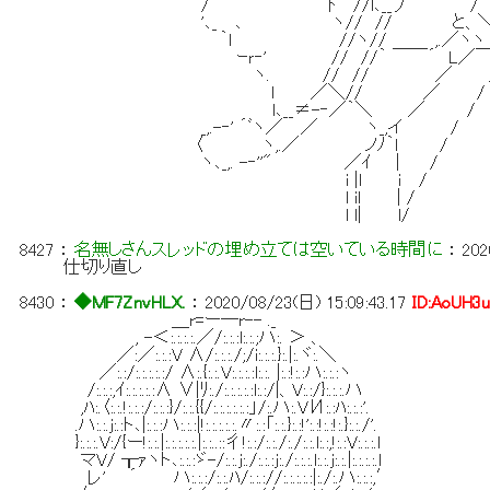
/ ﾄ //l､__丿 /
'､_ ､ ヽ// // と、
｀l //ヽ// ,.／ヽヽ
ｰｒ‐' // //｀ ￣￣´ L／￣￣
ヽ. // // ／ 
l ／＼// ／ /
l､__≠-‐／｀＼ ／ /
_,.-‐' ´ﾞヽ／ ／ ヽ_,イ /
〈 ヽ,.／ ノﾉ｀l /
ヽ､_,. -‐''" ／ｲ | /
i |l i /
l il | /
l l| l/
8427
：
名無しさんスレッドの埋め立ては空いている時間に
：
202
仕切り直し
8430
：
◆MF7ZnvHLX.
：
2020/08/23(日) 15:09:43.17
ID:AoUH3
＿r=ー―r-- ._
, -＜:.:.:.:.／/:.:.:l:.:.;ハ:. ＞ 、
／:／:.:.:V ∧/:.:.:./;/i:.:.:.}:.|:.ヾ:.＼
／:.:/:.:.:.:.:/ ∧:.{:.:.V:.:.:.:l:.:. |:.:!:.:ハ:.:.:ヽ
/:.:.:,ｲ:.:.:.:.:∧ ∨|ﾘ:./:.:.:.:.:l:.:/|、V:.:/}:.:.:.ハ
,ﾊ:.〈:.:.!:.:.:/:.:.:}/:.:.{{/:.:.:.:.:.:」/:.ハ:.VИ:.:ﾊ:.:.:'.
.ハ:.:.j:.:ト､|:.:.:ハ:.:.:|!:.:.:.:.:.〃:.:「:.:.}:.:!':.:!:.:!:.}:.:./'.
}:.:.:.V:/{ー!:.:.|:.:.:.:.:.|:.:..::彳!:.:/:.:./:./:.:.l:.:,!:.:V:.:.:.l
マV/ ┰ｧヽト､:.:.:ゞ-/:.:.j:./:.:.:j:./:.:.:.l:.:.j:.:.|:.:.:.:.l
レ' ´ ハ:.:.:/:.:.ﾊ/:.:.://:.:.:.:.:|:./:.ハ:.:.:,′