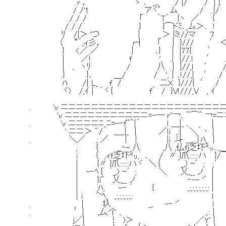
.r ， ゝ ､ _,、 ./ |/ / | |.
/ /'1 アヾ’ ム / .|/ 
./ / / 「 ｀T´ {ヽ ／ {
/ / / .} }⌒ドﾐ､_ム＞､ ! 
ﾘ /|＞ 'つ | ＞ |ﾐ!//マ ７
〈 “´,ィ彡， r┤ 「 | }/// .′ 
} <／ ／ | ､} | |77{ 
| ／! f ', .| |//.l ′
| 、 ヽﾘ / 八 .| |//,l ′
.} }､ ＿/ / ',｜､!//,| .
ﾊ ./| L_ f / 二Ｘ }///| ′ .
ヾ) /,ｲ | ｀ヾ｛ f´ / }V!///,V , ｲ
. 'v ニニニニニニニニニニニニニニニニニニニニニニ
'v ニニニニニニニニニニニ=-― r''￢、¨⌒^ ￢=
. 'v ニニニニﾆ_ﾆ=-‐f¨＾|´ ｌ ＿|_ 、 ｜ 
' ニニ＞ "/ ＿_|_ | ／ｌｉ ,:| ＼｀丶 |
. ＼／ ; ／ | | |ｉ .斗 __,,..｝ﾊ, 
; { __‐- 八 ,八 ,仏fj乏圷㍉､.,__＿,
ｉ ｛ ,ィｆ乏圷㍉, ､ / 〃 }爪::::::ハ }/
| {〃 }爪::::::ハヾ ＼｛ ´_,) ｰ′; 
| -‐ﾍ｛ ´_,) ｰ′; ＼ 乂,__ ノ 
| }i^ 乂,__ ノ ‐-- '′| 
| ;ﾊ, -‐ ´ { .,:,:,:,:,:,:,:
｜i ^'ﾍ, .,:,:,:,:,:,: ｌ 
. , ｜ 圦 _,. -‐ '′ l |:
. ′| ,厶:个 、 ,.: | l
j／| ！ )＞ , ／Ｙ' | l