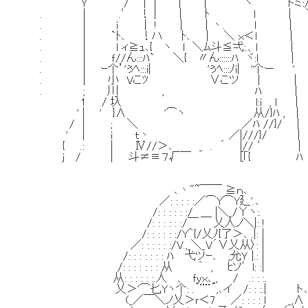
Ｙ´ / | | | | ヽ `トミ:///
. | .′ ！ | | ﾄ l | ＼
. | i | ! ｜ | 丶. l |
. | `ﾄ､ ！ハ ﾄ､ | ＼ ｘ＜l |
. | l ィ≧ｭ､{ ヽ l ＼ﾑ斗≦弌:.、l |
. | ｆ//ん:::ﾊ` ＼{ 〃ん::::::ﾊ ヾ:l 
. | ｰ个’'ぅﾍ:::i| 'ぅﾍ:::ﾉi| '个
. | 小 Vこﾂ ∨こツ | |
. ; 川 , ﾊ | l ７騎
1 / 圦 l:i , l |
' | ' }∧ '⌒ヽ 从/}ﾊ , | 
/ | ; ＼ ／ﾊ //}/ |
' | i ｔ丶 ／|///}/ |
{ .: | Ⅳ//＞､ _ . ´ |// ′ |
j / | 斗≠≡７√￣ [｢{ 
､丶"~￣￣ ≧ｎ､
／: : : : :／⌒Y⌒Y廴'.､
/: : : : : :/ ＿ |＼_/Υヽ:.
/: : : : : :/￣ 乂人ノ＼|: !
/: : : : : :/Y＾{/乂ﾉ{了＞､ .|: |
／: : : : : :/V.,_＼_V´∨乂从〉: |
/: : : : : : : ﾊ 弋ツｰ､ ,允Ｙ |.: |
/: : : : : : : 从 ｀ , ﾋソﾞ l: :|
从: : : : : :.人 、 ｆｙｘ､_, / .: : :.
乂＞'⌒匕Yヽ个: .｀¨¨´,､イ /: : :.| ト
(_／￣＼ノ乂＞ｒ＜7 ／: : : : l _,Λ '