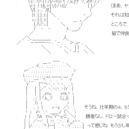
. ｌ::|:::::小:Π:/l/-=彡１ /艾ｧﾃ｀ｼ_:ｨｆﾁ::/:/
V::ｌ: :!::l:|い小/|:ハl:|/ ｀´ ｛ }ノ´ 
Ⅵ: ｌ:::::｀爪| 〈
}:!: |::|:::l::| ＼ ‐ _ノ それは知
ぃ::|::|:::l::| 丶 __, ，／
|:∧l＼:{ ＼ / ところで、こういう
ｌ′丶 ヽ ト､＿,ノ
／ ,′ 皆で仲良く優勝なんて
. ／＼.＿＿＿＿ 人_
／ ｀－――‐‐- ､｀ ‐ 、 ＞､ｘ‐ ､
＼ ｀ヽ ヽ、 | | ＼
＼ ＼ ` ┘! ＼ ＼
_,. --- 、
,. イ; ;￣; ; ; : : : : : :＼
r‐'´; ; ; ; ; ; ; ; ; : : : : : : : : : :>
i; ; ; ; ; ; ; ; ; ; ; ; ＿＿_: : : : /
i ; ; _;:-‐ ' ﾍ￣、 、ヽ￣ Y
Y´ |'ﾞ'ﾞ'ﾍヽ,ヽ ヽヽ、 , 'i
| | |／ﾞ ヽ,ヽiヽ,ヽiY |
| | | ,ｨ=v、 r=k.ゝ i
i ; i |ヾ,k__ｿ {.j_」| |
| ;（i i , i |
| ; i | r ‐z ／i ', そうね、壮年期の４
! i iﾊ ',ヽ .,_＿,.ｨ' 〈＼ i
. l | ﾘA Y=x^Yヘz⊂_ ＼! 勝者なし、ドロー
| i ／‐-', | ヽ! ',ヽ: : K__rゝ‐ 、
| |/: : : : : ﾍ }‐-| ヽ: :Y´; ; ; ; ;| っ