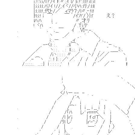
ｉ:.!:'ｉ:ｉ/l::!'/ｲ l!:〃:,ｲ l/ lｉ::!'::l:l:!:ｉl::ｉl
|:ｉ:ｉ:l:l:.ﾊｿｲ !//,:ｲヾ//小ﾊ::ｌﾘ:/:l:ll
|:l:.l:l:!,:代ト/／ ィﾏﾗ７:/l〃,‐:!l:!
|!l:ｉ:! ｉ ￣' ￣ ´/ｲｿ!'/ 〉}:l' え？
lﾊ:ﾊ ｉ 〃_才:ﾘ
! ヾﾊ _｀ ´ / .T:ｉ:ﾘ'
. ｀ ､ ､__￣ ｲ .Ⅵｰ,-､
. ヽ ／ . ' ＼
ｉ: .ー ´ ,.ィ ´ 冫､_
, -‐くl: : . .:lｉ⌒ヽ / ｀ｰ ､_
／ ヽ: : . . : ll.:.:. ｉゝ.._ / , ´ _＿_ﾐ:､
／ /ｉヽ: : : : 〃 ／ ヽ/ /／／ ヽ
／.- ⌒ヽ ,': :! }: : ／' ／. / / /´／ __ l
/.:.:.:.:... ...:.:} l : : : : ,' ! / l /' ´ ／ l!
i ｀丶.
', ヽ、
〉 
くハー -- - . 
／ /｀ﾍ ｀ . 
/ / i i ｀ . /
. / /⌒｀ | i __ i __ i } ＼ /
/ /「ﾊ レ' r===く i. i ＼_〉
. / /ｌ |r'j | f c!T＼ | ヽ
/ /ﾘｌ し' |r'-'':ﾉ / ﾄ. ',
. / / | . ー‐' / ! .〉 ',
, ' , ' i ﾄ、 / ﾚ' ', バ