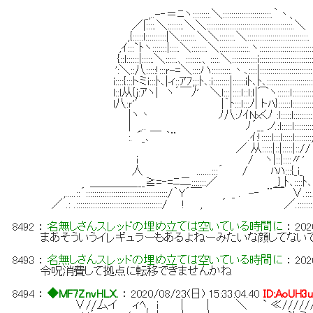
_,..-‐＝ﾆヽ::::::::.＼:::::::::::::::::::::::.｀丶、
／|::::.＼:::::::.＼＼:::::::::::::::::::::::::::::::::::::::::.＼
,{:::::l::::::::::|＼:::::::.＼＼:::::::.＼:::::::::::::::::::::::::::::.
,ｲ:::`ﾄヽ:::::::|::::.＼:::::::.＼::::::::::::::.ヽ::::::::::::::::::::::::::
{::l::::::|:::::.＼:::::.、:::::::.、::::.＼::::::::::::i::::::::::::::::::::::::::
':＼::八:::::!:::ｒ-=＼::::ハ:::::::::.丶､::::|:::::::::::::::::::::::::::
i::::{:::トミi:::ﾄ､|ィ::ｱﾌ;;:ﾄ､:i::::::::|::::::iﾄ､ﾄ､:::::::::::::::::::::::
l::l从{ｊ:ｱヽ| ヽ´￣ﾉ' ＼l:::|::::ｌ::l:ｌ|⌒ヽ::::::ｌ:::::::::::
l八:ｒ'′ |｀ﾄ:::l:::ﾉ| トﾊ}::::::l::::::
|ヽ丶 ﾉ八:ﾉｲNxくﾉ :l:::::l::::::::::::
| _.. ＿ ﾉ´__ ノ.:l:::::ｌ:::::
:. ´_､ ｀¨ .ｲ:!:::::l:::l:::::l::::::::
／ 从:::::|::|:::::|::// 
i / ヽ|::|::::〃'
人 .......:::´ / ﾊﾊ:::{_i
＿＿＿＿___≧=‐=ﾆ二:::::::／ _}_ﾄ､::::ﾄ､
,.....::´:::::::::::::::::::::::::::::::::::::::/｀Y´￣ _ . -‐ ¨￣ ∨.:
／ .: .:::::::::::::::::::::::::::::::::::::::::/ ! , ´ ／.:::::::::::
8492
：
名無しさんスレッドの埋め立ては空いている時間に
：
202
まあそういうイレギュラーもあるよねーみたいな顔してない
8493
：
名無しさんスレッドの埋め立ては空いている時間に
：
202
令呪消費して拠点に転移できませんかね
8494
：
◆MF7ZnvHLX.
：
2020/08/23(日) 15:33:04.40
ID:AoUH3
∨//厶イ ィﾍ, i | | ＼ ` ≪///////