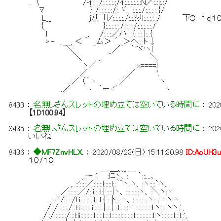
. 〈 /イ:.:./:.:.:.:.;/ｲ:.:.:.:.:.:N／:.:l:.:/
ﾏ }:./:.:.:.:.:/:. ゞ、:.:.:./:.:.:.:.:}/
L__ j/厂「ﾚ':.:.:.:./:.:.:りl:.:.:.:.:/ 下３ １ｄ１
{ }:.:.:.:.:./|:.:.:/:.:.:.:.:./
｀l _, /:.:.:／ハ:.:.{:.:.:.|:..{
ゝ- ..＿, ＜ _ム＞ ´ _＞へ:.:ト↓
＼ ／ ｀^ゞ'ヽ{
＼ , ´ ＼
ヽ／ x====}
／ .／ '.
／ （｀丶 ／ ヽ
.／ ヽ ｀ー-'´ ヽ
8433
：
名無しさんスレッドの埋め立ては空いている時間に
：
202
【1D100:94】
8435
：
名無しさんスレッドの埋め立ては空いている時間に
：
202
いいね
8436
：
◆MF7ZnvHLX.
：
2020/08/23(日) 15:11:30.98
ID:AoUH3
１０/１０
＿,,.,_
,.-‐ ' ￣:lﾆヽ、:￣ `::....､
,..::'::::／:l::::l:::::l::｀`ヽ:ヽ、:ヽ::::`ヽ、
／::::::／/::il:::l:|:::::|ヽ、:::::::::ヽ、:＼ヽ:ヽ
／/:::::/l:i::::::::il:::l::|::::ﾄ::::ヽ、::::::::::ヽ::::ヽ:ヽ:ヽ
/::/:::::::/::l:i::::::::il::::::|::::|:::l::::::ヽ::::::::::::l:ヽ::::ヽヽ:'.,
./::/::::::::/:::l:li:::::::::l:::::l::::l::::::l::::::::l::::::::::::l:ヽ::::::::l:::l::',