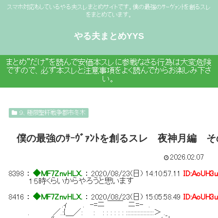
スマホ対応もしているやる夫スレまとめサイトです。僕の最強のｻｰｳﾞｧﾝﾄを創るスレ
をまとめています。
やる夫まとめYYS
まとめ”だけ”を読んで安価本スレに参戦なさる行為は大変危険
ですので、必ず本スレと注意事項をよく読んでからお楽しみ下さ
い。
９、極限聖杯戦争都市冬木
僕の最強のｻｰｳﾞｧﾝﾄを創るスレ 夜神月編 
2026.02.07
8398
：
◆MF7ZnvHLX.
：
2020/08/23(日) 14:10:57.11
ID:AoUH3
１５時くらいからやろうと思います
8416
：
◆MF7ZnvHLX.
：
2020/08/23(日) 15:05:58.49
ID:AoUH3
.ｨ . -=ニ ￣￣ ニ=- .
. ／.:{＿／: : : : : : : : :::::::::::::::::::＞ ._