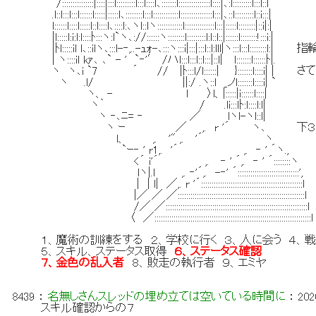
/:::::::::::::::|::::|:::l:::::::::l:::l::::l､:::::::l:::::::::::::::l::::|､:l:::::::::l:::l::l
.l::l:::l:::l::::::l:::::|:::::l､::::::::l:::l::::::::::::l:::::::::::::::l:::|､::l:::::::::l::i:::|
l::::::l::::l:::::l::l::::l､::::l:､ヽl::lヽ::::::::::::l::::::::::::::l:::|:::::l::::::::|::i|:|
|l:::::l:i:l:l::::ﾄ:::ヽ:l`ヽ､://::::::ヽ::::::::l:::::::::l:l::l::|::::::l::::::::!:::i:|
|ﾄl:::::il l､::ilヽ､:::l-‐,..-ｭｫ-､:::ヽ:::i|:::|:::l::l:lll|ヽ:::l:::l::::::::l:|
| ヽ::::il kｧ､ ､` - ' `‐'′ /ハl:::l:::l::l:::|::l| l:::::::l::::::ﾄ|.
ヽ ヽ､i `7 ´ // |ﾄ:::l/l::::::| }:::::::l::::i
ヽ .l/ ||:/ .ヽ::l _ノl:::::::l::::i| `
ヽ、 - l 〉l、|:::::|i::::::l::::|
ヽ｀ / .li:::lﾄ:l::::l:l|
ヽ ‐､ﾆ= ‐ ／ lヽl-ヽl::l|
ヽ ｰ ／ ,. r '´ ヽ､ 下
l、 ,. '" ,. '´ ヽ
`ｰ‐ ' r1,. '´ ,. ‐ ' ´ヽ.,
<´ i'´ ,. ‐ ' ´,. ‐ ' ´::::::::ヽ
lヽ|.l ,. ‐'´,. -‐' ´:::::::::::::::::::::::::::::',
| | l| ／,. r '´::::::::::::::::::::::::::::::::::::::::::::::::l
|／ ／ ／::::::::::::::::::::::::::::::::::::::::::::::::::::::::::::l
/／ ／:::::::::::::::::::::::::::::::::::::::::::::::::::::::::::::::::::l
〈 ／::::::::::::::::::::::::::::::::::::::::::::::::::::::::::::::::::::::::::l
１、魔術の訓練をする ２、学校に行く ３、人に会う ４、
５、スキル、ステータス取得
６、ステータス確認
７、金色の乱入者
８、敗走の執行者 ９、エミヤ
8439
：
名無しさんスレッドの埋め立ては空いている時間に
：
202
スキル確認からの７