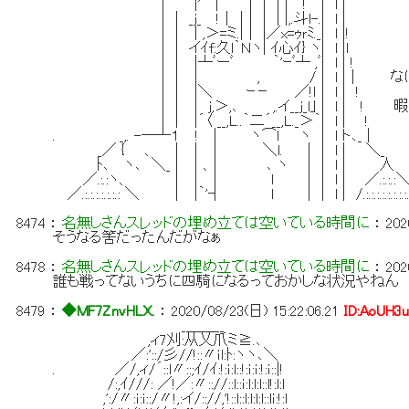
| |'"´| | ｜ | | ! | l |
| ｜ _j_ !｜｜| ｜ | |,.斗l-.| l |
| ｜ | ,＞=ミ.|｜ |／x=ｩｒﾐ._| l |!
| ｜ イｲf:久l｀Ｎヽ| ｲ心ｲ} ヽ| l |l
| ｜ |┴ﾞーﾞ ｀'ｰﾞ┴ ,ﾞ| l | !
| ｜ | , / | l |｜ なに？４
| ｜ |＼ ｰ－ ／!ｌ | l | !
| ｜ | j,＞,､ ,.イ__j_l｣ | l | ! 
| ｜ |´〈 __,L..｀二´__,L._＞｀| l | !
. _,. -―┴１ ! | ヽ⌒ｌ ヽ | l ト､_ |
_／ { 、 ｜ | ｜ ＼l. | | l | ＼_
ﾄ､ ヽ､ ＼_ | ｜、| ､ ヽ | | l | 人
／.:.:ヽ、 ｜ | ｜ l | | l | ／.:.:.:
／.:.:.:.:.:.:.: ＼ ｜ |｀'┤ l | | l | /.:.:.:.:.:.:.:.:
8474
：
名無しさんスレッドの埋め立ては空いている時間に
：
202
そうなる筈だったんだがなぁ
8478
：
名無しさんスレッドの埋め立ては空いている時間に
：
202
誰も戦ってないうちに四騎になるっておかしな状況やねん
8479
：
◆MF7ZnvHLX.
：
2020/08/23(日) 15:22:06.21
ID:AoUH3
_＿＿__
,ィ7刈:从乂爪ミ≧.､
／:'::/彡//!::〃ｉl:ﾄ:ヽヽ､＼
. ／/,ィ/´::l〃::;ｲ/ｲ:!:ｉ:l::!:ｉ:ｉ:!:ｉ::|!
/:,ｲ///: ／!／:〃:://::l::ｉ:l:l:l::l!:l:l
,':/〃:ｉ:ｉ::/〃!,:イ/:://,'!::l::l:l:l:l::lｉ:!:l