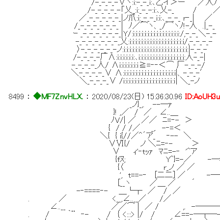
/-_-_-_-∨ヽ:i:-_-_i:､乙イ＞ー ′ ／人ﾉ 
/-_-_-_-_-「乂_:i:_-_-:i:､乂-_
／_-_-_-_-_-_|ノ爪:i:_-_-_i:i:､_-_-_ r‐_| ／
/_-_-_-_-_-_-_ | ﾉ／⌒ヽ、_/⌒ヽﾉ!-
ｰ _-_-_-_-_-_-_|Y/:i:i:i:i:i:i:i:i:i:i:i:i:i:i:i:i:/,-_-_＼-_-
-_-_-_-_-_-_-_乂:i:i:i:i:i:i:i:i:i:i:i:i:i:i:i:i:i
〉-_-_-_-_-_-ノ:i:i:i:i:i:i:i:i:i:i:i:i:i:i:i:i:i:i:i:i:i:i:|-_-_-
/-_-_-_-厂Λ:i:i:i:i:i:i:､i:i:i:i:i:i:i:i:i:i:i:i:i:i:i:i:人-_-|
-_-_-_-_人/ Λi:i:i:i:i:i:ｉ≧=‐‐＜⌒ 厂-_-_-/
＼-_-_-_-_∨ Λ:i:i:i:i:i:i:i:i:i:i:i:i:i:i:i:i:i:i|、-_-_-′
＼_-_-_-_∨ /i:i:i:i:i:i:i:i:i:i:i:i:i:i:i:i:ｉ:ｉ| ＼_-ノ
8499
：
◆MF7ZnvHLX.
：
2020/08/23(日) 15:36:30.96
ID:AoUH3
_ノ}_,. --─ｧ
}! ,／ / ／ ∠..＿
ﾉV/| ／ ／／ ﾆ=‐- ＞
{ / / /／ _,. -‐=＜
＼{ { i{//／^´ア_ ‐-- ＼
∨Ⅵ{/ ノ ＼ﾆ=‐- ＞
∨ ｨ'‐tｯｧ ﾏﾆ=-‐ '^ア
{fﾇ; Y^}=-／ -─===
{〈 r_ノ ／ 
', t==-‐ [二二] ／ -─
[__ヽ ／＿ ／ ´
-‐====‐- ＿└┬ ／ /
. ／ <__,∠..__／
∠..__ ／／⌒ | ／ / ,. -
. / ｀¨ ‐- / ｛ <:::> |/ / ∠=