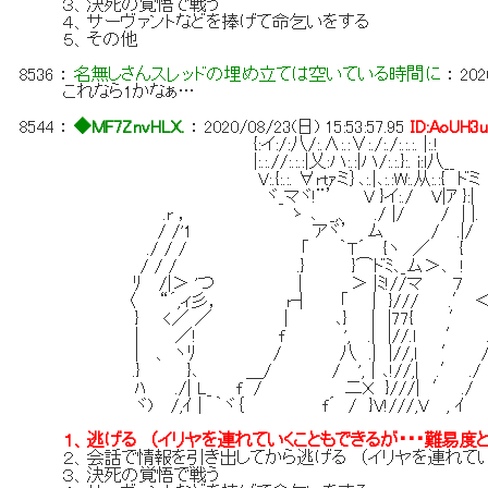
３、決死の覚悟で戦う
４、サーヴァントなどを捧げて命乞いをする
５、その他
8536
：
名無しさんスレッドの埋め立ては空いている時間に
：
202
これなら1かなぁ…
8544
：
◆MF7ZnvHLX.
：
2020/08/23(日) 15:53:57.95
ID:AoUH3
{:イ:/:八/:.∧:.:∨:./:./:.:.:. |:.!
|:.:.//:.:.:|乂:ハ:.:|ハ/:.:.}:. i:l八__
V:.{:.:. ∀rtｧミ｝､:.|､:.:W:.从:.:{ ドミ
ヾ_マヾ!¨’ V }イ:./ V|ｱ }:| 
.r ， ゝ ､ _,、 ./ |/ / | |.
/ /'1 アヾ’ ム / .|/ 
./ / / 「 ｀T´ {ヽ ／ {
/ / / .} }⌒ドﾐ､_ム＞､ ! 
ﾘ /|＞ 'つ | ＞ |ﾐ!//マ ７
〈 “´,ィ彡， r┤ 「 | }/// .
} <／ ／ | ､} | |77{ 
| ／! f ', .| |//.l ′
| 、 ヽﾘ / 八 .| |//,l ′
.} }､ ＿/ / ',｜､!//,| .
ﾊ ./| L_ f / 二Ｘ }///| ′ .
ヾ) /,ｲ | ｀ヾ｛ f´ / }V!///,V , ｲ
１、逃げる （イリヤを連れていくこともできるが・・・難易度
２、会話で情報を引き出してから逃げる （イリヤを連れて
３、決死の覚悟で戦う