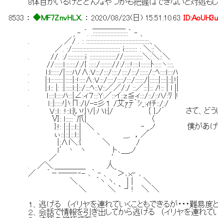
8体目がいるけどどんなやつかも把握はできないと対処もし
8533
：
◆MF7ZnvHLX.
：
2020/08/23(日) 15:51:10.63
ID:AoUH3
＿＿＿＿_
, ‐ ´. .::::::::::::::::::::::::｀ ‐ 、
. ／/ . : :::::::::::::::::::::::::::::::::::::::::::.、
／. :/::::::::::::::::::::::::::::::::: i::::::::: : ＼::＼
. //. :/::::::::::::ｉ :::::::::::::::::://:::::::::::::＼:＼::＼
//::::::ｌ:::::::/:/{ :::::/:::::::://:/::::!::::ｌ:::::::ﾄ:::::ヽ::::.
. ｌ:l::::::/|:::::ﾊ/∧:V:::/:::/::::/::::/:::/::::::/::ﾍ::::l::::ﾊ
. |:l:::::::::|:::::|::!::::∧:V:::/::::/::::/:::/::::::/|::::::|::::|::|.!|
. |:ｌ:: |: :|:::::l::|::/:::ﾍ::V::／／/:/ ::／:::|:: /!:: | l ||
ｌ::::l:::::ﾊ:::|∠:ィ７:::Y:／::イ::z≦ィ:::/::/::ﾊ/:ﾘ |!
. ｌ::|:::::小:Π:/l/-=彡１ /艾ｧﾃ｀ｼ_:ｨｆﾁ::/:/
V::ｌ: :!::l:|い小/|:ハl:|/ ｀´ ｛ }ノ´ さて、
Ⅵ: ｌ:::::｀爪| 〈
}:!: |::|:::l::| ＼ ‐ _ノ 僕があ
ぃ::|::|:::l::| 丶 __, ，／
|:∧l＼:{ ＼ /
ｌ′丶 ヽ ト､＿,ノ
／ ,′
. ／＼.＿＿＿＿ 人_
／ ｀－――‐‐- ､｀ ‐ 、 ＞､ｘ‐ ､
＼ ｀ヽ ヽ、 | | ＼
＼ ＼ ` ┘! ＼ ＼
１、逃げる （イリヤを連れていくこともできるが・・・難易度
２、会話で情報を引き出してから逃げる （イリヤを連れて