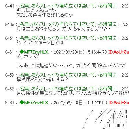
8446
：
名無しさんスレッドの埋め立ては空いている時間に
：
202
ギルに突っ込んだか
果たして色々生き残れるのか
8448
：
名無しさんスレッドの埋め立ては空いている時間に
：
202
月は生き残れるだろう、ガリィちゃんはどうかな…
8451
：
名無しさんスレッドの埋め立ては空いている時間に
：
202
ところで今9ターン目では
8461
：
◆MF7ZnvHLX.
：
2020/08/23(日) 15:16:44.78
ID:AoUH3
あ、ホントだ
じゃあ、９は無理だな・・・いや、７だから関係ないんだけど
8459
：
名無しさんスレッドの埋め立ては空いている時間に
：
202
黒き輝きを光の槍にする？
8462
：
名無しさんスレッドの埋め立ては空いている時間に
：
202
月の属性が星になってもがりぃちゃんが特攻食らって最低
8463
：
◆MF7ZnvHLX.
：
2020/08/23(日) 15:17:09.93
ID:AoUH3
,:'. /／／ // // iｌ ｌ::::ｌ:::
,:' ／／ /l|| ///i l ,'::::i.i:::
,' / / ,ｿi |. i i ! l i /:ｌlンｉ:::
,' ; .l ｌ ｌ !iｌl !i i:/ ﾒ､ｌ::