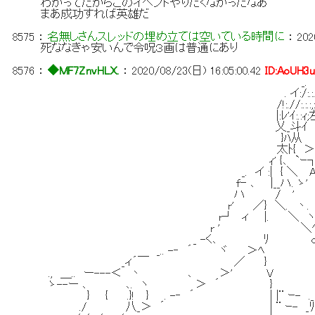
わかってたからこのイベントやりたくなかったなあ
まあ成功すれば英雄だ
8575
：
名無しさんスレッドの埋め立ては空いている時間に
：
202
死ななきゃ安いんで令呪３画は普通にあり
8576
：
◆MF7ZnvHLX.
：
2020/08/23(日) 16:05:00.42
ID:AoUH3
_. - 
. イ:/:.:.／:}:
/!:.//:.:.:,:./ｲ:|
|:ﾚ'ｲ:.:ｨ;左，}A:
乂_斗ｲ ,.
}ﾊ从 ､ァ
太ﾄ{ ＞ ._
ｨ' {､ `ｰ┐ﾊ＞;
_. イ :| { ＼ A.ィﾊ
fｰ ､ |__ハ. ゝ' 'V{ハ｀!
ハ / ' 芯. ! |{ }^ー-
r' ／} ＼. 丶. ﾏﾊ.',
r┘ ィ |. ＼ ヽ. ﾏﾊ’トー
r ' ＼ﾍ. ﾏﾑ:{
_ -く､ ﾘ oﾍ. }
_.. -‐ ´ ヾ ＞ﾍ ' |/.ﾊ
_ィ´￣ ／ } o.! |/
., ＿.. ー---＜ 丶 ､ ＞' V 
ゝ--ー ､ ､. ヽ ＞ ´ } V¨Y
} { .}! } . -‐ ´ | |¨ ｰ- ._ o'.:.|:.|
./ 八_＞ ´ | ¨ ｰ- _ﾘ }:.り