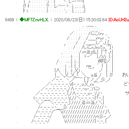
. | ,i: : : : : : : ',i: : :| ヽ: L:-‐ー┤
iﾘ i!: : : : : : : :ﾘ: : :レ～‐:ゝ: i; ; ; ; ;ij
|! i: : : : : : : : :|: : : : : : : ':,: : :|; ; ; ; ;;|
8489
：
◆MF7ZnvHLX.
：
2020/08/23(日) 15:30:03.64
ID:AoUH3
_＿_
. : :´: : : : :｀: : 、
／: : : : : : /にこ(rv .、
/: : : : /: : :/_＿_r=vr ,:ヽ
,. : : : :/: : :/__＿__し'^.Ｊ_[_:.
′: : / : : /しにｒJrcミx_.^] !
,: : : : : : : :/.r=≧ｚ{L}: :}^T J:|
: : : : :l: : : |. ゞ-'^ }ノ)/i: :}.:|
/: : : :.:.:.|: i:.:.|. f斧[}ノ: |
′: : ｉ: :.:|: |: :| rw ., ′{ |: : |
{∧: : |:.: :l: 乂l 、 ｀¨´ ノ .|: : |
. {.__＼乂_乂_「 ＼ s≦ / |: iﾘ お
／-_-_｀ヽ_ノ^⌒^ [ ]^ノ_／_彡_ノ
／-_-_-_-_-_V{-_-_.o乂_rv⌒ ど
. ／-_-_-_-_-_-_/∧-_-_-o-_'/に)
／-_-_-_-_-_-_-_｛,/∧-_-_-_o-_'/Jヽ
(-_-_-_-_-_-_-_-_-.V,//＼-_-_-_-}'「-_{
＼／⌒＼-_-_-_-_｝////,≧==≦/,＼{
. /-_-_-_-ヽ_＿彡 ///////////////ヽ
/-_-_-_-/^⌒V//////////////////,八
/-_-_-_-/ V/////////////r=彡-_ノ
. /-_-_-_-/. V////////////｝-_-_｛