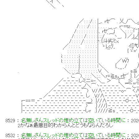
＼イ ＼ ￣
＼. ヽ
／: : :/: : |_,、rｾ'⌒ . 乂_/^＼_
/: : : :/: : : |. . . . . . _,、r‐=tz､, .
/: : : : : : : : :|、rｾ'⌒」 ＼: : :.:「^]
/: : : : /: : : : :|.:.:/ ´⌒ヽ__, ｝／」ノ|: :
/: : : : /: : : : : :ﾄ:｛斗劣ミx. ´⌒|: ノ
／: : : : :.′: : : : :.| ゝLcﾘ_ ｲ[汽「/|.
′: : : : : : : : : : : : | ｀¨´ { ゞ=' ; |: 
i: : : : : : :.ｉ: : : : : : : | __ { |: 
l: : : : : : :.|: : : : : : : | ／Ｗ7 .; |: :
. : : : : : :|: : : : : : : ｌ＼. ｛. /
. ＼: : : :.{ : : : : : : :.Ｖ. ＼ ｀¨´ . s≦ /:
_｀こ⌒)、: : :＼.:.:.＼ｒ=≧s。rｾ'" }. 
／-_-_-_-.しミニ=-.＼__ ＞⌒^[⌒__彡__彡:
／-_-_-_-_-_-_ノ＼⌒ヽ-_-_-_-_-_＼
／-_-_-_-_-_-_-_⌒) Ｖ/∧-_-_-_-_-o-⌒ く∧
／-_-_-_-_-_-_-_-_-_ し .V/∧-_-_-_-_-_-_-_-V∧
r‐==＝_-¨.-_-_-_-_-_-_-_-_-_-_-＿) }//∧-_-_-_-_-O-_-_
|-_-_-_-_-_-_-_-_-_-_-_-_-_-_- .)￣ ｝///｝-_-_-_-_-_-_-_
|-_-_-_-_-_-_-_-_-_-_-_-_-_-_-_-しｒ .｝////≧s _ -_-_-O-
8529
：
名無しさんスレッドの埋め立ては空いている時間に
：
202
2かなぁ最悪目的わからんとどうもならんだろし
8532
：
名無しさんスレッドの埋め立ては空いている時間に
：
202