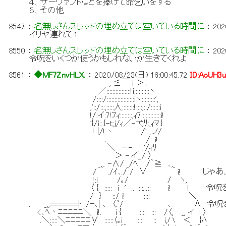
４、サーヴァントなどを捧げて命乞いをする
５、その他
8547
：
名無しさんスレッドの埋め立ては空いている時間に
：
202
イリヤ連れて１
8550
：
名無しさんスレッドの埋め立ては空いている時間に
：
202
令呪をいくつか使うかもしれないが生きてくれよ
8561
：
◆MF7ZnvHLX.
：
2020/08/23(日) 16:00:45.72
ID:AoUH3
, ≦￣ i ＞､
／::::::::::::::::!i::::::::::ヽ
/::::/::::::::::::::::::iヽ:::::::::',
,'::/:::,:::::人::::::::!::::,::/::::::i
!/:イ:7!ﾌｨ::::::::,ｨ7:::::::::::::i!
'{/i:::{-ｔ;ｊ/ｨ／-弋ﾘ:,ｨﾏ:}
! |/!丶 /' ,.ノ/
､ /:::i!
＼ －- , .'/ｨﾘ
＞ -.イ_,/ 〉
_,,. -∧/ _/ﾍ /｀≧ ､,_
/ ./ｲ､./ / ∨ i! じゃあ、逃
!:i /｡/ / ヽ,
〈 { ::::: i ' .. ::::...:: i! ! 
/ } ::/ i! ::::: ＼
. _,,=======ﾄ. /ｰ､| ､ 〈.ﾟ/ ､ ∧ 
<､ﾍ丶ﾆﾆﾆﾆﾆ＼ i!. i { ::::: ::: /〈, _, イ i! 〉
.＼:::::＼ﾆﾆﾆﾆﾆ∨ ::::::〈｡i :::: :: i,ハ ＜ }ﾊ