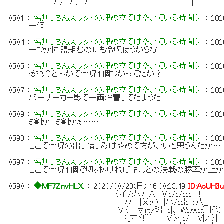
/ / / , ./ | |:/イ:.:
8581
：
名無しさんスレッドの埋め立ては空いている時間に
：
202
一個
8584
：
名無しさんスレッドの埋め立ては空いている時間に
：
202
一つか同盟組むのにも令呪使うからな
8585
：
名無しさんスレッドの埋め立ては空いている時間に
：
202
あれ？どっかで令呪１個つかってたか？
8587
：
名無しさんスレッドの埋め立ては空いている時間に
：
202
バーサーカー戦で一画消費してたようだ
8589
：
名無しさんスレッドの埋め立ては空いている時間に
：
202
５割か、５割かぁ……
8593
：
名無しさんスレッドの埋め立ては空いている時間に
：
202
ここで令呪の出し惜しみはやめて方がいいと思うんだが…
8597
：
名無しさんスレッドの埋め立ては空いている時間に
：
202
ここで令呪１個で切り抜ければギルとの決戦の勝率が上が
8598
：
◆MF7ZnvHLX.
：
2020/08/23(日) 16:08:23.49
ID:AoUH3
{:イ:/:八/:.∧:.:∨:./:./:.:.:. |:.!
|:.:.//:.:.:|乂:ハ:.:|ハ/:.:.}:. i:l八__
V:.{:.:. ∀rtｧミ｝､:.|､:.:W:.从:.:{ ドミ
ヾ_マヾ!¨’ V }イ:./ V|ｱ }:| 