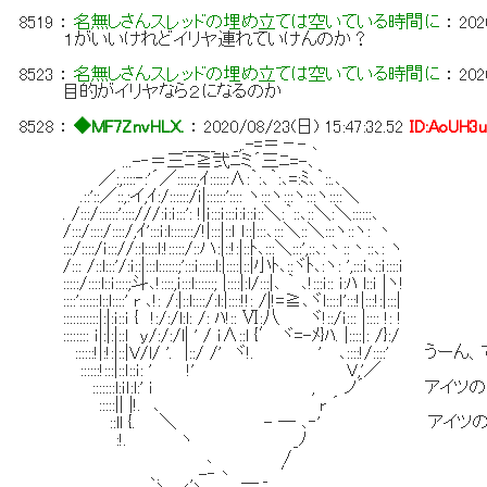
8519
：
名無しさんスレッドの埋め立ては空いている時間に
：
202
１がいいけれどイリヤ連れていけんのか？
8523
：
名無しさんスレッドの埋め立ては空いている時間に
：
202
目的がイリヤなら２になるのか
8528
：
◆MF7ZnvHLX.
：
2020/08/23(日) 15:47:32.52
ID:AoUH3
_＿__ _,.-=＝－- ､
...-‐＝三ﾆ≧弐ﾆミ´三ﾆ=-､
／:,::::‐:'´／::::::,ｲ::::::∧:｀:､｀:､=:ﾐ､｀::.､
.::'::／::,:イ,ｲ:/::::::/ｉ|::::::':::: ヽ:::ヽ:::ヽ:::ヽ::::＼
. /:::/::::::'::::///:ｉ:ｉ:::': !|ｉ:::ｉ:::ｉ:ｉ::ｉ::＼:｀::､::＼:＼::::::､
/:::/::::/::::/,ｲ':::ｉ:l:::::::/!|:::|::ｌ ｌ::|:::､:::＼::＼:::ヽ::ヽ: 丶
:::/::::/ｉ::://::l::::l:!:::::/::ハ:|::!:|::ﾄ､:::＼:::',::､:丶::丶::､: ヽ
/::: /::l:::'/:ｉ::|:::l::::::;':::ｉ:::::l:|::::|::|小ﾄ､::ヾﾄ､:ヽ: ',:::ｉ､::ｉ::::ｉ
:::::/::::l::ｉ::::;斗､!::::,ｉ:::l::::::; |::::|:l/:::|､ ｀ ､!:::ｉ:: ｉ:ﾊ l::ｉ |ヽ!
::::'::::::l::l::::' r ､!: /:|::l::::/:l:|::::!!: /|!=≧､ヾl::::ｌ':::!|:::!:|:::|
:::::::::::|:|:ｉ::ｉ { !:/:/l:l: /: ﾊ!:: Ⅵ:八 ヾ!::/ｉ::: |:::: !: !
:::::::: ｉ|:|:|::l y/:/:/l| ' / ｉ∧::l {′ ヾ=-ﾒ}ﾊ. |::::|: /}:/
::::::!|:!:|::|V/l/ '. |::/ /' ヾ!. ' ､::::!/:::
::::::!:::|::ｌ::ｉ: ' !' V,'／
:::::::l:ｉｌ:l:' ｉ , ノ´ アイツ
:::::|| |!. ､ r ´
::ll {. ＼ - ― ､‐' アイツの能力
:!. ヽ _ﾉ
､ /
､. , -‐丶 _ ′