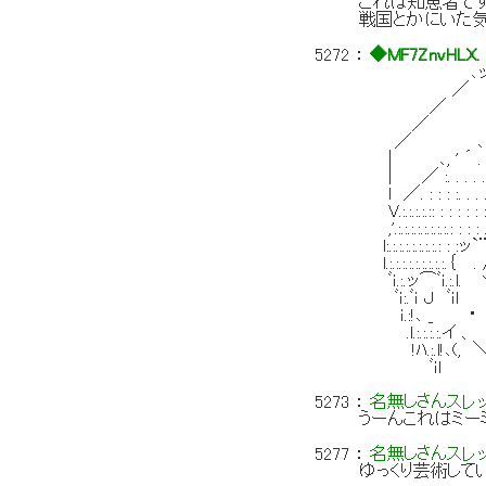
これは知恵者で
戦国とかにいた
5272
：
◆MF7ZnvHLX.
､ッ`´￣
／ 
／ (,
／
／ ､ -‐‐‐
| ､, ' ´ . : : : : : 
| ／ :. . . . . . . . . 
l ／. : : : :. . . . . .
V.:.:.:.:.:: : : : : : : 
,'.:.:.:.:.:.:.:.:.:
l:.:.:.:.:.:.:.:.
l.:.:.:.:.:.:.:.
ﾞｉ.:.ッ⌒ﾞｉ.
ﾞｉ:.ﾞｉ Ｊ ﾞｉl
ｉ.:!､ _ ･
.l.:.:.:.
!ﾊ.:.l
ﾞｉl ｀'‐--
5273
：
名無しさんスレ
うーんこれはミー
5277
：
名無しさんスレ
ゆっくり芸術して