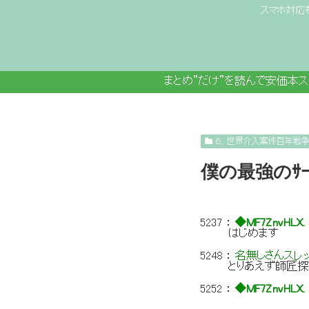
スマホ対応
まとめ”だけ”を読んで安価本
６、世界介入案件百年戦
僕の最強のｻ
5237
：
◆MF7ZnvHLX.
はじめます
5248
：
名無しさんスレ
とりあえず師匠探
5252
：
◆MF7ZnvHLX.