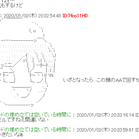
すねぇ…
気もするけど
：
2020/01/02(木) 20:32:54.48
ID:7fco11H0
￣￣｀ .,
｀' 、
 o ﾞｉ
 l
---------ッ⌒＼
: : : : : : : : : : : : : : ..ﾞｉ
: : : : : : : : : :: : : : : .ﾞｉ:.ﾞｉ
 . . : : : : :､ｲ: : . ﾞｉ: :ﾞｉ: : : .'Ｊ
: : : : : : .／ッ| . .| ﾞｉ:l ﾞｉ:.:.:.:.:.!
 : : : .ッﾆ二／ | : .| ‐┼-ﾄ:.:.:.|
: : :ッ`¨¨＿ ＼ |／＿__ |.:.l.:.|
:.:.｛ . / ト-￣i ├- ヽ !.lハN
:.l. ヽ L_ ＿| Ｌ_ __ノ.｛ いざとなったら この類のAAで回す
 .,＿＿＿__, ....ﾞｉ
 .ヽ ヽ/ ......ｿ
:.イ 、 .ヽ ＿ノ /
!､(, ＼ ／
-------ッ ´
ッドの埋め立ては空いている時間に
：
2020/01/02(木) 20:33:16.14
I
ミルですねえ間違いない
ッドの埋め立ては空いている時間に
：
2020/01/02(木) 20:33:59.61
I
いきたいなぁ