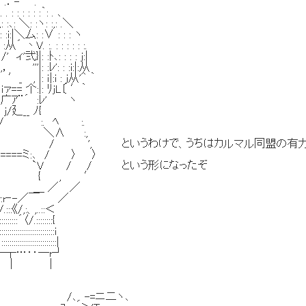
 .
 : :｀: . ､
＼: :ヽ: :,: .＼
厶: :∨ : : : ヽ
. :. : : : : : :.
弐}|: :ﾄ､: : : : j:|
'|: :ﾚ': : :i:|:从
 , |: ｉ|:i : j从'＾ ｀
 个:|: ﾘjL〔 ′｀
´ :ﾚ' ヽ
_ ﾉ{
. ﾍ :.
′ ＼∧ :,
 ', というわけで、うちはカルマル同盟の有力
==ミ:､ / 〉 〉
 / / という形になったぞ
{ , ′
＿ ／ ／
r‐-／￣ ／
《/,:、,..::＜
::::´〈/.::::::::{
:::::::::::::::::::i
::::::::::::::::::|
┴┬…‥―r┘
 ｜ |
/､,. -=ニ二ヽ､