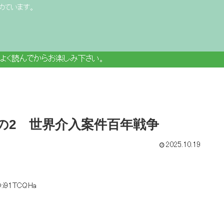
めています。
よく読んでからお楽しみ下さい。
その2 世界介入案件百年戦争
2025.10.19
D:i91TCQHa