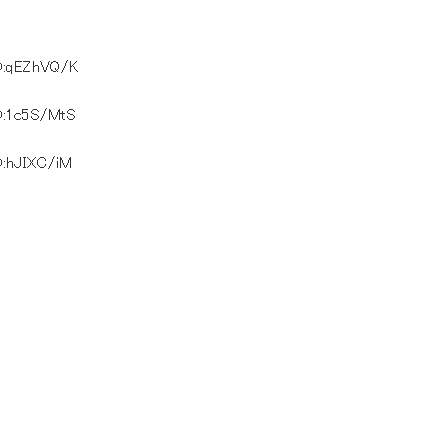
D:qEZhVQ/K
D:1c5S/MtS
D:hJIXC/iM