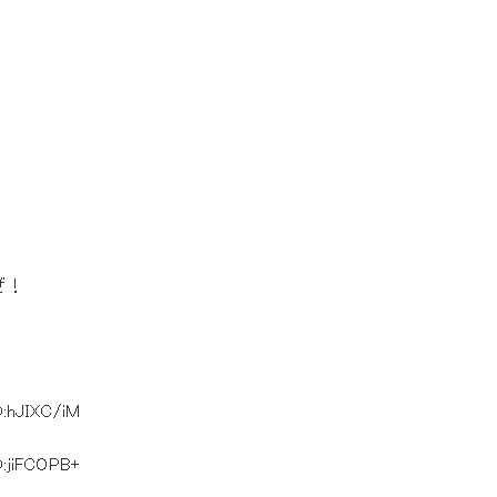
ぜ！
D:hJIXC/iM
D:jiFCOPB+