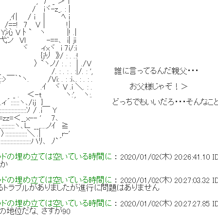
 7 _ ＞'T
iヾ-z_. : |
 / i | ﾍ i
=! 7 V｜ !|
 V ﾄ ` ヽ |! .|
 Vl -==､ i| ｊi
 ヾ ィxヾ i 7i/:i
 {jり 》/ : . .:!
 |ヾ 〉 `ヽノ/ : . : ｜./V
::::::V |-z__ /. : . : . :|/. : ', 誰に言ってるんだ親父・・・
!:::::::::>￣｀`ヽ. /Vi: . : :i､. : . : .
:::::::::::::::::／ .ｲ ヾ V .i ＼. : . お父様じゃぞ！＞
:::::::://＞ _ . ＜-t ヽ:', ヽ:.
::::::ヽ:::::| | .ィ´::::::ヽ､/ij } どっちでもいいだろ・・・そんなこ
,イ:::::::::::::::::::::ｿ / .i￣ Y
::::i>ﾍ===zz=＜__x-- ' 7､
/∧ ＼:::::::::ヽ､∟ __,....ノｲ ≧
:::ﾍ 〉:::::::::::::::＼ .| r-'
::`:´:::::::::::::::::::::ハﾘ､ ﾉ`´
ッドの埋め立ては空いている時間に
：
2020/01/02(木) 20:26:41.10
I
まか
ッドの埋め立ては空いている時間に
：
2020/01/02(木) 20:27:03.32
I
るトラブルがありましたが進行に問題はありません
ッドの埋め立ては空いている時間に
：
2020/01/02(木) 20:27:27.85
I
の地位だな、さすが90