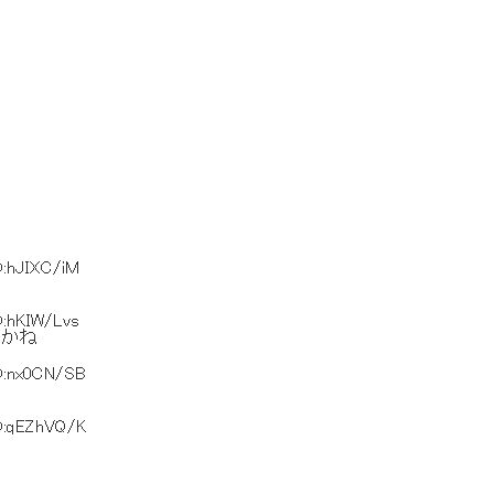
D:hJIXC/iM
D:hKIW/Lvs
のかね
D:nx0CN/SB
D:qEZhVQ/K