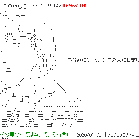
：
2020/01/02(木) 20:28:53.42
ID:7fco11H0
ﾞﾞﾞﾞﾞﾞﾞ`ヽ､
:::::::､:::::::､:.:.`ヽ
.｀`ヽ:::::. ........: : :ヽ
::::::.｀ヽ.::::::::::::::::::::.:.｀ヽ
､::､::::.:.ミﾐヽ::::ｨｲ::::::::::::.:.ヽ
ﾐミヽ.;ﾆﾆ三彡::::::::::::::::::｝
＝'''''' `ヾミミﾐヽ:::::::::::}
`'‐t〒ﾃ :: ﾐﾐﾚ' ヽ::::､::::ﾞi
 ｀￣ :: ﾉﾉ い´',::i:!:::ﾘ
 ´~ﾉ ′)_ノ/:!N::(
;;;. ,..ｲl.:l.:.:.VV ちなみにミーミルはこの人に暫定
/ハi.:l.:l.::.:ﾉｿ
 / ﾉﾊl.:ﾘﾘﾉ
／ _ノﾉ:＼
.:::.::::::::::::.ヽ
.::::::::,. .:::‐‐＼
::く_／.:rｪｭｲ─- ､:.:.:.＼
,.:::::::,..ム______ フ´¨¨¨¨｀`ヽ､
レ'´. : : :,r'"´. : : : : : : : : : : :.`ヽ
;;;.:.:.:.:.:.:.:.:.:.:.:.:.:.:.:.:.:.:.:.:.:..',
::::::::::::/.;;.:.:.:.:::::::::::::::::::::::::::::::.:.:.:.:::l
ｭ.:::::::::::::i.:;;;;;;;::::::::::.:.- ==＝= ､:.:.:.::.:i
/.::/_ｿ.:::::::::::,';. -‐ ー-rr 'ﾆﾆﾆﾆﾆヽ.::::::l
:/〃::.....:.:./.:;;;;;;;;;;;;;:;:;:;;l1: : : // / ヽ＼:|
ッドの埋め立ては空いている時間に
：
2020/01/02(木) 20:29:28.74
I