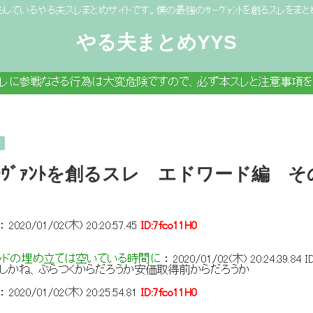
もしているやる夫スレまとめサイトです。僕の最強のｻｰｳﾞｧﾝﾄを創るスレをまと
やる夫まとめYYS
スレに参戦なさる行為は大変危険ですので、必ず本スレと注意事項を
争
ｰｳﾞｧﾝﾄを創るスレ エドワード編 
：
2020/01/02(木) 20:20:57.45
ID:7fco11H0
ッドの埋め立ては空いている時間に
：
2020/01/02(木) 20:24:39.84
I
しかね、ぶらつくからだろうか安価取得前からだろうか
：
2020/01/02(木) 20:25:54.81
ID:7fco11H0