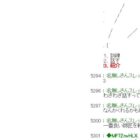
|} 、
/ {|
. / /
/ ｲ
. / 
八 
/ ／ ｛
/ ／ （, 
ﾉ{ﾆ=‐ｯ-
. ｛ ／/:
１、訓練
２、話す
３、紹介
5294
：
名無しさんスレ
3
5296
：
名無しさんスレ
わざわざ話すって
5297
：
名無しさんスレ
なんかくれるかも
5300
：
名無しさんスレ
一番良い師匠を
5301
：
◆MF7ZnvHLX.