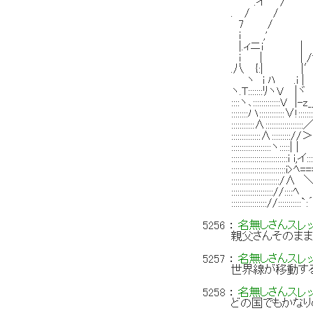
.イ / ,
. / / / 
7 / ,ｲ|
i ,' /=
|.ィニi | Y沁
i | | /弋ン
.八 {:| |′
ヽ i ﾊ .i |
ヽ.T:::::::ﾘヽV
::::ヽ､:::::::
::::::::ハ::::::::::::∨
:::::::::::∧:
::::::::::::::∧:
:::::::::::::
:::::::::::::::::::::::::::i i
::::::::::::::::::::::
:::::::::::::::::::::::
:::::::::::::::::::://:
::::::::::::::::://:::::::::
5256
：
名無しさんスレ
親父さんそのま
5257
：
名無しさんスレ
世界線が移動す
5258
：
名無しさんスレ
どの国でもかなり