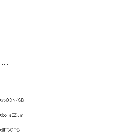
と・・・
D:nx0CN/SB
D:bo+sEZJm
D:jiFCOPB+