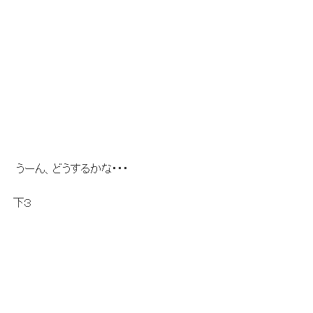
.:| うーん、どうするかな・・・
/// 下３