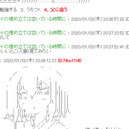
:.:.:.:.:.:.:.｛|.:.:.:.:.:.:.:.:.:.:.:.:.:.:////.!
、勉強する ３、うろつく
４、父に会う
ッドの埋め立ては空いている時間に
：
2020/01/02(木) 20:36:57.83
I
ッドの埋め立ては空いている時間に
：
2020/01/02(木) 20:37:20.53
I
介して
ッドの埋め立ては空いている時間に
：
2020/01/02(木) 20:37:52.41
I
といいとこ(人脈)見てみたい
：
2020/01/02(木) 20:39:12.37
ID:7fco11H0
. .,_
´ ｀ 、
 ＼
 ﾄ 、 : :ヽ
: }斗＼: :| :| .
:ﾘ仏r=ﾐ:| :| :|
://ﾊ:::ｯ}〉| :|）|:|: ｉ :
ｯ ∨ ,,,, | :| :|:|: | |
 ,, 八 | :|:|: | |
.ｲ : :| :|:|: | |
 . ,. ｉ| :.:八|:|: |八
|从ﾉ厶{¨ ,ﾉｲ :厶ﾊ八{
＜厶⊥＞〈∨ .／}/ /＞く
｛ V〉／／ ／ ⌒＼