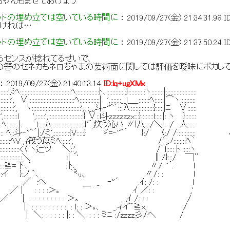
ちゃんもまぜてあげよう
ッドの埋め立ては空いている時間に
：
2019/09/27(金) 21:34:31.98
I
なければ…
ッドの埋め立ては空いている時間に
：
2019/09/27(金) 21:37:50.24
I
らセンスが捻れてるせいで、
の筈のセネカもネロちゃまの芸術面に関しては評価を曖昧にボカし
：
2019/09/27(金) 21:40:13.14
ID:lq+ugXMx
ﾍ:::::::::::::::::::::::::::::::::ﾍ:::::::::::::::ﾄ､:::::::::::::}:::::::::::ヽ::::::::|::::::::::::::::::::
::', ∨::::::::::::::::::::::::::::::ﾍ:::::::::::::| ',:::::::__l＿_:::::::ﾍ::::::|⌒ヽ::::::::::
::::::::', ヽ::::::::::::::::::::::::::::::::',､:_,,斗‐''^´:::∧:::::::::::::::}:::::|ﾆ ∨::::::
:::::',:::::::::l ',::::::',:::::::::::::::::::::::} ∨::l斗zzzzzzx:::}::::::::l:::
::::ﾍ::::::::|. l:::::ﾊ::::::::::::::::::::::}'´,炊う沁ハ 〃}八:::/＼|: :/ 人:::::
::::: ﾍ::斗‐''^´|:/ミ',::::::::::{V:::::} ゞ=‐''^´ }:/ 〈:/ 
:::::::::::ﾍV ,ｨ筏う苡ミﾍ::::::', /´,ノ::::::::ﾍ｀
::::::::::::<〈 ヽ辷ツ ＼::', /´l:::::卜:::::ヽ
::::::::::::＼ :| ｀' ∥/}:::/ ￣|¨
=下､` ::ﾄ､ 〃/ ''´. ｌ また
}:ノ `､ ｀㍉、 〃/: : l
_ ‐''´ .ｲ: /: : ｌ
: : :＞｡ ￣ .ｲ ／: : ,'
: : : : : : : ＞｡ ,ｲ /: : : /
: : : : : :| : l: : ＞｡、 _.ィイ¨≧x. /
: : : : |: : ＼: : : : ミﾆ :/zzzz彡/へ. /