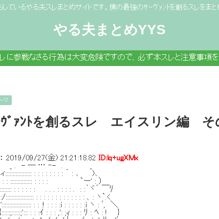
もしているやる夫スレまとめサイトです。僕の最強のｻｰｳﾞｧﾝﾄを創るスレをまと
やる夫まとめYYS
スレに参戦なさる行為は大変危険ですので、必ず本スレと注意事項を
ーマ
ｰｳﾞｧﾝﾄを創るスレ エイスリン編 
：
2019/09/27(金) 21:21:18.82
ID:lq+ugXMx
─ … ‐- . _
:::: : : : : : : : : ｀ : ､ )､
::::::::::: : : : : `ー' : ）
 : : : : : . . . : : : : . : :｀ヾ´ ￣ﾘ
::::::::: : : : : : : : : : : : : : 、: ヽ`.<
::::::::: : : :! : : : :i : : : : : :i ヽ : ﾞ, ＼
::;'::: : : :ｲ : : : ,': ;ｨ : : : ﾘ : ﾍ : ! }