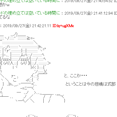
ッドの埋め立ては空いている時間に
：
2019/09/27(金) 21:40:54.52
I
感かw
ッドの埋め立ては空いている時間に
：
2019/09/27(金) 21:41:12.94
I
てるな
：
2019/09/27(金) 21:42:21.11
ID:lq+ugXMx
_ノ)＿＿
:''´:::::::::::≧=-
::::::::::::::::::::::::＼
:::::::ヽ:::::::::::::::::::::)h､_,,
:::::::::::}::::|::::::::::::::｀ヽ''´
:::::::::::,ﾑ:ﾊ::::/::::::::::::ﾍ
:::::::/ｚｚｚ}/|::::::/:::::::ﾍ
り人::::{ (rり 》|::::/､:::::::::::＞
l ヾ }ｲ< }::::::{´
 _ソ:::::::乂
､ ,ｲ､:::{￣￣ と、ここか・・・
 ィ(:::{ ヾ
,､‐'''''''''''''＜､ ということは今の悲鳴は式部
''''''く
― ､ノ >､､,,_＿＿__
 / ┌┴― ､､ ノ ／ / / ｀~~''く
_ﾉ ヽ―ﾍ／ ＼ | / }
._ ,.....__