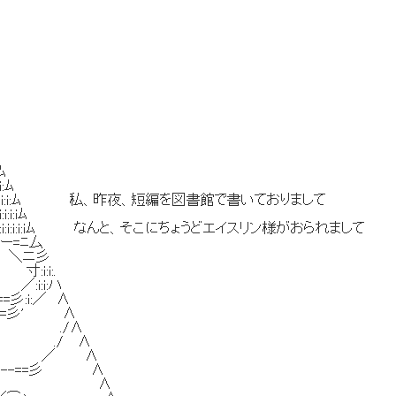
ﾑ
i:ﾑ
i:i:i:i:i:i:i:i:i:ﾑ 私、昨夜、短編を図書館で書いておりまして
:i:iﾑ
:i:i:i:i:i:iﾑ なんと、そこにちょうどエイスリン様がおられまして
 ー=ﾆ厶
乂 ＼ニ彡
:i:i:.
／:i:i:ハ
≧==彡:i:／ ∧
 マﾆ==彡' ∧
八从 ￣ ./∧
 Vﾑ＼ ./ ∧
. Vﾑ ＼ ／ ∧
Vﾑ ｰ---==彡 ∧
i:i从ﾑ Vﾑ ∧