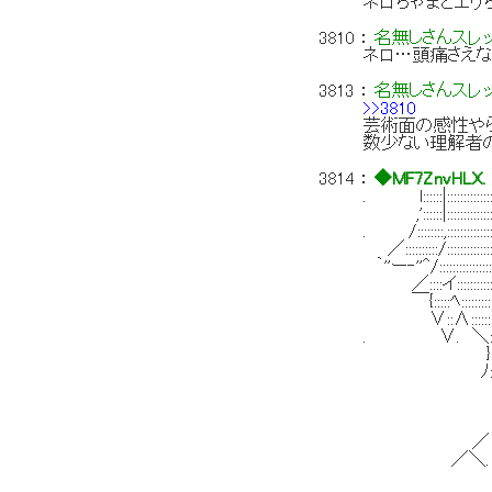
ネロちゃまとエリ
3810
：
名無しさんスレ
ネロ…頭痛さえ
3813
：
名無しさんスレ
>>3810
芸術面の感性や
数少ない理解者
3814
：
◆MF7ZnvHLX.
. l::::::|:::::::::::::::::::',ﾐ
,'::::::|:::::::::::::::::::
. /::::::::,:::::::::::::::
／::::::::::/:::::::::
｀''ー‐''^/:::::::::::::
／::::イ::::::::
￣{:::::ﾍ:::::
∨::∧:::::::
. ∨. ＼:::
}:::≧
ﾉ::イ 
／ :ヘ 
／ | : 
／ | : : 
／ | : : : 
／＼. | ＼: : 