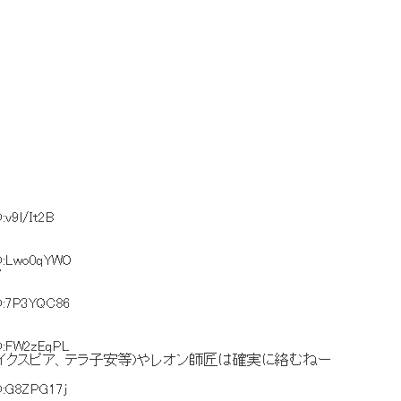
D:v9l/It2B
D:Lwo0qYWO
？
D:7P3YQC86
D:FW2zEqPL
イクスピア、テラ子安等)やレオン師匠は確実に絡むねー
D:G8ZPG17j