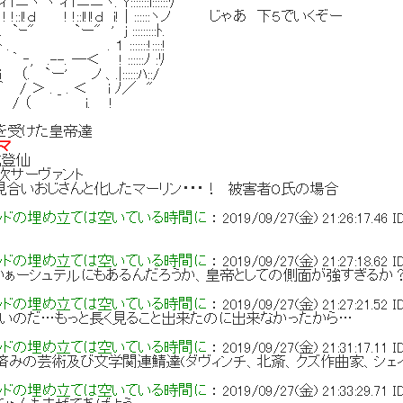
ニヽ ヾ ィTニニヽ. Y:::::::l::::::ﾘ
!::l!ｄ ! !::l!l!ｄ i!｜::::::ヽノ じゃあ 下５でいくぞー
ｰ" `ー" ' j :::::::::ﾄ.
. . １ :::::::!::::!
‐, .--. ─＜ ! ::::::ﾉ :ﾘ
ー' ノ 、.|::::::ﾊ::/
_ . ＜ i ﾉ／ "
 i. !
響を受けた皇帝達
マ
化登仙
５次サーヴァント
お見合いおじさんと化したマーリン・・・！ 被害者O氏の場合
ッドの埋め立ては空いている時間に
：
2019/09/27(金) 21:26:17.46
I
ッドの埋め立ては空いている時間に
：
2019/09/27(金) 21:27:18.62
I
かぁーシュテルにもあるんだろうか、皇帝としての側面が強すぎるか
ッドの埋め立ては空いている時間に
：
2019/09/27(金) 21:27:21.52
I
いのだ…もっと長く見ること出来たのに出来なかったから…
ッドの埋め立ては空いている時間に
：
2019/09/27(金) 21:31:17.11
I
済みの芸術及び文学関連鯖達(ダヴィンチ、北斎、クズ作曲家、シェ
ッドの埋め立ては空いている時間に
：
2019/09/27(金) 21:33:29.71
I