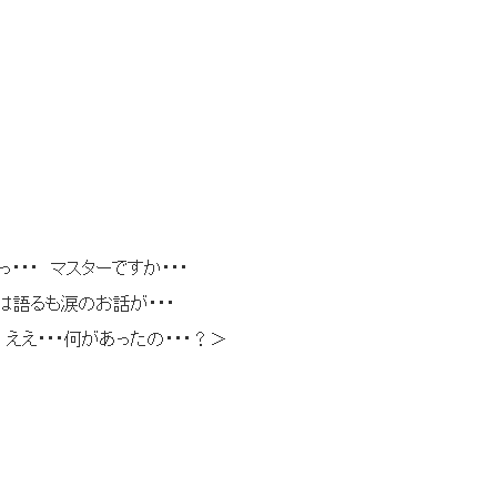
すっ・・・ マスターですか・・・
れには語るも涙のお話が・・・
:::ﾍ ええ・・・何があったの・・・？＞