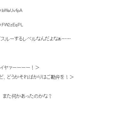
D:bWaUvfpA
D:FW2zEqPL
てスルーするレベルなんだよなぁ……
::|: ヽ }::::::: イヤァーーーー！＞
/:::::::::::: ど、どうかそればかりはご勘弁を！＞
何かあったのかな？