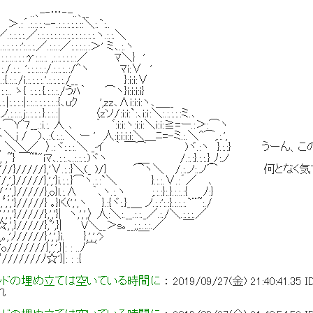
‐-..､__
.:.:.:.:.:.::＼:.`:..
.:.:.:.:.:.:.:.:.:.:.ヽ.:.:.＼
':.:.:.／.:.:.:／:.:.:.:.:＞' ミ､.:.ヽ
:.:.:.:γ:.:.:. ,:.:.:.:.:.:／ ﾏ＼} '
./.:.:. ':.:.:.:.:/.:.:.:..:/^ヽ ﾏi:∨ '
:.:{.:.:./i.:.:.:.:.'.:.:.:.:./__ }:i:i:∨
:.:.. ゝ{ :.:.:.{.:.:.:./うﾊ｀ ⌒ヽ}i:i:i:i}
|:.:.:.:|:.:.:.:.:.:.:.:{､uｸ ',zz､∧i:i:i:ヽ､＿__
:.:.j:.:.:.:.}.:.:.:| 〈zソ/:i:i:`:､i:ｉ:＼:.:.:.:.:ミ.､
Y^7__.:i.:. 人 ､ ｀ ﾞ:i:i:ヽ:i:i:＼i:i:≧=ー.:＞:⌒ヽ
',',','ヽ＼j / )､.:(.:.:.＼ ー ' 人:i:i:i:i:＼＿ﾆ=-ミ.:.＼^⌒,.:.',
,',',',',',',',', ＼＼／ 〉.:ヾ:.:.:.＼ _イ ｀ ￣⌒ )ヾ.:ヽ }.:.:}
,',',','＞, ,~} ￣~ﾟ"iﾏ､.:.:.､.:.:.:.)ヾヽ ＿ /.:.:}.:.:.}_ﾉ:ノ
',',',','／/////}/////},'∨.:.:}＼(_ )/} ⌒ヽ＼ /.:.ノ:.ノ⌒ 
////,',}/////},','}i.:.:.}⌒ヽ.:.:`＼ }.:.:.∨.:´／ ､
',',}/////},o}l.:.∧ ｀､ヽ.:.ヽ ;.:.:}:.}.:.:.:{ ﾉ:}
,'}/////} ｡}lく(',',ヽ }.:{ヾ:.}_＿ ノ.:.:':.:}.:.:.:.`¨~:./
',','}/////},','}| ヽ,',',〉 人:＼:.__.:.:._／.:./＼.:.:.:.／
,'☆,',}/////},ﾟ',}| V＼__＞s｡__;,:..:.:.／ ￣
',ﾟ,｡,'ﾉ/////},',',}i. },',','> ￣
'o///////},',',}|: : ..ﾉ⌒
‘///////ﾉ☆'}|: : :{
ッドの埋め立ては空いている時間に
：
2019/09/27(金) 21:40:41.35
I
れ