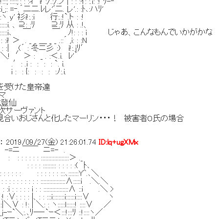
::;': : :ィ i! :/.:/.ノ | : : :ｲ: :.i: :! ﾘ-‐'′
: =‐.´二二.ﾚレ'ﾞ二. レ'.: :ﾄ､:ハﾘ'
衫i!:.:i 行:.:!`.ト : :!
i. 、⊇: :ﾘ ⊇:ﾘ 从 : .!、
::::::i､ ￣ ￣ ﾉ!: : : i じゃあ、こんなもんでいかがかな
 . _ _ ＿ _ _ .::´ ,i: : :N
(´ : 冬ニ彡 :) i!:.jﾘ′
 _ . :＜.i. ﾚ'´
: : : `. i.
: : : :ﾉ:.i.
響を受けた皇帝達
マ
化登仙
５次サーヴァント
お見合いおじさんと化したマーリン・・・！ 被害者O氏の場合
：
2019/09/27(金) 21:26:01.74
ID:lq+ugXMx
ニ ￣￣ ニ=- .
 : : :::::::::::::::::::＞ ._
 : : : ::::::::: : : : : :( ﾄ､
 : : : : : : : : : :::､:::::::Y^.､＼
: : : : : : : : : :::::::::::::::::∧:::::i .＼.＼
 :i : : : : : i : : :::::::::::::::::∧ ::i .＼ >
 :∨: : : : |、: : :::i::::::::i::::::i::::∨ ヽ
: :|＼∨ : !: | ＼: : ヽ:::::l::::::! ::::∨ ／
`＼:.､ﾘ─‐`ｰ＜:::!:::ﾘ ::!::::ヽ／