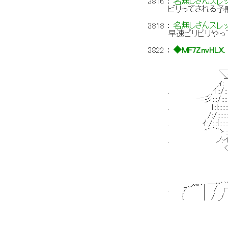
3816
：
名無しさんスレ
ビリってされる予
3818
：
名無しさんスレ
早速ビリビリやっ
3822
：
◆MF7ZnvHLX.
＿＿ _
＼::::::ヽ/:::::
,ｨ:￣::::::::::::::::
. ,ｲ::/::::::,､;;ﾊ::::
-=彡:::/:::::: |ヾｧ'',::
. l::l::::::::::|-､、|
/:/:::::::|/zzzx}::
. ｲ:/:::{::::::《 (r
''"´^ゝ::{ 
. ノ:イ!
<＼ ｧ‐ 
ヽ ＼ こ´
} ､}ｈ､_,
/ -=ﾆ
＿,,,､､ﾊ 
. ｧ'''~~´|
{ | / 
_...