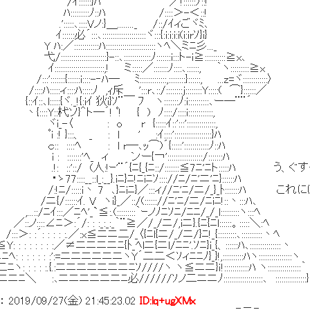
::}ﾊ ／!::::::ﾉ::!
:::ﾉ::ﾊ /::::＞-＜::!
::Vノ:}＿........_ /::/ｲィごヾﾐ､
:::::::::::::::::::ヾ:::{:i:i:i:i(i:irｿ}i}
:::ﾊ::::::::::::::::::::::::ヽﾍ＼ミﾆ彡..._
:::::::}-::､:::::::::::::ﾉ:::::::i:::ト-i≧::::::::::≧x､
:::::::::,! ミ:::::／:::::::ﾉ::::､::::::, ｀ヽ:::::::::≧x
:i::::-‐ﾊ― ﾐ:::::::::::::,::::::::}::::::, ...z=ヾ::::::::::::〉
ﾊ:::::ﾉ ,ｨ斥 ':::r､::/::::::::j::::::::Y:::::( ⌒}::::::／
ヾ._!{:iｲ 狄i}ｿ¨￣ ﾌ ヽ:::::::ﾉ:i::::::::::､ー―¨¨´
ト―´! ﾟ! { ) ﾉ::::/::::i::::::::::::,
 {:::::ｲ::':::'::::::::::::::,
_ : l ' :ｲ::::'::::::::::::::::::}ﾊ
 l r―､ｯ⌒)´{:::::'::::::::::::ﾉ::ﾊ
ﾍ_ ィ ンー{￢':::::::::::::::::/:::::::ﾊ
 (人:!ｰ'¨´{ﾆ{_{ﾆ::/:::::::≦7ﾆ'ﾆト:::::ﾊ う、ぐ
l_:__}.iﾆ}ﾆ!ﾆiﾆｿ:::://ﾆ/ﾆ'ニ'ﾆ}::::::ﾊ
i丶 7 ､}ﾆiﾆ}／:::ィ//ﾆ'ﾆ/ニ/_}_ﾄ:::::::ﾊ こ
. V ヽi}_／::/(:::::://ﾆ'ﾆ/ニ/ﾆiﾆ!::丶:::ﾊ､
:／ﾆﾍ'_`≦:.(:::::::::｀ｰノﾉﾆｿﾆ/ﾆﾆ/_/_l:::::::::ヽ
/: : :_:_:_｀¨≧／/_/ニ/,iニ}.{ﾆ{ﾆl::::::。:::::＼:ﾍ
 : :.／:x≦ニニ二/_〈{ﾆl{ニ/_/ニ/}ﾆ!_{:::::::::､::::::::::丶ﾍ
: :／≠ニニニニﾆ{ﾄ_ﾍlニ{ニl/ﾆﾆ'.ｿﾆ}i_{、::::::ﾊ､:::::::::::::::丶
: :':=ニニニニニニヽY´二二＜ｿィﾆﾆﾉ}_}!,::::::::::ﾊヽ::::::::::::::::ヽ
{.:ニニニニニニニﾆｿ////ヽ ヽ≦ニニ}ｉ!::::::::::::ﾊ ヽ::::::::::::::::｀
ニニﾆ必//////ｿノ二ニニﾉ:::::::::::::::::::､ :::::::::::::::}
：
2019/09/27(金) 21:45:23.02
ID:lq+ugXMx