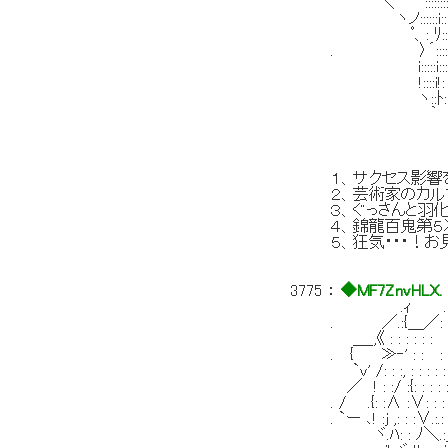
＼ '::::::::!:::;':::
ヽノ::::::i:::i_;
ﾟ、: ﾘ:::ヽ y' 
. 〉´:::::::::
i:::::i::
!::::i!: : :i! ＞
ヽ::ﾄ: : :| ,
｀ ＼! ′＞ :
.′: .i : 
i : : {: 
１、サクセス影
２、芸術家のカル
３、ぐっさんと羽
４、錦龍百鬼第
５、狂気・・・！
3775
：
◆MF7ZnvHLX.
.ｨ . -=
. ／.:{＿／: : : : : :
＿_,《 : : : : : : :
. { ≫‐' : : : : : :
`v' /: : :, : : : : : : 
／ ! : :/ :{: : : : : :
. / .{: :∧ :∨: : : :!
. `ー ､! :j ,: : :∨.:.
ヾ.ﾊ: : ﾉ＼.:_j-ｰ