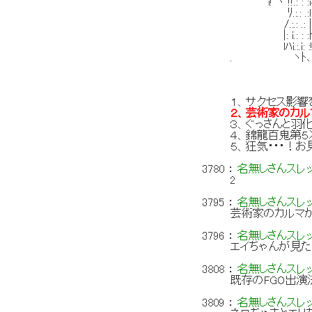
i! ヾ !!.: : :iィT
ﾘ.:.: .:l ! 
/.:.: .: |. `
|: i.: : :ﾄ 
lﾊi.:.i: :! ｀ 
. ヽﾄ､i （. `
｀ / ＞ . 
/ （
１、サクセス影
２、芸術家のカル
３、ぐっさんと羽
４、錦龍百鬼第
５、狂気・・・！
3780
：
名無しさんスレ
2
3795
：
名無しさんスレ
芸術家のカルマ
3796
：
名無しさんスレ
エイちゃんが見た
3808
：
名無しさんスレ
既存のFGO出演
3809
：
名無しさんスレ