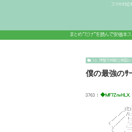
スマホ対応
まとめ”だけ”を読んで安価本
１０、神聖文明樹立帝国ロ
僕の最強のｻ
3763
：
◆MF7ZnvHLX.
_ . - 
.ィ::::::::::::::
_(ミ): : : ::::
／ /i::::::::::: :
,／ ／ !::::/::::::::::
< ／ .'::::':::::::::::
>ﾞ ':::::{::::::;::::