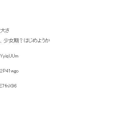
重大さ
、少女期？はじめようか
kYyiqUUm
y2P41wgo
fE7fnX96