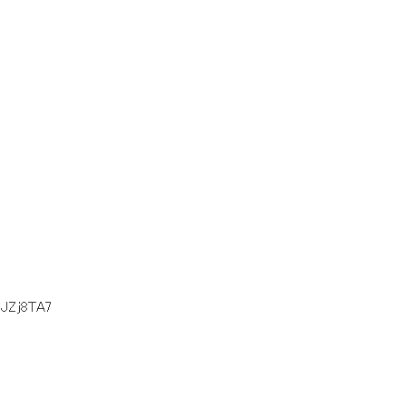
認
+JZj8TA7