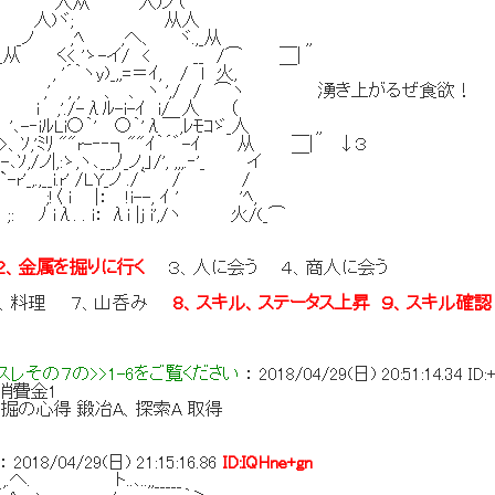
人从 人)ノ (⌒￣
ヾ; 从人
 ,へ、 ヾ.,_从 ,,
'ゝ-イ/ < __ /⌒ ￣|
'´｀ヽy)_,,=＝ｲ, / l 火, ￣
 , , 、 、 ヽ ',/ / ⌒ヽ 湧き上がるぜ食欲！
i ,'./-λﾙ-i-ｲ i/ 人 （
-‐iﾙLi○｀' ○｀'λ￣,ﾚﾓｺゞ_人 ,,
ﾐﾘ ""r-‐‐┐""ｲ｀´゛-ｲ 从 ￣| ↓３
ノ|,:ゝ,ヽ､__,ﾉ_ノ,」/', ,,,.‐'_ イ ￣
_,.,__i.r' /LY_ノ ./｀ / /
i |： !i--, ｲ ' 'ﾍ,
 iλ. . i： λi |ｊ i',/ヽ 火/(_⌒
２、金属を掘りに行く
３、人に会う ４、商人に会う
 ６、料理
７、山呑み
８、スキル、ステータス上昇 ９、スキル確
レその７の>>1-6をご覧ください
：
2018/04/29(日) 20:51:14.34
ID:
 消費金1
掘の心得 鍛冶A、探索A 取得
：
2018/04/29(日) 21:15:16.86
ID:IQHne+gn
.､..,,_____