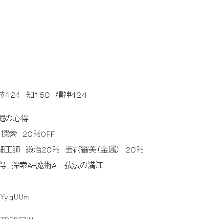
４２４ 知１５０ 精神４２４
 発掘の心得
探索 ２０％OFF
０％OFF 細工師 鍛治２０％ 芸術審美（金属） ２０％
| 鍛治A 探索A取得 探索A+魔術A＝弘法の満江
kYyiqUUm