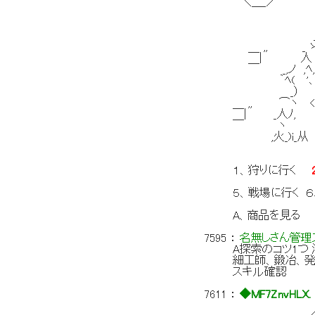
＼＿_／ 
人)
_ノ ,ﾍ
_从 く< 
,, _ ゝ , 
￣| 人 ,'
￣ _,ノ ,ﾍ, 
｀ﾍ( '､ '､
_） >、ｿ,'
,, ⌒ヽ <-､ｿ,/
￣| _人ﾉ, `-r'
￣ ヽ ;!〈 
,火_)i_从 ;: ﾉ
１、狩りに行く
５、戦場に行く
A、商品を見る
7595
：
名無しさん管理ス
A探索のコツ1つ
細工師、鍛冶、発
スキル確認
7611
：
◆MF7ZnvHLX.
,.へ. ト.