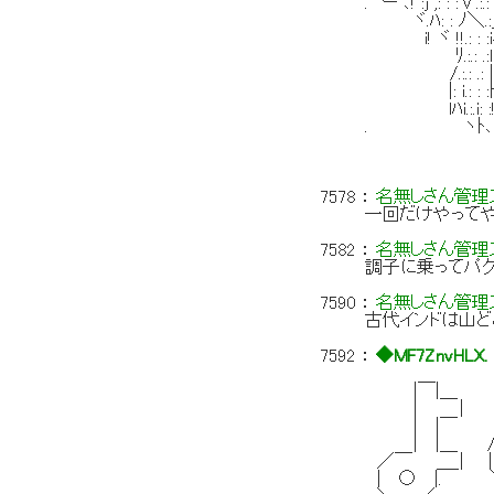
. `ー ､! :j ,: : :∨.:.
ヾ.ﾊ: : ﾉ＼.:_j-ｰ
i! ヾ !!.: : :iィT
ﾘ.:.: .:l ! !::
/.:.: .: |. `
|: i.: : :ﾄ 
lﾊi.:.i: :!
. ヽﾄ､i （. `
｀ / ＞ .
/ （
7578
：
名無しさん管理ス
一回だけやってや
7582
：
名無しさん管理ス
調子に乗ってパク
7590
：
名無しさん管理ス
古代インドは山ど
7592
：
◆MF7ZnvHLX.
|￣
|￣|＿ |￣ 
| | ￣| 
| |￣ ／二
| |＿ / ./
／￣ ＿_| | 
| ○ |. ＼＿