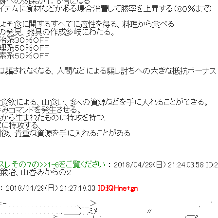
果が１．５倍になる
材などがある場合消費して勝率を上昇する（８０％まで）
およそ食に関するすべてに適性を得る、料理から食べる
器具の作成多岐にわたる。
０％ＯＦＦ
０％ＯＦＦ
０％ＯＦＦ
騙されなくなる、人間などによる騙し討ちへの大きな抵抗ボーナス
食欲による、山食い、多くの資源などを手に入れることができる。
ンドを発生させる。
まれたものに特攻を持つ、
攻する、
な資源を手に入れることがある
レその７の>>1-6をご覧ください
：
2018/04/29(日) 21:24:03.58
ID:
、鍛冶、山呑みからの２
：
2018/04/29(日) 21:27:18.33
ID:IQHne+gn
. . . . . .-＝- . . . . . . . . . . . . . . . . . .、___＞
. . . . . . . . . . . . . . . . . . . . . . ...､＿＿）; ;ミﾒ