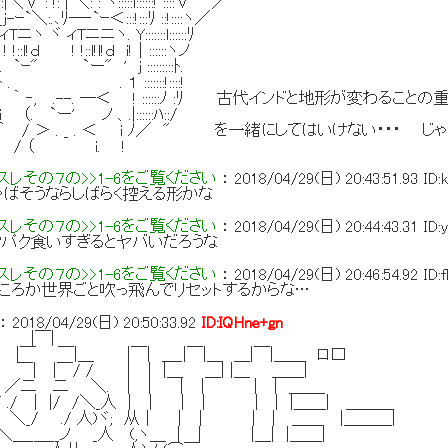
: :|＼∨ : !: | ＼: : ヽ:::::l::::::! ::::∨ ／
`＼:.､ﾘ─‐`ｰ＜:::!:::ﾘ ::!::::ヽ／
ニヽ ヾ ィTニニヽ. Y:::::::l::::::ﾘ
l!ｄ ! !::l!l!ｄ i!｜::::::ヽノ
ｰ" `ー" ' j :::::::::ﾄ.
. . １ :::::::!::::!
 ｀ ‐, .--. ─＜ ! ::::::ﾉ :ﾘ 古代インドと地形が変わることの
ー' ノ 、.|::::::ﾊ::/
 _ . ＜ i ﾉ／ " を一緒にしてはいけない・・・ じゃ
 i. !
レその７の>>1-6をご覧ください
：
2018/04/29(日) 20:43:51.93
ID:
ばそうならしばらく控える形かな
レその７の>>1-6をご覧ください
：
2018/04/29(日) 20:44:43.31
ID:
パク食いすぎるとヤバいだろうな
レその７の>>1-6をご覧ください
：
2018/04/29(日) 20:46:54.92
ID:
ころか世界ごと吹っ飛んでリセットするからな…
：
2018/04/29(日) 20:50:33.92
ID:IQHne+gn
|
￣|＿ |￣| ＿_|￣|＿ ＿|￣|＿＿ ロ口
|￣/ / | ｜ |＿ ＿| |＿ ＿＿|
 二 ＼. ｜ ｜ ｜ ｜ | | ＿＿_
 | |/ /＼_人 | ｜ ｜ ｜ | | |＿＿| ＿＿＿
＼_/ ./ 人)ヾ; 从｜ ｜ ｜ | | ＿＿ |＿＿＿|
_＿__ノ _人 (,ヽ＿ ｜ | |＿| |＿＿|