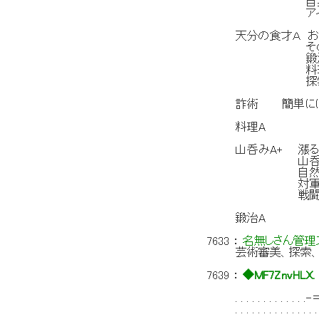
自身への効
アイテムに食
天分の食才Ａ 
その発見、
鍛治系３
料理系５
探索系５
詐術 簡単には
料理A
山呑みA+ 漲る
山呑みコマ
自然から生
対軍に特
戦闘後、貴重
鍛治A
7633
：
名無しさん管理ス
芸術審美、探索
7639
：
◆MF7ZnvHLX.
. . . . . . . 
. . . . . . . 