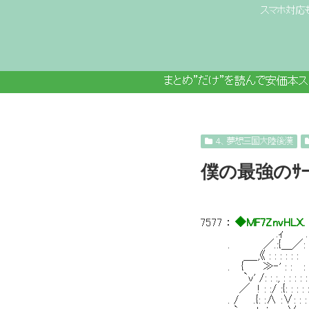
スマホ対応
まとめ”だけ”を読んで安価本
４、夢想三国大陸後漢
僕の最強のｻ
7577
：
◆MF7ZnvHLX.
.ｨ . -=
. ／.:{＿／: : : : : :
＿_,《 : : : : : : :
. { ≫‐' : : : : : :
`v' /: : :, : : : : : : 
／ ! : :/ :{: : : : : :
. / .{: :∧ :∨: : : :!