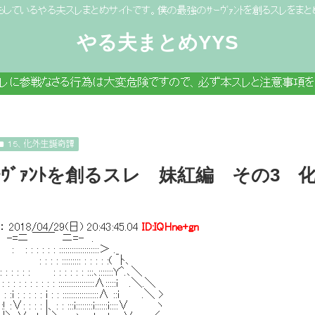
もしているやる夫スレまとめサイトです。僕の最強のｻｰｳﾞｧﾝﾄを創るスレをまと
やる夫まとめYYS
スレに参戦なさる行為は大変危険ですので、必ず本スレと注意事項を
１５、化外生誕奇譚
ｰｳﾞｧﾝﾄを創るスレ 妹紅編 その3
：
2018/04/29(日) 20:43:45.04
ID:IQHne+gn
ニ ￣￣ ニ=- .
 : : :::::::::::::::::::＞ ._
 : : : ::::::::: : : : : :( ﾄ､
 : : : : : : : : : :::､:::::::Y^.､＼
: : : : : : : : : :::::::::::::::::∧:::::i .＼.＼
 :i : : : : : i : : :::::::::::::::::∧ ::i .＼ >
 :∨: : : : |、: : :::i::::::::i::::::i::::∨ ヽ