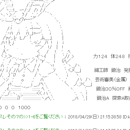
 ,'::;:-‐--､:::｀＞
::::! /::/-─､/::／
:!,,.. -‐/::/ /> /:/,
', 7:/ _'__.'／ ｀ヽ.
_>r‐ｨ'7r--‐'" ':.,
｀'ｰ'´ ', ヽ. ､ ',
 ',. -!─-', ', ',
‐ﾊ ,ﾊ ﾊ._」=-‐'､ i i
､ﾚ L./'´ ! ,ﾑ___.」. |
 ﾄ ,i｀ '､っン ,ﾊ ! i i
 . '''"ﾝ' !/ | !
く / !. ', ,ﾍ.
, ｀ ,. イ'ヽｲ | ',// .> 力１２４ 体２４８ 技
'7i"´／ !｀''ｧ' ､, i 〈ﾊ／
''"7´ レ'' / / ヽ! ',´ヽ._,ﾉヽ.
/ .//i／,' ＼./ ,'! _ｿ ', くメ.,__」 細工師 鍛治
i7 o / ヽ.,_,,.:'" ヽ. i ヽ.
 ,' o .,' ﾊ ' ､ ,' ,ハ ﾉヽ. 芸術審美（金属） 
,___,' i __,./ﾍ.':, ＼ ノ､,ｿく.___」
::::::::::｀"''"´::::::::; ﾍ. ':, ヽ. ', 鍛治３
ヽ､_:::,::::::::::::::::くく ハ ':, '､ ':, !
::::::::::::i7´:::::::::::::::::::::ヽ,rﾍ,.'､ _,.ﾊ ', 
 ０ ０ １０００
レその７の>>1-6をご覧ください
：
2018/04/29(日) 21:15:38.58
ID: