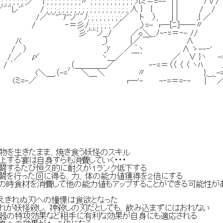
; ; ; ; ;／""} ; ; ; ; ; ; ; ; ;〃 ; ; ; ; ; ; ; ; ; ; ; >{ミ＝=-- | | ¨¨７∨/￣｀ 
 ; ; ; ; ; ; ; ; ; ; ; ; ; ; ; ; ; ; ; ; ; 人 } { | | / / | ; 
"''"7''ソ""ﾉ; ; ; ; ; ; ; ; ;／ ト 〉, | | ,{ ／ ! ;/. .
/; ; ; ; ; ; ／ ,〉=- r─[ﾆ]──〃 ; ; . . . . .
 ／o＼__ﾉ-‐=＝‐- // / . . . . . . .
 |／ ￣ ∧ /. . . . . . . . . 
／ ｀ヽ ∧ ゝ--‐' // . . . . . . . .
／ ￣｀ ／ ∨ }ヽ -=彡' . . . . . . . . 
＿＿／ -‐=＝〈〈 〈 〈 ヽﾊ ノ . . . . . ./ . . .
=′ ＼＿＼ 〃 },__,_-=彡 . . . ./ . . . .
- -‐=＝=‐- | ／ . . . . . . . . . . .
物を生きたまま、焼き食う妖怪のスキル
自身すらも消費していく・・・
び恒久的に耐久が１ランク低下する
回に得る、力、体の能力値獲得を２倍にする
消費して他の能力値もアップすることができる可能性が
抑えきれぬ刃への憧憬は食欲となった
し、神殺しの刃だとしても、飲み込まずにはおれない
果など相手に有利な効果が自身にも適応される