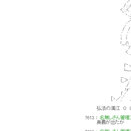
／,.ﾍ::::ヽ.
/::::/ ',::
く::::く ／ ヽ;:::
｀ヽ､;ヽ､ヽ,>::
,>:;､:;___
.,:'´ ; 
/ / / ! ;
,' .,' ,'.
i ! /'ｧr';
!__,ﾊ ,ﾊ !
｀ｿ !. `´
く 人" 
｀ヾ､!,＞,､
,' / .,'｀"
「`ヽﾊ ,' ,.
└--!/ .i 
__ ./, ,〉`
l_,＞,' ヽﾝ
./ .／ r'!､.
!ｧ' ,.ｲ_::
「,:' .,:'__/:::
[ヽ／,' /::::::
弘法の満江 ０ ０
7613
：
名無しさん管理ス
奥義が出たか