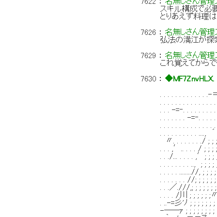
7622
：
名無しさん管理ス
スキル構成で必
とりあえず料理は
7626
：
名無しさん管理ス
弘法の満江が探
7629
：
名無しさん管理ス
これ覚えてからで
7630
：
◆MF7ZnvHLX.
. . . . . . . 
. . . . . . . 
. . . -=‐. . . 
. . . . . . . -=‐.
. . . . . . . . . 
. . . . . . . . . . 
〃. . . . . . . ./ ;
. . . ,′.. . . . / ;
. . ./... . . . . ,′;
. . . . . . . . .., 
. . . . . ........//, 
. . . . . . . //; ; ;
. . .／.///,; ; ; ; ;
. . . . /川 ; ; ; ; ;
. ..-=彡'ﾉ ; ; ; ; ; ;
-──ｧ ; ; ; ; ; ; 