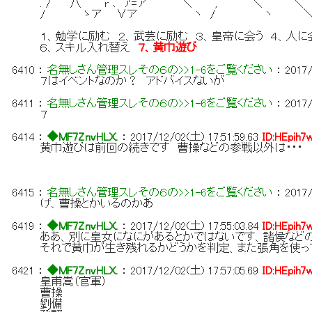
. / 八 r ､ ｱ=ア⌒ ＼ , ⌒＼
/ ゝア ∨ア ヽ / ヽ 
１、勉学に励む ２、武芸に励む ３、皇帝に会う ４、人に
６、スキル入れ替え
７、黄巾遊び
6410
：
名無しさん管理スレその６の>>1-6をご覧ください
：
2017/
７はイベントなのか？ アドバイスないが
6411
：
名無しさん管理スレその６の>>1-6をご覧ください
：
2017/
７
6414
：
◆MF7ZnvHLX.
：
2017/12/02(土) 17:51:59.63
ID:HEpih7
黄巾遊びは前回の続きです 曹操などの参戦以外は・・・
6415
：
名無しさん管理スレその６の>>1-6をご覧ください
：
2017/
げ、曹操とかいるのかあ
6419
：
◆MF7ZnvHLX.
：
2017/12/02(土) 17:55:03.84
ID:HEpih7
ああ、別に皇女になにがあるとかではないです、諸侯など
それで黄巾が生き残れるかどうかを判定、また張角を使っ
6421
：
◆MF7ZnvHLX.
：
2017/12/02(土) 17:57:05.69
ID:HEpih7
皇甫嵩（官軍）
曹操
劉備