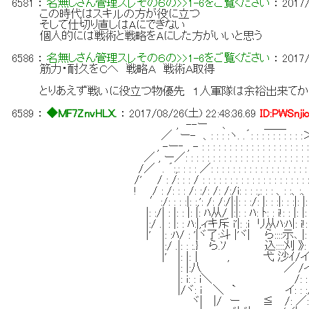
6581
：
名無しさん管理スレその６の>>1-6をご覧ください
：
2017/
この時代はスキルの方が役に立つ
そして仕切り直しはAにできない
個人的には戦術と戦略をAにした方がいいと思う
6586
：
名無しさん管理スレその６の>>1-6をご覧ください
：
2017/
筋力・耐久をＣへ 戦略Ａ 戦術Ａ取得
とりあえず戦いに役立つ物優先 １人軍隊は余裕出来てか
6589
：
◆MF7ZnvHLX.
：
2017/08/26(土) 22:48:36.69
ID:PWSnji
, --ー 、 ＿＿
／ ー- 、: : : :ヽ. .´: : : : : : : : : :＞.
, -ー‐ , - : : : : : : : : : : : : : : : : : : : : :
／ , ー／: : : : : : : : : : : : : : : : : : : : : : : : :
/／ . ´:,: : : : ／: : : : : : : : : : : : : : : : : : : : : 
/' / : /: : : / : : : : : : : : : : : : : : : : : : : : : 
! / : /: : : /: :/: /: /:/i: : : :,: : : 、: :、:、: : : : :
′:/: : : :|: :,': /: /:/|:|: : :/: |: : :|: : :|: |: : ､: :
|: :/| : |: : |: |: ﾊ从/ |:|: : ﾊ: ﾄ: : i!: : |: |: : :|: : 
|:/ .| : |: : ﾊ:|,ィキ斥 i'|: :i リ从ﾊ:ﾊ|: i!: : :|: : 
|' |: :ﾊ/ : '|ヾ了:斗 |'ヾ| ら::::示､ |: : /: :/: 
|:/ .|: : :.} ら.ｿ 込::::刈 》: /: :/､: :
|' |: |:│ , 弋 沙ｲ/イ: :ｲ )|: : 
|: |:八 ／ /イ: :|ノ: : : : 
|: i: : i＼ /: : i:/ : : : : 
|/ヾ: i ＼ ` イ: : :/': : : i
ヾ| |/ ー ≦ /: ／: :/i: /i: