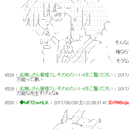
／:. :／:. :. :. :. :. :. :. :. :. :.＼ :ヽ:. ヽ:. :. :. :ヽ
／/:. :.':. :. :. |:. :|:. :j|＼:. :. :. :. :. :. :. :. :`､ : :. :. :.
':. /:. :. :. :. | 斗:.从￣: ､￣:. :. }:. :ｉ:. :. :. :. :. :. : .
:. /' : ｉ:. :ｉ:. :|:.八:. ｨf不 ﾌ＼:. : ,:. :.|ヽ:.:ｉ:. :. :. :. : :.
ｉ/:j|:.:.|:. i|:.ー_､:.{＼vソ ｜V:. :.:| ｉ:.|:. :. :. :. :. :､
八: |:.八 : : v＼ |i:. :. :. |ノ:.ﾉ:. :. :. :. :ｉ'⌒
､ :. :.＼ﾊ 从:. :. ハ:. :. :. :. :. :人
＼:.:/:込 －' ,| :. : :, }＿:. :. ハ{
,:. :. :._/＼ ,. イ人. :. ｉ'" 人:./
ｉハｲ ＼ 「 ＞》'"⌒｀ ／:／⌒＞ そんなこ
{二> } _{ 7ハ ,.:::／:::／ ヽ
(_ ':::}:::}ﾉo∧ /:::/::}::/ 俺
, {:/::/-し'／:::/::: |:, ｉ
{ |':: { /／:::／:::::: |' ／ `､ そうな
6526
：
名無しさん管理スレその６の>>1-6をご覧ください
：
2017/
万能って凄い
6529
：
名無しさん管理スレその６の>>1-6をご覧ください
：
2017/
万能な先生すげぇなぁ
6530
：
◆MF7ZnvHLX.
：
2017/08/26(土) 22:36:31.41
ID:PWSnji
/| ／:::/
/::} _/:::::::/_
《::ﾉ⌒::::／ ､｀＞'"::::》
／⌒ ⌒“''*､:::::::::／､