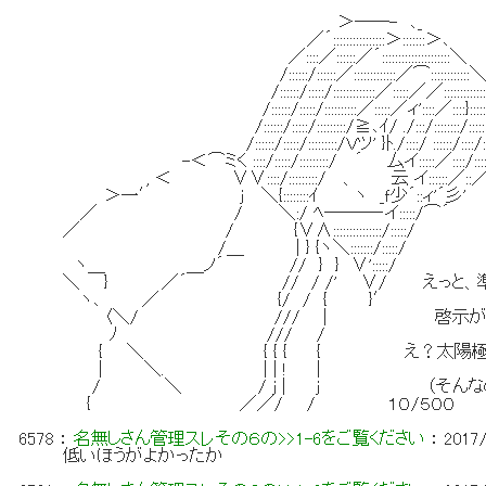
＞──- ､_
／´::::::::::::::::＞:::::::＞､
／::::／::::::／´:::::::::::::::::::::＼
/::::::/::::::／:::::::::::::／⌒::::::::::::
/::::::/:::::/:::::::::::::／:::::／／::::::::::::
/::::::/:::::/::::::::::／:::::／ィ'::::／::::}:::::::
/::::::/:::::/:::::::::/≧､ｲ/ ./:::/::::::::/:::::::
/::::::/:::::/:::::::::/Ｖツ' }ﾄ./::::/ ::::::/::::/:::
-＜⌒ミく ::::/:::::/:::::::::/ ´ 厶イ:::::／::::/::::
, ＜ ∨∨::::/:::::::::/ 、 云 イ::::::／::
＞一′ ｊ ＼{::::::::ｲ ヽ _ｆ少´::ィ'´彡'
／ / ＼:/ ﾍ───‐イ:::::/⌒´
／ / {∨∧:::::::::::::::/:::::/
/＿ | } {ヽ＼:::::::/:::::/
ヽ＿ ＿ノ´ // } } ∨':::::/
＼ } ／´ // / /' ∨/ えっと、準備
ヽ､ ／ {/ / { }′
〈＼/ /// | 啓示があったら
ﾉ /// /
{ ＼ { { { { え？太陽極光
| ＼. | | ! |
/ ＼ / ｊ | ｊ （そんなの下賜
{ ／／/ / １０/５００
6578
：
名無しさん管理スレその６の>>1-6をご覧ください
：
2017/
低いほうがよかったか