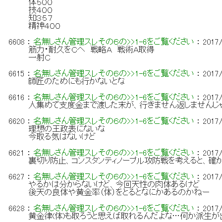
体５００
技４００
知３５７
精神４００
6608
：
名無しさん管理スレその６の>>1-6をご覧ください
：
2017/
筋力・耐久をＣへ 戦略Ａ 戦術Ａ取得
一射Ｃ
6615
：
名無しさん管理スレその６の>>1-6をご覧ください
：
2017/
師匠のためにも行かないとな
6616
：
名無しさん管理スレその６の>>1-6をご覧ください
：
2017/
人集めて支度金まで渡した末が、行きません返しませんじ
6620
：
名無しさん管理スレその６の>>1-6をご覧ください
：
2017/
理想の王政表にないな
今取る気はないけど
6621
：
名無しさん管理スレその６の>>1-6をご覧ください
：
2017/
裏切り防止、コンスタンティノープル攻防戦を考えると、確
6627
：
名無しさん管理スレその６の>>1-6をご覧ください
：
2017/
やるかは分からないけど、今回天性の肉体あるけど
後天の良体や黄金率（体）をとるとなにかあるのかねー
6628
：
名無しさん管理スレその６の>>1-6をご覧ください
：
2017/
黄金律(体)も取ろうと思えば取れるんだよな…何か派生が