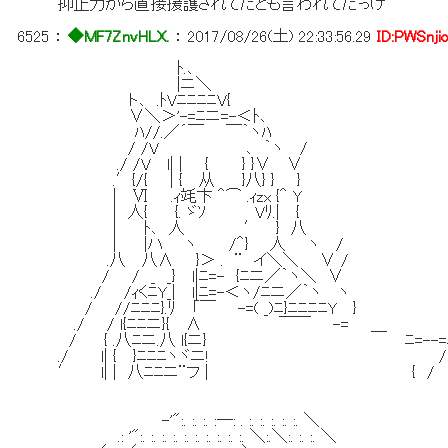
抑止力から直接援護されてたとも言われてたっけ
6525
：
◆MF7ZnvHLX.
：
2017/08/26(土) 22:33:56.29
ID:PWSnji
ﾄ.､
|ニ＼
ト､ .ﾄVﾆﾆﾆﾆV{
∨＼＞'-=ﾆニ=-＜ﾄ､
ﾊ//.／´￣ ￣｀ヽﾊ
/ /V ､ ｀ヽ /
./ /V l| | { } }∨ ∨
.′{/{ | { 从 }八} } }
| Ⅵ .ｨ竓卞 ＾⌒ .ｨzx {＾ Y
| 人{ {. ゞｿ Vﾘ.
| ﾄ､ 人 ′ }
| |ハ ヽ /＾} 人 ヽ
.八 八∧ }＞ . ¨ イ＼＼ 
/ / _ _} l|ﾆ=- {ﾆニ／｀ヽ＼
./ /ｨくﾆY_| l|ﾆ=-＜ヽ/ﾆニ／｀
/ //ﾆﾆﾆ}.ﾘ 「￣ -=( _)ﾆ}ﾆﾆﾆﾆY
./ / l{ﾆﾆニ}{ ∧ ￣￣ -= ＿ __ 
/ { .八ﾆニ.八 l{ニ} ﾆ=--=ﾆ
./ l| { }ﾆﾆﾆヽヾニ! 
′ l| | 八ﾆﾆニ¨フ | { 
-'":. :. :. :―: . :. :. :. :. :. ＼
.: '":. :. :. :. :. :. :. :. :. :. ＼:.＼:. :. :. ＼