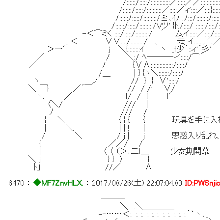
/::::::/:::::/:::::::::::::／:::::／／::::::::::::
/::::::/:::::/::::::::::／:::::／ィ'::::／::::}:::::::
/::::::/:::::/:::::::::/≧､ｲ/ ./:::/::::::::/:::::::
/::::::/:::::/:::::::::/Ｖツ' }ﾄ./::::/ ::::::/::::/:::
-＜⌒ミく ::::/:::::/:::::::::/ ´ 厶イ:::::／::::/::::
, ＜ ∨∨::::/:::::::::/ 、 云 イ::::::／::
＞一′ ｊ ＼{::::::::ｲ ヽ _ｆ少´::ィ'´彡'
／ / ＼:/ ﾍ───‐イ:::::/⌒´
／ / {∨∧:::::::::::::::/:::::/
/＿ | } {ヽ＼:::::::/:::::/
ヽ＿ ＿ノ´ // } } ∨':::::/
＼ } ／´ // / /' ∨/
ヽ､ ／ {/ / { }′
〈＼/ /// |
ﾉ /// /
{ ＼ { { { { 玩具を手に入れ
| ＼. | | ! |
/ ＼ / ｊ | ｊ 思惑入り乱れ、
{ ／／/ /
| 〈 〈 （＞､二{＿ 少女期開幕
＼ ｊ } } 〉 {
ﾄ」 //／ ∧
6470
：
◆MF7ZnvHLX.
：
2017/08/26(土) 22:07:04.83
ID:PWSnji
―――
＼:. :＼＿＿＿＿
-‐……＜:. :. :. :. :. :. :. :. :. :. :.｀`丶､_