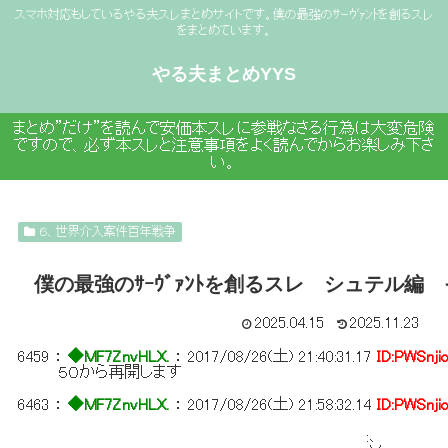
スマホ対応もしているやる夫スレまとめサイトです。僕の最強のｻｰｳﾞｧﾝﾄを創るスレ
をまとめています。
やる夫まとめYYS
まとめ”だけ”を読んで安価本スレに参戦なさる行為は大変危険
ですので、必ず本スレと注意事項をよく読んでからお楽しみ下さ
い。
６、世界介入案件百年戦争
僕の最強のｻｰｳﾞｧﾝﾄを創るスレ シュテル編
2025.04.15
2025.11.23
6459
：
◆MF7ZnvHLX.
：
2017/08/26(土) 21:40:31.17
ID:PWSnji
５０から再開します
6463
：
◆MF7ZnvHLX.
：
2017/08/26(土) 21:58:32.14
ID:PWSnji
:､