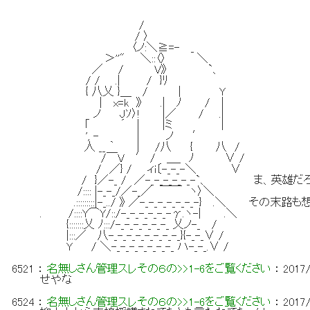
/
/ 〉
〈ノ:＼≧=- _
＞''" ＼::〈〉 ＼
／ / V》 `、
/ / .| / }ﾘ
{ 八乂 }＿ / | Y
| x=k 》 .| ﾉ / |
ノ Jｿ〉! |／ / .|
｢ ´ | |ミ |
', - | ノ ′
人 __ ｀ | /八 { 八 /
/￣V ′ / ＿_ ﾉ ∨ /
/ ／} / ィi〔-_-_-＼ ∨
/ }／-_ / ／-_-_-_-_-_-`、 ま、英雄だ
/:::: |-_-_/／-_／ ￣￣ ヽ〉＼
.:::::::::|-_../ 》 ／-_-_-_-_-_-_-} .＼ その
. /::::Y⌒Y/::/-_-_-_-_-_-γ.ヽ-| .＼
{:::::::乂 ﾉ:::/-_-_-_-_-_-_ 乂ノ-_ /
|:::／ 八-_-_-_-_-_-_-_-_}{-_-_∨ /
Y / ＼-_-_-_-_-_-_-_ ハ-_-_.∨ /
6521
：
名無しさん管理スレその６の>>1-6をご覧ください
：
2017/
せやな
6524
：
名無しさん管理スレその６の>>1-6をご覧ください
：
2017/