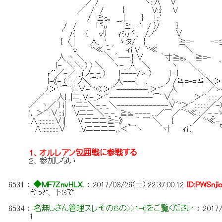
／./ ′ ヽ::∧ ∨
／ / / { V::} V
/ ≧s｡ __.| } !::′
/ / 「㍉ ≧=-′/ }/ }
′/{ { ｖﾘ ｨぅﾃ㍉ /ノ′ ∨ 
{ ( | .人. '_ ゝタ/ { ≧=- -=
｀ｖ ﾞ''≪､‐´ ィi V ﾞ''≪ ＼
人 ヽ ＼ ＼´---.{ ∨ ｀寸≧s｡ ≧=-
{-_ ＼＼ ) ) ＼ ヽ-_ 人 ＼ ヽ ＼ 
r'¨／-／::,ｲノ-_-_) }----/ゝ ) .} } 
{-《-_(:::::::ノ＼⌒´ 人---{＿､ ノ /≧=-=≦.＼＞'
ﾉ＞' ⌒ {ﾆ∨-ﾞ''≪＞'"--------,＞''" 人 ／ゝ-
／ .人} .|ニ.∨-_＞'"-----------⌒ ∨､ ＞'"
／ ヽ／ } i| ｖニﾆ＼-_-_＼-------------∨ﾞ''＞'":::::::
'，＞'":∨:::i| Vニニ ＼-_-_ ≧s｡----....／⌒／´ﾞ''
.∧:::::::::::∨i| ∨ニニニ≧=》 _ ｀ ⌒ ＼ { ／ ﾞ''≪-_-_-
∧:::::::::::∨ .Vニニニニ,､＜⌒ヽ ｀寸 ィi〔 ﾞ'
１、オルレアン包囲戦に参戦する
２、参加しない
6531
：
◆MF7ZnvHLX.
：
2017/08/26(土) 22:37:00.12
ID:PWSnji
おっと、下３で
6534
：
名無しさん管理スレその６の>>1-6をご覧ください
：
2017/
１