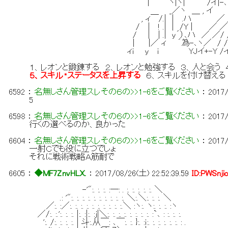
| ヾ|ヾ| /イ|-､ ' |' 
_／ヽ ＿ , イ ゝ､＿__ 
, ィ￣/.| | .ハ ／ ／ ／
/ | ! .| | /Y | ／ ／ 
/ | | .| y´）､ハ ／ ／/ 
| |／ ィ ´為-､ヽ／ / / 
ィi y i YJイ+-Y /
１、レオンと鍛錬する ２、レオンと勉強する ３、人と会う
５、スキル・ステータスを上昇する
６、スキルを付け替え
6592
：
名無しさん管理スレその６の>>1-6をご覧ください
：
2017/
5
6598
：
名無しさん管理スレその６の>>1-6をご覧ください
：
2017/
行くの選べるのか、良かった
6604
：
名無しさん管理スレその６の>>1-6をご覧ください
：
2017/
一射Ｃでも役に立つでしょ
それに戦術戦略Ａ筋耐で
6605
：
◆MF7ZnvHLX.
：
2017/08/26(土) 22:52:39.59
ID:PWSnji
-'":. :. :. :―: . :. :. :. :. :. ＼
.: '":. :. :. :. :. :. :. :. :. :. ＼:.＼:. :. :. ＼
／:. :／:. :. :. :. :. :. :. :. :. :.＼ :ヽ:. ヽ:. :. :. :ヽ
／/:. :.':. :. :. |:. :|:. :j|＼:. :. :. :. :. :. :. :. :`､ : :. :. :.
':. /:. :. :. :. | 斗:.从￣: ､￣:. :. }:. :ｉ:. :. :. :. :. :. : .