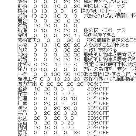
魔術 ０ ０ ０ ２０ ２０ 魔術使えるよう
剣術 ０ １０ １０ ０ ２０ 剣の扱いにボ
槍術 １０ １０ ０ ０ １５ 槍の扱いにボ
武術 １０ ２０ １０ ０ ０ 武器を持たない戦闘に
居合 ０ ０ ２０ ０ ２０ 
斧術 ２０ ２０ ０ ０ ０ 
航海 ０ １０ １０ ２０ ０ 船の扱いにボ
発明 ０ ０ ０ ２０ １５ 物を発明で
芸術審美０ ０ ０ ３０ ０ 物の価値を見定めること
医療 ０ １０ １０ ２０ ２０ 人を癒すことが
内政 ０ ０ ０ ３０ ２０ 内政に携わ
戦略 ０ ０ ０ ２０ ３０ 戦略的に物事を思考
戦術 ０ ０ ２０ ２０ １０ 戦術的に物事を思考
仕切り ０ ２０ ４０ ２０ ０ 判定に成功時不利な状
怪力 ５０ ５０ ０ ０ ０ 筋力の数値を一定ターン数
心得 ０ ０ １００ ５０ １００ある事柄に対する心
破壊工作 ０ ０ １０ ２０ ２０ 敵保有戦力に戦闘開始
魔力放出 ０ ２０ ２０ ２０ ２０ ３０％ＯＦＦ
追跡 １０ ２０ ０ ０ １０ ３０％ＯＦＦ
探索 ０ ２０ ０ ０ ２０ ３０％ＯＦＦ
推理 ０ ０ ０ ２０ １０ ３０％ＯＦＦ
礼節 ０ ２０ ０ ０ ２０ ８０％ＯＦＦ
演説 ０ ０ ２０ ２０ ０ ８０％ＯＦＦ
手品 ０ ２０ ２０ ０ ２０ ８０％ＯＦＦ
彫刻 ２０ ０ ２０ ０ ０ ８０％ＯＦＦ
絵画 ０ ２０ ０ ０ ２０ ８０％ＯＦＦ
拷問 ２０ １０ ０ ０ ２０ ３０％ＯＦＦ
信仰 ０ ０ ０ ０ ３０ ３０％ＯＦＦ