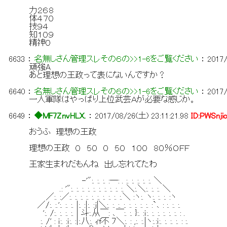
力２６８
体４７０
技９４
知１０９
精神０
6633
：
名無しさん管理スレその６の>>1-6をご覧ください
：
2017/
頑強A
あと理想の王政って表にないんですか？
6640
：
名無しさん管理スレその６の>>1-6をご覧ください
：
2017/
一人軍隊はやっぱり上位武芸Ａが必要な感じか。
6649
：
◆MF7ZnvHLX.
：
2017/08/26(土) 23:11:21.98
ID:PWSnji
おうふ 理想の王政
理想の王政 ０ ５０ ０ ５０ １００ ８０％ＯＦＦ
王家生まれだもんね 出し忘れてたわ
-'":. :. :. :―: . :. :. :. :. :. ＼
.: '":. :. :. :. :. :. :. :. :. :. ＼:.＼:. :. :. ＼
／:. :／:. :. :. :. :. :. :. :. :. :.＼ :ヽ:. ヽ:. :. :. :ヽ
／/:. :.':. :. :. |:. :|:. :j|＼:. :. :. :. :. :. :. :. :`､ : :. :. :.
':. /:. :. :. :. | 斗:.从￣: ､￣:. :. }:. :ｉ:. :. :. :. :. :. : .
:. /' : ｉ:. :ｉ:. :|:.八:. ｨf不 ﾌ＼:. : ,:. :.|ヽ:.:ｉ:. :. :. :. : :.