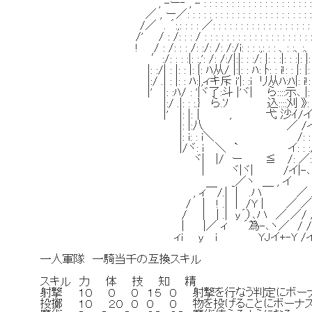
, -ー‐ , - : : : : : : : : : : : : : : : : : : : : :
／ , ー／: : : : : : : : : : : : : : : : : : : : : : : : :
/／ . ´:,: : : : ／: : : : : : : : : : : : : : : : : : : : : 
/' / : /: : : / : : : : : : : : : : : : : : : : : : : : : 
! / : /: : : /: :/: /: /:/i: : : :,: : : 、: :、:、: : : : :
′:/: : : :|: :,': /: /:/|:|: : :/: |: : :|: : :|: |: : ､: :
|: :/| : |: : |: |: ﾊ从/ |:|: : ﾊ: ﾄ: : i!: : |: |: : :|: : 
|:/ .| : |: : ﾊ:|,ィキ斥 i'|: :i リ从ﾊ:ﾊ|: i!: : :|: : 
|' |: :ﾊ/ : '|ヾ了:斗 |'ヾ| ら::::示､ |: : /: :/: 
|:/ .|: : :.} ら.ｿ 込::::刈 》: /: :/､: :
|' |: |:│ , 弋 沙ｲ/イ: :ｲ )|: : 
|: |:八 ／ /イ: :|ノ: : : : 
|: i: : i＼ /: : i:/ : : : : 
|/ヾ: i ＼ ` イ: : :/': : : i
ヾ| |/ ー ≦ /: ／: :/i: /
| ヾ|ヾ| /イ|-､ ' |' 
_／ヽ ＿ , イ ゝ､＿
, ィ￣/.| | .ハ ／ ／ ／- ゝ
/ | ! .| | /Y | ／ ／ 
/ | | .| y´）､ハ ／ ／/ 
| |／ ィ ´為-､ヽ／ / / 
ィi y i YJイ+-Y /
一人軍隊 一騎当千の互換スキル
スキル 力 体 技 知 精
射撃 １０ ０ ０ １５ ０ 射撃を行なう判定にボ
投擲 １０ ２０ ０ ０ ０ 物を投げることにボ