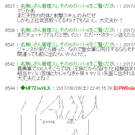
6537
：
名無しさん管理スレその６の>>1-6をご覧ください
：
2017/
マジかあ
まだ天性の肉体と射撃スキルのみだぜ
しかも上位武芸取ってるわけでもないし、大丈夫か？
6539
：
名無しさん管理スレその６の>>1-6をご覧ください
：
2017/
まだチュートリアルだと思いたい ただ・・・次ターン迎えた
6541
：
名無しさん管理スレその６の>>1-6をご覧ください
：
2017/
ジャンヌが来たら勝った、なので聖女軍に同行するならそ
間違っても前に出たらいかんけど。
6542
：
名無しさん管理スレその６の>>1-6をご覧ください
：
2017/
義勇軍で100人そこらで幼い王族だから箔付けと経験詰
相当ヤバい苦境とかじゃなきゃ早々ヤバい矢面に出される
大丈夫だよね？
6544
：
◆MF7ZnvHLX.
：
2017/08/26(土) 22:41:15.79
ID:PWSnji
/ 八 ∧ ∨/ i|
/ ./ ／ } } ∧ ∨ .i|
. / ./ ／ ﾉ 〉 〉 〉 .八
′ ′／ ￣｀( / ./ / /} ／
| | ）八 /＿/_ / 《／
| | ＾ぇ===k ィ爪^′ |
| | |
| | ' 八 |