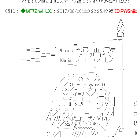
これまでの傾向的にステージ違っても何かあるとは思う
6510
：
◆MF7ZnvHLX.
：
2017/08/26(土) 22:25:48.95
ID:PWSnji
∧
/.∧
∨./
}ニ{
_ ―＝≠}
. _ ―＝ ＿ ＿ | |
―＝ニ二 Jhesus そ(√) .山 ( ｀j)テ゛| |
二ニ＝― メ 」ﾌ「￣l ﾔ <ﾞ | |
―＝ニ二 Maria .ゝ 」 ゝノ |_ ノ | |
¨ ―＝ | |
＿＿ ¨ ―＝≠}
. : : : -＝-: :￣: : . | |
／: :／ ○ ゝ...ノ o＼. | |
. : :／ O . -= ┐从 rｚ.､0.ヽ | |
/: : ( (C／- ―}l| 大 j!‐-＼ }ヽ .| |
. : : :ヽイ イ≠ﾉ ＼／ヽ＿〈.ﾉ: : .| |
.: : : : 只〃::::::::::l＼ ,ｲ:::「 只 : | .| |
. ′: : ' : : {l lっ::::ﾘ ｀" ﾄ:::j ∨＼| .| 
. .: : : / : : : : ゝ- " ｰ' ﾉ＼ ! ! !
,': :／ヽ人 : :}､ ー . イ ./ /| | |
/イ /从∨'＼lﾉ辷F＝弌/_∨:!/l / | |
|/ Y／込./φ〈 ｀Y´〉ψ:.､ / .| | 
〃::::::::::l!.＆∞∞∞&､::::＼ ./〉┐
γ´/／|::::::::::!///// !:.:.∨ﾊ::::::: ＼ /