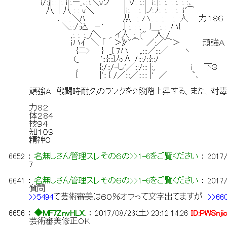
ｉ/:j|:.:.|:. i|:.ー_､:.{＼vソ ｜V:. :.:| ｉ:.|:. :. :. :. :. :､
八: |:.八 : : v＼ |i:. :. :. |ノ:.ﾉ:. :. :. :. :ｉ'⌒
､ :. :.＼ﾊ 从:. :. ハ:. :. :. :. :. :人 力１
＼:.:/:込 －' ,| :. : :, }＿:. :. ハ{
,:. :. :._/＼ ,. イ人. :. ｉ'" 人:./
ｉハｲ ＼ 「 ＞》'"⌒｀ ／:／⌒＞ 頑強Ａ
{二> } _{ 7ハ ,.:::／:::／ ヽ
(_ ':::}:::}ﾉo∧ /:::/::}::/
, {:/::/-し'／:::/::: |:, ｉ 下３
{ |':: { /／:::／:::::: |' ／ `､
頑強Ａ 戦闘時耐久のランクを２段階上昇する、また、対
力８２
体２８４
技９４
知１０９
精神０
6652
：
名無しさん管理スレその６の>>1-6をご覧ください
：
2017/
7
6641
：
名無しさん管理スレその６の>>1-6をご覧ください
：
2017/
質問
>>5494
で芸術審美は６０％オフって文字出てますが
>>66
6656
：
◆MF7ZnvHLX.
：
2017/08/26(土) 23:12:14.26
ID:PWSnji
芸術審美修正ＯＫ