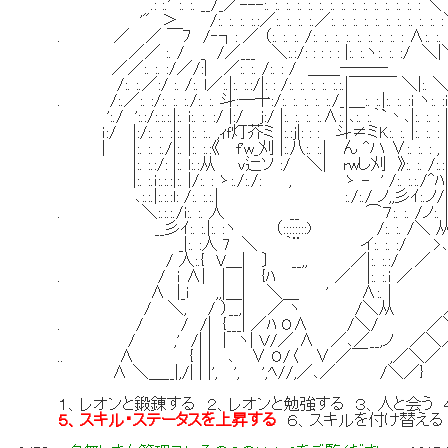
.: :.'":. :. __/_／---:. :. :. :. :. :. :. :. :. :. :. :. :. :. : ＼
'" ＞ /:. :. :. :.:／:. :. :. :.／:. :. :. :. :. :. :. :. :. :. 
. ／ ／ ￣ﾌ /‐┐: ／ （:. :. :. /:. :. :. :. :. :. :. :. : ∧:. :. :
／／ :. / _ /／___ ＼:.:/: : : : : |:. :.ヽ:. :. :/ ＼|＼
／／:. :. :/／/:| ／:. :. /:. : / ＿＿――― ヽ|
/:. :.／:/ :. /:. l／:.|:. :.:/|: : /:. :. :. :. :.:.|￣￣￣ ＼|:. ＼
. /:.／:. :/:. :. :./:. :. 斗:―十:/:. :. :. :. :./_|＿:. :.|:. :. :i ヽ:. :i:. 
':./ ':.:/:.:.:.|:. i:. :. :/ |:/ j:/ |:. :. :. :.∧:.|､:. :.｀`丶､|:. :. : |:. 
ｉ:/ |:/:. :. :|:. |:. :.. ,ｨｆ灯芥ミ |:.:j|: : : 斗≠ミK:. :. |:. :. : |:. :
| |:. :. :./|:. |:. :.:《 f'w_刈 |:.八:. :.| ん ^ハ ∨:. :. : , |:. :
|:. :.:/: |:. l:.:从 v辷ソ :/ ＼| rwし刈 》:. :. /:.:|:. :. 
|:. :.ｉ:.:.:|:. |/:. : ゝ:./:./: , ゝ - ' /:. :.:./^ﾊ|:. :.
､:.:.|:.:.:l: /:. :.:.| :./:./ ノ,,彡ｲ:.ノ/|:. :. 
. ＼:.:.:./i:. :. 人 __ ⌒７:. :. /ノ:. |:. :.
__彡ｲ:. :.|:. :ヽ （::::::::) /:. :. /＼ 从:. :|
_|:. :人 7 ＼ ｀¨ イ:. :. :/ >､:. :ﾉ':
/ 人:.{ V＿| 〕 __,, ／|:. :.:/ ／ ＼:
. / ｉ ∧| | | {ﾊ ／ |:. :.ｉ ／
∧ |_i ,,|＿| ＼＿ ' ∧:. | 
/ ＼, / ）__,| ／ ヽ /＼从 
. / / /| {___| ／ﾊ O∧ /＼/ ／＼／
/ ,' /| | | ヽ| Ｖ/／ ∧ ／､／__,ノ ／
.. ∧ { | | ､ ∨ O/〈 ∨ ／￣ ,／
∧ ＼＿__|,/| | |', ', ',ﾍ//,／､／ /＼／}
１、レオンと鍛錬する ２、レオンと勉強する ３、人と会う
５、スキル・ステータスを上昇する
６、スキルを付け替え