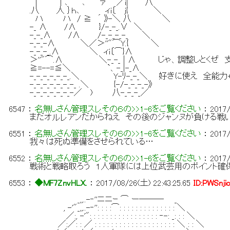
| | ､ ､ ァ ／i| 八
.八 人 ｝ｈ､ ィi〔 ｊ{ ＼
ハ ハ / ≧ ´ 》-＼ 八 ＼
-_ ∧ /∧ }/-_-_.∨ ＼
-_-_∧ /∧ /-_-_-_-_ ＼
-_-_-∧ ＼／＞''"⌒Y.{ ＼
-_-_-_.∧ ＼ ィi〔⌒}∧
＞''"⌒.∧ ＼-_-_ | ∧ じゃ、調整しとくぜ 
≧=--=≦＼ `、-_|-_∧
-_-_-_-_-_-_.＼ Y-ﾘ-_-_＼ 好きに使え 全能力
-_-_-_-_-_-_-_ .＼ {-/-_-_-_-》
-_-_-_-_-_-_-／ ) 八-_-_-_／
6547
：
名無しさん管理スレその６の>>1-6をご覧ください
：
2017/
まだオルレアンだからねえ その後のジャンヌが負ける戦
6551
：
名無しさん管理スレその６の>>1-6をご覧ください
：
2017/
我々は死ぬ準備をさせられている…
6552
：
名無しさん管理スレその６の>>1-6をご覧ください
：
2017/
戦術と戦略取ろう １人軍隊には上位武芸用のポイント確
6553
：
◆MF7ZnvHLX.
：
2017/08/26(土) 22:43:25.65
ID:PWSnji
_,,..-‐''ニニｰ ⌒ ー─── _
, -'"_,,..-‐'': : : :⌒: : : : : : : : : : : : : : ＼
／:, -'": : : : : : : : : : : : : : : : : ‐-: _: : : ＼
／:／: : ／ : : : : : : : : : : : : : : : : : : : : ＼ : : ＼