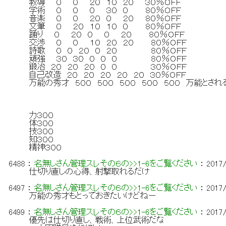
教導 ０ ０ ２０ １０ ２０ ３０％ＯＦＦ
学術 ０ ０ ０ ３０ ０ ８０％ＯＦＦ
音楽 ０ ０ ２０ ０ ２０ ８０％ＯＦＦ
文筆 ０ ２０ １０ １０ ０ ８０％ＯＦＦ
踊り ０ ２０ ０ ０ ２０ ８０％ＯＦＦ
交渉 ０ ０ １０ ２０ ２０ ８０％ＯＦＦ
詩歌 ０ ０ ２０ ０ ２０ ８０％ＯＦＦ
頑強 ３０ ３０ ０ ０ ０ ８０％ＯＦＦ
鍛冶 ２０ ２０ ２０ ０ ０ ３０％ＯＦＦ
自己改造 ２０ ２０ ２０ ２０ ２０ ３０％ＯＦＦ
万能の秀才 ５００ ５００ ５００ ５００ ５００ 万能と
力３００
体３００
技３００
知３００
精神３００
6488
：
名無しさん管理スレその６の>>1-6をご覧ください
：
2017/
仕切り直しの心得、射撃取れるだけ
6497
：
名無しさん管理スレその６の>>1-6をご覧ください
：
2017/
万能の秀才もとっておきたいけどねー
6499
：
名無しさん管理スレその６の>>1-6をご覧ください
：
2017/
優先は仕切り直し、戦術、上位武術だな