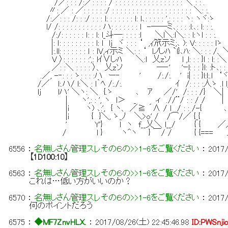
/／: : : /:／: : : : / : : : : : : : : : : : : : : : : : ＼ : : .
〃: ／ : ／: : : : : :/ : : : : : : : : : : : : : : : : : : : : ＼: :.
/:／: : : /: : :/ : : : l: : : : : : : l: l､: : : : : ',: : : : ヽ: ヽヾ:ゝ
l/ /: : : : : : : : : : : ハ: : : : : : : l -──ミ､: : : :l:､: l: : :.
/:/: : : : : : ｌ: : l: l_斗─: : : : :l ＼l＼:l＼: : l:ヽl : : :.
|: ｌ: : : : : : : : : l: l lj ヾ : : : ‘ ,ｨ笊示ミ;､ ): V: : : : : lゝ
|:.ll: : : : : : : ｌ : lV,ィ示ミ ＼: : ‘ lノしﾊ `l}､ﾊ: ＼: : : /、
V 〉: : : : : : :',: lｲ∨しﾊ ＼:l 乂zソ l ,l: : : }l : l: :＼
／: :＼ : : : : 〉、 乂zソ ─‐' 'ｰl: : : }l: :ト､: :
.／, -‐: : : ゝ: : : :ハ ー‐ ' /:./:. ' i| : : }l:l:.l ‘
/／ l:.ハ/ l:＼ : l｀ﾍ /:./:. ｲ /: : : :人ゝ .l l
lj lハ' ＼ヽ: ＼ {.ゝ ､ ｱ ／/' /: : : /}
| ヽ',: : ', ヽ l＞ _ ィ .//¨/ : : / / |
|i ヽ) ､:', { ヽ、 ／≧ ´∧ / l / : : /-{ ､
|i { }＼, ゝ_ﾉ ＼>o' / /⌒/／ {_{ 
' Y'} l ヽ f__乂＼ l__/ { { ／
/ l } ヽ^ヽ } ￣/ / { {=== ／
6556
：
名無しさん管理スレその６の>>1-6をご覧ください
：
2017/
【1D100:10】
6563
：
名無しさん管理スレその６の>>1-6をご覧ください
：
2017/
これは…低い方がいいのか？
6570
：
名無しさん管理スレその６の>>1-6をご覧ください
：
2017/
何のポイントだろう
6575
：
◆MF7ZnvHLX.
：
2017/08/26(土) 22:45:46.98
ID:PWSnji