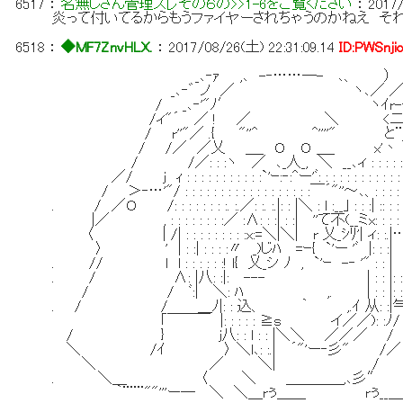
6517
：
名無しさん管理スレその６の>>1-6をご覧ください
：
2017/
炎って付いてるからもうファイヤーされちゃうのかねえ そ
6518
：
◆MF7ZnvHLX.
：
2017/08/26(土) 22:31:09.14
ID:PWSnji
_､‐ｧ ,､ -‐……―- ､、 ） 
_､‐゛ ノ ／ ヽ､／ 
/ _､‐'"ﾉ′ ヽｲr-―‐､
/ィ"´ ／ ! ／ ＼ <二￣
/ r''"／ .{ "''^ ^''''" と¨¨
/ /／ ／乂 ＿_ Ｏ Ｏ ＿_ x'丶
/ /／: : :ヽ ／ ､_人_, ＼ __､ィ : : : : 
／/ j ｨ : : : : : : : : : : :`'ｰ:‐:^ー'ﾞ: : : : : : : : : :
/ ＞‐…'"/ : : : : : : : : : : : : : : : : : :￣´"''～､、: :
. / ／Ｏ /: : : : : : : :. :.／: :. :.|: : |＼ : l :__｣ : : :
|／ , : : : : : : : :／ :Λ: : :| : :| ''て不(__ミx:
〈 | /| : : : : : : : : :x:=＼|＼| r 乂_ｼﾘ'| 
〉 ' | : :| : : : :〃 _)じﾊ =ｰ{ `'ー 'ﾞ |: 
. // l l : : : : : :! l{ 乂_シ ﾉ , `'ｰ -‐ '"
. / Λ: |八: :|: --- | : : |: 
/ / ﾞ:| ＼: ﾊ ,. | : : |: :
. / / ＿ﾉ|: : 込、 ｀ ,.ｲ 从: :|
｢￣￣￣ |: : : : : ≧ｓ イ／／): 
/ } j八: : l : : |＼＼ ／／
＼ /ｲ 〉 ＼l､: :.| ´"'ー‐彡
＼ ／ ＼| / / 
. ＼＿ 〈 ＼ ＿＿＿＿,､彡″
｀¨¨¨""'''ー― ＼ ＼＿rぅ＿＿ rぅ__