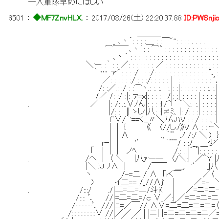
一人軍隊早めにほしい
6501
：
◆MF7ZnvHLX.
：
2017/08/26(土) 22:20:37.88
ID:PWSnji
＿＿＿
_ ､丶｀: : : :＿ : :￣"'': : : : . . . . .
⌒￣￣､丶｀: : ⌒` : : : : : : : : : : : : : :
､丶｀ : : : : : : : : : : : : : : : : : : : : : : : :
＼ー: :｀ : : ／: : : : : : : ／ : : : : : : : : : : : : : :
｀ … ァ'゛: : : :/ : : :/: : : : : : : : : : : : : : ﾟ．: : : 
／: : : : : :/ : : :/: : : : :｜ : : : : : : : : : ﾟ．: : :
/: :／.: :/ : :⌒ヽ.: :. :. : :.|: :|: : : : : : : :. :.| : : : 
/／ /: :/ :|: ァ=x|: : : : : /|: :| : : : : | : : : :| : : : 
. ／ |: /:|.:.∨ﾉん|: : : :l:/^｢⌒＼:. :.| : : : :| : : : :
|/: :| ∥ゝじ'|八: :|≠ﾐ、|: /: : :| : : : :| : : : :
l^∨/｀'==く__〃＼ﾉんﾊV : : / : :|:、| : : : :
| ｜ { 《 〈//しﾉ》V Λ : :|ｰ＼ : : : :
| | Λ ., ｀¨ ノ /:/ ＼|) } : : : 
rｰ| | '′ ｀¨¨/ : :/__ ＿少′: : : :
｢ | | | ノﾍ /.: .:.|⌒|: : : : : : 
. /ヘ | 〈 ＼ |八ｧー― 〈/＼:| ／＾Ｙ |八:.
|＼ }J ﾉΛ | /￣￣ ＿,. '゛ ｣八
ヽ /-=二 / Λ ｢rく￣ ／〈 射撃
) イ二== /_//Λj' ｜ ／=- 
. /:::/ ./|二=二=二/斗ｉ( | ／=ニ
/:::: ﾟ． //|=二=二=/ｃ ∨_／:|_／=ニ=ニ=ニ
. /:::::::::::ﾟ． ///|ﾆ=／￣// Λ∨=二=二=ニ=ニ=〈
/::::::::::::::::∨ //|／／ ／ | |ニ| |=ニ=ニ=ニ=ニ／