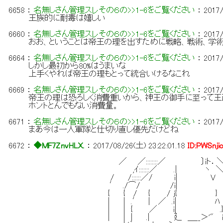
6658
：
名無しさん管理スレその６の>>1-6をご覧ください
：
2017/
王族的に耐毒は嬉しい
6660
：
名無しさん管理スレその６の>>1-6をご覧ください
：
2017/
おお、ということは帝王の理を出すために戦略、戦術、学
6664
：
名無しさん管理スレその６の>>1-6をご覧ください
：
2017/
しかし最初から80%はうまいな
上手くやれば帝王の理もとって統合いけるなこれ
6669
：
名無しさん管理スレその６の>>1-6をご覧ください
：
2017/
帝王の理は恐ろしく消費重いから、神王の御手に至って王政と
ホントとんでもない消費量。
6671
：
名無しさん管理スレその６の>>1-6をご覧ください
：
2017/
まあ今は一人軍隊と仕切り直し優先だけどね
6672
：
◆MF7ZnvHLX.
：
2017/08/26(土) 23:22:01.18
ID:PWSnji
／ ／::::::::／ 〕iト．＼
,ｲ:::::::／ .| ヽ ＼:∨
/ /::::::／/ i| V 
′ ./⌒/ /i|
{ { / { / ｊ{ }
| | .′ | ／ .i| ﾊ
| | { ／ i| .}
| | | .| 廴 ＿__＞'" i|