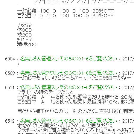
. ／/=| ::::::::::::::: V//|／ ／// | |=/ /=ニ=ニ=ニ=/
一射必殺 １００ ０ １００ ０ １００ ８０％ＯＦＦ
百発百中 ０ １００ １００ １００ ０ ８０％ＯＦＦ
力２３８
体３００
技２００
知１５７
精神２００
6504
：
名無しさん管理スレその６の>>1-6をご覧ください
：
2017/
7
6508
：
名無しさん管理スレその６の>>1-6をご覧ください
：
2017/
一射必中もほしいけどどっちかっていうと百発百中かなー
6511
：
名無しさん管理スレその６の>>1-6をご覧ください
：
2017/
ブラボーの時のデータだけど
一射必殺 A 弓を使った戦闘等における勝率を+２０％
百発百中 A 砲を使った戦闘に最低勝率１０％。敗北戦
弓だから補正かかるのは一射の方だな。百発は逃亡判定
6512
：
名無しさん管理スレその６の>>1-6をご覧ください
：
2017/
余裕がでたら両方とったほうがいいと思うけどね
ブラボーのときに両方極めるとさらなる上位スキルへ移行