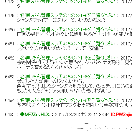
6473
：
名無しさん管理スレその６の>>1-6をご覧ください
：
2017/
５
6479
：
名無しさん管理スレその６の>>1-6をご覧ください
：
2017/
ジャンヌファイアーはスルーでいいのかねえ？
6480
：
名無しさん管理スレその６の>>1-6をご覧ください
：
2017/
前回の処刑イベントみたいに処刑見るだけっぽいが能力値
6481
：
名無しさん管理スレその６の>>1-6をご覧ください
：
2017/
見といた方が良いのかね？ ７って 安価下
6482
：
名無しさん管理スレその６の>>1-6をご覧ください
：
2017/
宗教関係だし見てもいいと思うが、ぶっちゃけ状況的に見
ボーナス貰えるかも分からんしな
6483
：
名無しさん管理スレその６の>>1-6をご覧ください
：
2017/
参加した方が良いんじゃないかな。
色々すっ飛ばしたジャンヌ火刑だとして、(シュテルに)
もしかしたらジャンヌ火刑じゃないかもしれないし
6484
：
名無しさん管理スレその６の>>1-6をご覧ください
：
2017/
基本的にイベントは死亡フラグある物除いて全参加でいい
6485
：
◆MF7ZnvHLX.
：
2017/08/26(土) 22:11:33.64
ID:PWSnji
, --ー 、 ＿＿
／ ー- 、: : : :ヽ. .´: : : : : : : : : :＞.