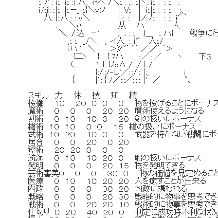
:. /' : ｉ:. :ｉ:. :|:.八:. ｨf不 ﾌ＼:. : ,:. :.|ヽ:.:ｉ:. :. :. :. : :.
ｉ/:j|:.:.|:. i|:.ー_､:.{＼vソ ｜V:. :.:| ｉ:.|:. :. :. :. :. :､
八: |:.八 : : v＼ |i:. :. :. |ノ:.ﾉ:. :. :. :. :ｉ'⌒
､ :. :.＼ﾊ 从:. :. ハ:. :. :. :. :. :人
＼:.:/:込 －' ,| :. : :, }＿:. :. ハ{
,:. :. :._/＼ ,. イ人. :. ｉ'" 人:./
ｉハｲ ＼ 「 ＞》'"⌒｀ ／:／⌒＞
{二> } _{ 7ハ ,.:::／:::／ ヽ 下３
(_ ':::}:::}ﾉo∧ /:::/::}::/
, {:/::/-し'／:::/::: |:, ｉ
{ |':: { /／:::／:::::: |' ／ `､
スキル 力 体 技 知 精
投擲 １０ ２０ ０ ０ ０ 物を投げることにボ
魔術 ０ ０ ０ ２０ ２０ 魔術使えるよう
剣術 ０ １０ １０ ０ ２０ 剣の扱いにボ
槍術 １０ １０ ０ ０ １５ 槍の扱いにボ
武術 １０ ２０ １０ ０ ０ 武器を持たない戦闘に
居合 ０ ０ ２０ ０ ２０ 
斧術 ２０ ２０ ０ ０ ０ 
航海 ０ １０ １０ ２０ ０ 船の扱いにボ
発明 ０ ０ ０ ２０ １５ 物を発明で
芸術審美０ ０ ０ ３０ ０ 物の価値を見定めること
医療 ０ １０ １０ ２０ ２０ 人を癒すことが
内政 ０ ０ ０ ３０ ２０ 内政に携わ
戦略 ０ ０ ０ ２０ ３０ 戦略的に物事を思考
戦術 ０ ０ ２０ ２０ １０ 戦術的に物事を思考
仕切り ０ ２０ ４０ ２０ ０ 判定に成功時不利な状