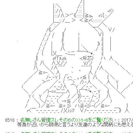
/:|
|::＼ ./:: |
|::/∧ /:::: | ィ(>
|::::/∧＞''"《::::::::|≧s｡ ィi〔:::／
|＿::::/＿ ＞ ＜≧rく::::::::::／
／::／ ＼＿／＼
/《／ / ＼＼ ∨/
/../ / ∥ ! ∨}
. /../ ′ ｊ{ | .i| |
/../ | |i | ､ 》 i| |
/../ | 八 | ＼ ../ i| |
/ { |乂＿ -ﾆ二 ￣⌒“''*､ i|
∥ ｨｆTぇzk ィ斥芯〉 ハ 人
|i 八 ∧乂/ソ V/ソ / ＼
八 ＼ /∧""" 丶 """"} /人 ＼
／≧=-..＼ 人 __ 丶 ’ 人 / ＼ ＼
／ /-_-Y } / rヽ _ 。r≦ { 八 { ＼
／ ＞''" ／-_〈 ⌒> /〉-人 ＼ 人 Y 
( ／ ／-_-/∧ ⌒Y ／-_-＼ ＼ .＼ | 
＼ ／ ／}-==二二∧ }〈⌒“''*､-_Ｙ i| ＼／
Y ( Y /-_-_-／ ./ ／ 》〉-_-_ /-_.} 八
/ ＼.＼/-_-_ 〈 -=≦ ／〈-_-_-/-_ノ ／ )
/ ）／≧=- ≧= 彡 ハ≧=彡-(／≧=- ＿ .}
rく⌒-_-_-_-_-_-_ /乂i:i:i7 ∨/-_-_-_-_-_-_-_-_ 》 人
6516
：
名無しさん管理スレその６の>>1-6をご覧ください
：
2017/
等身が近いから師弟と言うより友達のような間柄にも思え