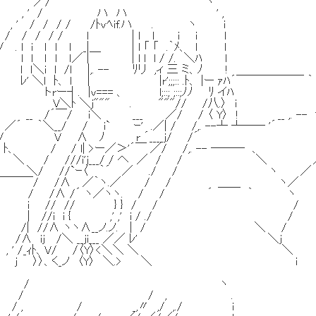
/ ヽ
 / ハ ハ ' ,
/ / / /ﾄvﾍif.ハ . ヽ i
/ / / ｌ | ｌ l i i l
 ｌ ｌ _|＿ | l 「 「 .｀ﾒ、 l l
 ｌ ｌ／ | | l l l / /. ＼ﾊ l
l /l |,. -- ﾘリ ,ィ 三 ミ、ﾉ !
ﾄ、 ｌ | |r';;;:: .ﾄ、 |ー ｧﾊ´￣￣￣￣￣￣ ｀
|v=== 、 l;::; ;::;ﾉﾉ ﾘ イﾊ
j""" . """// /八.〉 i ／
 i＼ ___ ／/ / 〈 Y〉 ! __ ,. -- '
/ / i` ｰ' .／| / /,. --┴ ┴── '
∧ ﾉ r ´____j/ /´
/ / l| >ー／＞'´￣ ／/ /,. -- ─── 、 ,
 / ///i'j___/ / へ ／ / / ＼ 
/ //`ｰ〈 ｀´ ／ ./ / ヽ ／ キ
/.／´￣￣￣/ /∧ ／｀ヽ.／ / / ＿＿ ヽ／
/ /∧ /´ ヽ／ヽヽ. / / ´ ｀ ヽ マリ
 i // // } } / / /
 //i i { ,' ,' i / ./ / 面倒く
 //∧ ヽヽ∧__ノ.ノ. | / ＼ /
∧ ij /＼ __ji___ ／／ ﾚ' ＼j 夫を
 ' /_ｨﾄ、V/ /〈Y〉<＼＼ ＼ ＼
 〉〉、く_ノ 〈Y〉 ＼.> ＼ i 当
/ ヽ
 / , .
/ _,〃 ,/ ,./ i