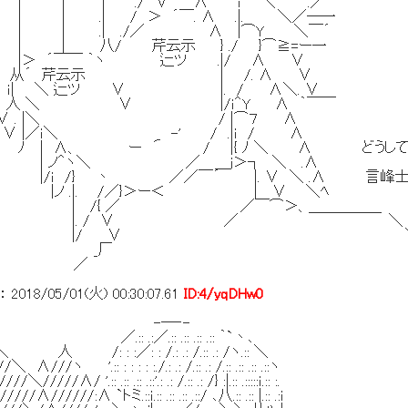
 | |´￣￣| ./ ∨ ∧ ｉ ＼￣´ .／
 | .| / ＞ ´￣. ∧ .|. ＼／─一
| | | .| ./／ ∧ |⌒Y ＼￣´
 | | 八/ 芹云示 } ./ }⌒≧=ー一
 ´￣￣ ｀ヽ 辷ツ .|/ ∧ ∨
从´ 芹云示 | /. ∧ ∨
| ＼ 辷ツ ∨ |. / ∧＼. ∨
 人 ＼ ∨ |/ｉ＾Y ∧ ｀￣￣
. |＼ / |⌒７ ∧
＼ _ -' / .|ｉ / ∧
 ー ´ / |{ ﾉ ＼ ∧ どうして、こうな
ヽ＼ ／ ＿ｊ＞┐ ＼ .∧
 丶 ／／￣´ |. ∨ ＼ .∧ 言峰士郎 い
|. /／}＞ー＜ | ∨ ＼ﾍ
{ ／ ／￣⌒＞、＿＿＿＿＿
 / ∨ ／ ＼
/ ∨ 
_厂 
／ 
：
2018/05/01(火) 00:30:07.61
ID:4/yqDHw0
―‐-
:／.:: .:: .:: .:: ｀`丶､
 :／: : /.: .: /.:: .: /ヽ.:: ＼
: : : : : :./.: .: /.:: .: /.:: .:: .:: .::ヽ
:: .:: .:: .::'.: .: /.:: .: /} :|.:: .:::::ｉ.:: :.
//:∧ `トミ.::ｉ.:: .:: .:: .::/ ､八.:: .:: |.:: .:ｉ