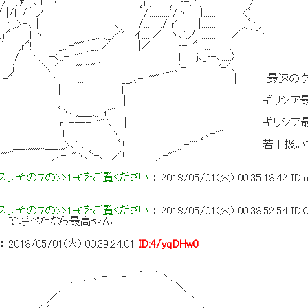
 ,.ｧ‐ﾞ､.l ヾ‐'ﾞ '''" ,ｨﾞ;:::::::::,'´r-,ヽ,:::::::::::: /
 l/ |/l l/´ ノ ´/::::::::;:ﾞ/ヽ }:::::::: <ﾞ
ヽ,.>-､ | ､ /:::::::::/ r' | |::::::: ,.,ﾞヽ,
,/.,ｨ'ﾞ l ヽ _,,..,,_／' ｲ:::::／ ヽ､',ノ !::::::: ／ ｀`ヽ
 ﾞ ,r'ﾞ! _,,.-'''"´_,,l／ |／ r-‐'ﾞl::::: {
 ﾉ`'''ﾞi / ヽ. -<,.-‐''"´ l j､_r-､:::::〉
／ ' .j ＼ 'ﾞ ‐ ''' ""´ _,.､'-―――'-'ﾞ､
ﾞ ヽ ::::::: __,.､-‐'''"´ | 最速の
 _,.r'ﾞ | l
'Tﾞ´ { | ギリシア最速にして、
 ﾞヽ､.,＿_,,,..ｨ''" |
'ﾞ ﾉ r‐----‐''"'､ | ギリシア最高
l ヽ | ,.､-''"
,,,,＿_,,,>､' ､. ﾞl! ,,.-''"´:::::: 若
::::::::::::;.､-‐''ヽ､ﾞ'-､ ／! ,､-''"::::::::::::::
レその７の>>1-6をご覧ください
：
2018/05/01(火) 00:35:18.42
ID
レその７の>>1-6をご覧ください
：
2018/05/01(火) 00:38:52.54
ID
サーで呼べたなら最高やん
：
2018/05/01(火) 00:39:24.01
ID:4/yqDHw0
- ‐‐- ´ ｀丶.
 ´ ＼
／ ヽ