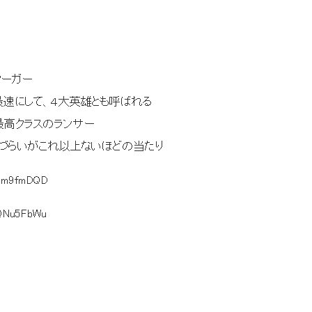
クーガー
４大英雄とも呼ばれる
クラスのランサー
干扱いづらいがこれ以上ないほどの当たり
:um9fmDQD
:QNu5FbWu