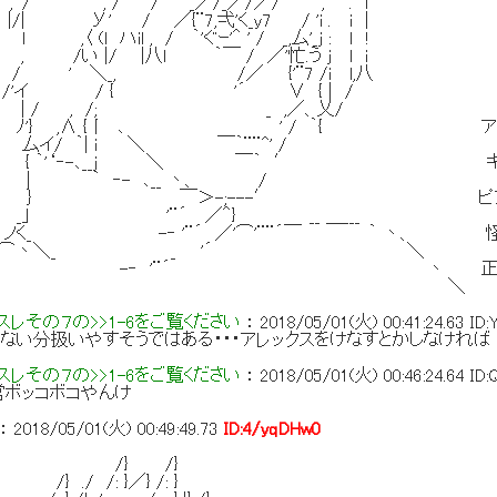
 / / _／/_／/／/ , . l
 ／{¨7,弌'く_y7 / 'i . i |
l , / ｀'ぐｰ'＾ ' / _,厶'_j : ｌ !
 |八l ｀￣ / ／'忙.う j l i
_, /／ {'¨7 /i l,八
/ { '´ ∨ { | /
, /; _ ,／、乂/
,Λ {丨 ､ ' / ｀{ アサシン
| i ＼ ￣｀¨¨^' /
‐-､__j ＼ ￣｀ ′ ギリシア屈指の
‐- ､__ 丶、 /
-;---′ ピンチを切り抜ける
¨´ ／＾} __ ＿___
 '¨´ ／'⌒'¨¨´￣ ｀ 丶、 怪物への特
丶＼_ _ '´ ＼
 -‐ '¨´ 丶 正面から押していける
 -‐' ´ ＼
レその７の>>1-6をご覧ください
：
2018/05/01(火) 00:41:24.63
ID:
ない分扱いやすそうではある・・・アレックスをけなすとかしなければ
レその７の>>1-6をご覧ください
：
2018/05/01(火) 00:46:24.64
ID
営ボッコボコやんけ
：
2018/05/01(火) 00:49:49.73
ID:4/yqDHw0
 /}
: }／} /: }