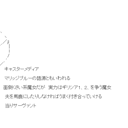
丶
 ヽ
jl
´ |
´ l
 /
 '
／
ャスターメディア
ッジブルーの語源ともいわれる
さい系魔女だが 実力はギリシア１、２、を争う魔女
馬鹿にしたりしなければうまく付き合っていける
りサーヴァント