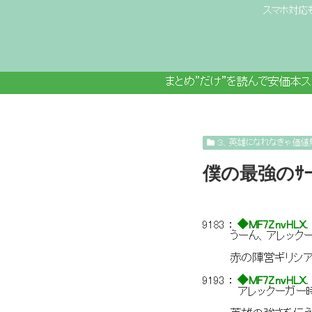
スマホ対応
まとめ”だけ”を読んで安価本
３、英雄になれなきゃ価値
僕の最強のｻｰ
9183
：
◆MF7ZnvHLX.
うーん、アレック
赤の陣営ギリシア
9193
：
◆MF7ZnvHLX.
アレックーガー