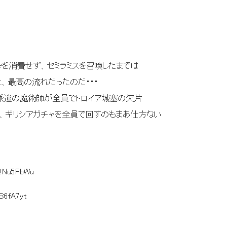
 |/／ 裏技で枠を消費せず、セミラミスを召喚したまでは
かった、最高の流れだったのだ・・・
時計塔派遣の魔術師が全員でトロイア城塞の欠片
 に始まる、ギリシアガチャを全員で回すのもまあ仕方ない
:QNu5FbWu
fB6fA7yt