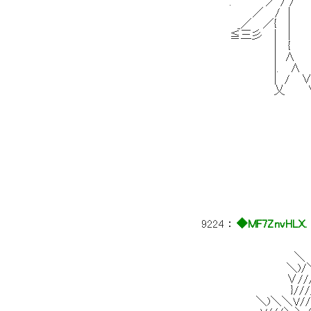
. ／ / /
／ / | |
_／ ／{ 
≦三彡 | |
| { |＞
| ∧ 
|. ∧ ｉ
| / ∨
乂 ∨ 
∨ |／ｉ
ﾉ | ∧、
| ノ＾
|/ｉ /}
|ノ .
| /
|.
|
9224
：
◆MF7ZnvHLX.
-
＼ ／.:: .
＼)/＼ 人 /: :
∨////＼ ∧///ヽ '.:
}///////＼/////∧/ '.
＼)＼＼V///////∧////