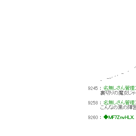
,' / ,
|/| У' /
ｌ ,〈 (l ハi
, /い |/
/ ' ＼
/'イ 
| / 
ﾉ'} 
厶イ/ ｀
{ ｀'‘
| ｀ 
｝ ￣＞
_｣ '
ノく_ -‐
'⌒
, - ´
_
9245
：
名無しさん管理ス
裏切りの魔女じゃ
9258
：
名無しさん管理ス
こんなの黒の陣
9260
：
◆MF7ZnvHLX.
/}
/} ./ /