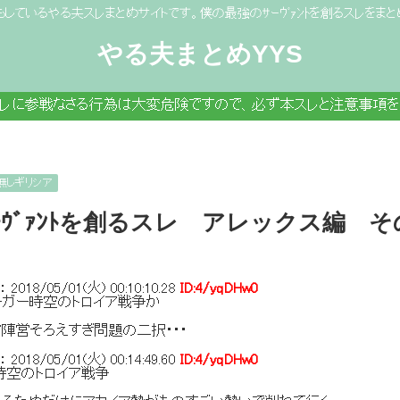
もしているやる夫スレまとめサイトです。僕の最強のｻｰｳﾞｧﾝﾄを創るスレをまと
やる夫まとめYYS
スレに参戦なさる行為は大変危険ですので、必ず本スレと注意事項を
無しギリシア
ｳﾞｧﾝﾄを創るスレ アレックス編 その8
：
2018/05/01(火) 00:10:10.28
ID:4/yqDHw0
ーガー時空のトロイア戦争か
陣営そろえすぎ問題の二択・・・
：
2018/05/01(火) 00:14:49.60
ID:4/yqDHw0
時空のトロイア戦争