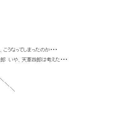
ってしまったのか・・・
や、天草四郎は考えた・・・
＼
＼
＼