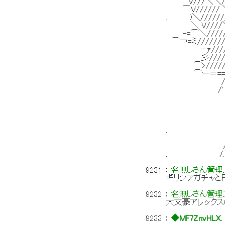
V///＼＼////＼/∧
⌒V////// ＼////
. )＼/////// ＼////
＼ V////＼//V/////
-=⌒＼///// ) ーヽ////
⌒￢=ミ/////////////V
－ｧ///////////从 i
__ 彡/////////＿ノ
⌒>/////////
⌒ー＝==////////
/／￣)//////
/' ￣ /￣￣ ｒ
/.:: .::
/.:: .:: /
/.:: .:: 
/.:: .:: /.
. /.:: .:: /
/.:: .:: /.:
/.:: .:: /.: .:
. /.:: .:: /.:: .::
9231
：
名無しさん管理ス
ギリシアガチャ
9232
：
名無しさん管理ス
大文豪アレック
9233
：
◆MF7ZnvHLX.