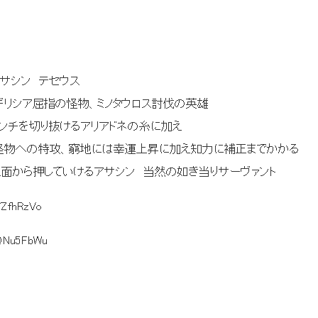
 テセウス
怪物、ミノタウロス討伐の英雄
アリアドネの糸に加え
攻、窮地には幸運上昇に加え知力に補正までかかる
アサシン 当然の如き当りサーヴァント
YZfhRzVo
:QNu5FbWu