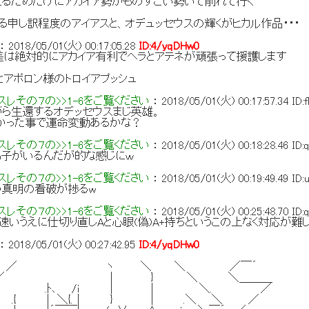
えるためだけにアカイア勢がものすごい勢いで削れて行く
る申し訳程度のアイアスと、オデュッセウスの輝くがヒカル作品・・・
：
2018/05/01(火) 00:17:05.28
ID:4/yqDHw0
差は絶対的にアカイア有利でヘラとアテネが頑張って援護します
とアポロン様のトロイアプッシュ
レその７の>>1-6をご覧ください
：
2018/05/01(火) 00:17:57.34
ID:
ら生還するオデッセウスまじ英雄。
なかった事で運命変動あるかな？
レその７の>>1-6をご覧ください
：
2018/05/01(火) 00:18:28.46
ID
弟子がいるんだが的な感じにｗ
レその７の>>1-6をご覧ください
：
2018/05/01(火) 00:19:49.49
ID
の真明の看破が捗るw
レその７の>>1-6をご覧ください
：
2018/05/01(火) 00:25:48.70
ID
速いうえに仕切り直しAと心眼(偽)A+持ちというこの上なく対応が難
：
2018/05/01(火) 00:27:42.95
ID:4/yqDHw0
 ／ ヽ ＼ ＼ ／￣´
 ／ | } ＼ ＼＿＿＿
∨ ／ .ﾄ､ /ｉ | | ＼. ／
 .{ | ＼{.│ } | .＼ ＼ ／