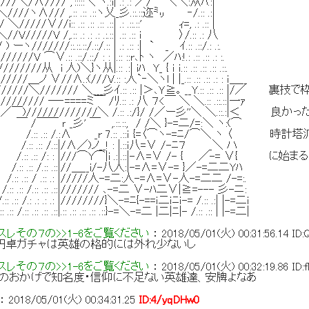
//// ,':::::＼ ヽ.:i| .: .: ／/ ＼＼:从ﾊ.:|
ヽ∧/// ,.:: .:: .::ヽ乂_彡.::.::迩㍉ ‐/.:: .:|
/∨//i:: .:: .:: .:: .::| .: .::.::' ｨ=, .: .:: |
V /,.:: .: .: .: .:.::| .:: .:: i 〉/.:: .: 八
///::.::.::/.::/.:: | .: .:: :| ` _ ｲ.:: .::/.: .:.
 ⌒∨.:: .::/.::/ : : |.:: ::r､ﾄ ヽ ／ﾊ:!.: .:: .:: .: :.
 人)＼}ヽ从|.:: .:| iﾊ Y_ { ｉ ｉ.:: .:: .:: .:: .::.
 ∨//∧.:(///V.:: :人`‐＼ヽl | |_.:: .:: .:: .: : ｉ＿__
/＼/////// ＼___彡ｲ.:: .:: |＞､Ｙ≧｡ __Y.:: .:: .::
 ―‐====ミ￣ /ﾘ.:: .: 八 ７<￣ ＼ ＼.:: .::.::|一ｧ
///////＼ /.:: .:/}/ /／ー彡''＼ ＼.::.:|＜ 良
 _彡' ￣ ,.::.::, / /＼ }-=二/=:＼ ヽ:(⌒
 /.:∧ _r 7.:: .::ｉ {=〈⌒ヽ-=ﾆ/⌒＼ ヽ 〈 
.::|/∧／)ノ__! : |.::ｉ八=∨ /-ﾆ７ _＼ ハ
/: : |///⌒Y⌒|i .:|.::|-∧=∨ /- { ／-= ∨{
:: .::|//＿__i/-八人:|-=∧=∨-= }／-=二二Yﾊ
 .:: .: |/////人-=二:人-=∧=∨-人-=二二 /-=:.
: .:: .::|/////// ､-=二 ∨-ﾊ二∨|≧=--- 彡-ニ:
 .: .: |////////}＼-=ﾆ{-==ｉ二ｉﾆｉ-= /.:: .:| |-=二i
 .:: .::|.:: .:: .:: .:: .::}-=＼-=二 |二|ﾆ|- /.:: .:: | |-=二|
レその７の>>1-6をご覧ください
：
2018/05/01(火) 00:31:56.14
ID
と円卓ガチャは英雄の格的には外れ少ないし
レその７の>>1-6をご覧ください
：
2018/05/01(火) 00:32:19.86
ID:
スのおかげで知名度・信仰に不足ない英雄達、安牌よなあ
：
2018/05/01(火) 00:34:31.25
ID:4/yqDHw0