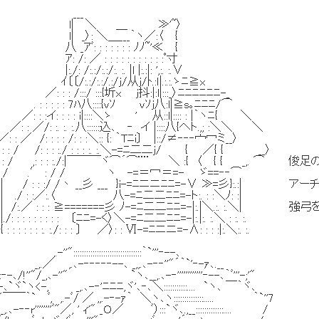
__
＼ ＿ ≫'~〉
 ＼＿___｀ヽ／:〈 {
 : : : : : ﾉﾉ~'≪ {
 : : : : : : : : : :ﾟ寸
.:/:. :. |l |:.:|: ',:. :.∨
.:/.:/j/从j/ﾄ.:ｌ|.:.:.ゝﾆ≧x
:/ :::{圻x j抖:|:l|:::_〉ﾆﾆﾆﾆﾆﾆ-_
: 7ﾊ八::::{vｿ vｿj八:l|≧s｡ﾆﾆﾆ/⌒
: : i|::::＼ゝ ' 从::l|:::: : |｀ヽﾆ{ ＼
 :. :.八::::::込､ ‐ イ |::::八{へト.,; :＼＼ ＼
: : /: : :＼:: {: ｀Tﾆi〕 |::/≠‐‐‐宀冖ミ__〉
: : : :./ : : : :. :.＼-=ﾆ二二j/ { ／{ { __〉
,: : : :./:|￣￣￣ヾ⌒´⌒¨¨ ＼ :{ 〈 { { _,. ⌒ 
.′ : / / ヽ -=＝冖＝=- ゞ==‐‐⌒
 / : : :/ /丶 __彡 ___ }i-=ﾆニニﾆﾆ=-∨ ≫=彡}:.:|
: :／:.〈 八-=ﾆ二二ﾆﾆ=-ト:. : :＼ﾉ: :|
: : : ≧=======彡 ﾉ-=ﾆ二二ﾆﾆ=-|:.|＼.:. :.＼|
: : : : : 〔ﾆﾆ=-く〉＼-=ﾆ二二ﾆﾆ=-|:.|:. :.＼ : :. :.
 :. :./: : : 〕 ／〉: : Ⅵ-=ﾆニニ=-∧: : : :|:.＼:. :.
::::::::::::::::::::::::｀`'''‐--､
‐‐‐‐‐--､ _,,.､-‐‐''"´｀`'‐-ｧ､.__
､-''" `ヽ､__,.､-‐''''''''''''‐--､｀ﾞ'''-;'"
_,.､-‐'ﾆﾆﾆ,ヾ'､‐､＼:::::::::::.... `ヽ､ ￣｀ヾ､
 ,.-ﾞ/ ／ ,,.-‐-ｧ｀ ＼ヽ､ヽ::::::::::::::..... ｀`''7
''''''''ﾞ"／, ' ｨ'" _Ｏ／ ﾞ）:::`ヾ､.,__:::::::::::::.... /