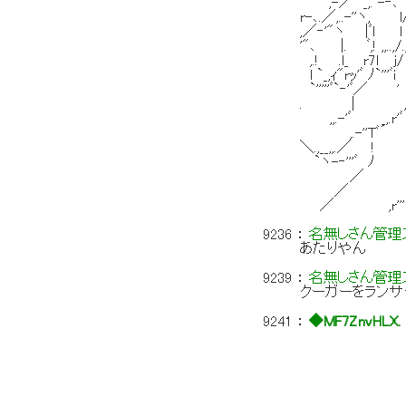
,-／ _,. -‐､'"/!.
r-､.／,..-''ヽ,
,／‐'"ヽ |ﾞl l 
'"､ |. ﾞ,! ,,..
,.! .l_ r7l j/
l `_,ｨ"rｯ'ﾞ
`'''''ﾞ`‐'ﾞ
. | ,.-'
,,.-'ﾞ
,.-'
＼.,__,,.／ !
`ヽ-‐''
／ l 
／ ＿,,,,,,
／ ,r''':''''"::::::
9236
：
名無しさん管理ス
あたりやん
9239
：
名無しさん管理ス
クーガーをラン
9241
：
◆MF7ZnvHLX.
.. ､ 
.