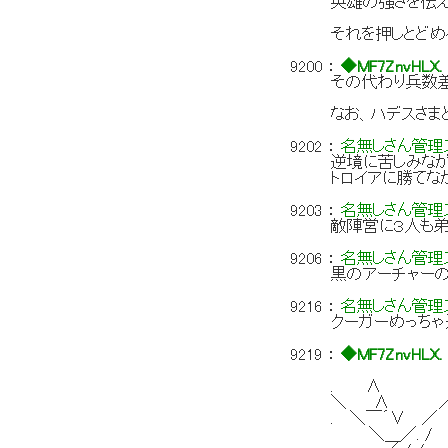
英雄の強さを伝
それを押しとどめ
9200
：
◆MF7ZnvHLX.
その代わり兵数
なお、ハデスさま
9202
：
名無しさん管理ス
逆境に苦しみなが
トロイアに勝て
9203
：
名無しさん管理ス
敵陣営に３人も
9206
：
名無しさん管理ス
黒のアーチャー
9216
：
名無しさん管理ス
クーガーめっちゃ
9219
：
◆MF7ZnvHLX.
. ∧
＼ ∧
. ＼￣´
＼＿／. /