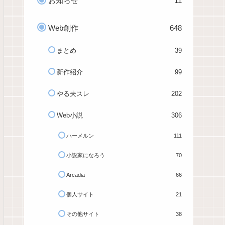
お知らせ
11
Web創作
648
まとめ
39
新作紹介
99
やる夫スレ
202
Web小説
306
ハーメルン
111
小説家になろう
70
Arcadia
66
個人サイト
21
その他サイト
38