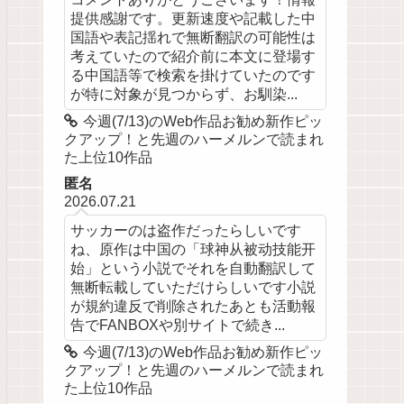
提供感謝です。更新速度や記載した中
国語や表記揺れで無断翻訳の可能性は
考えていたので紹介前に本文に登場す
る中国語等で検索を掛けていたのです
が特に対象が見つからず、お馴染...
今週(7/13)のWeb作品お勧め新作ピッ
クアップ！と先週のハーメルンで読まれ
た上位10作品
匿名
2026.07.21
サッカーのは盗作だったらしいです
ね、原作は中国の「球神从被动技能开
始」という小説でそれを自動翻訳して
無断転載していただけらしいです小説
が規約違反で削除されたあとも活動報
告でFANBOXや別サイトで続き...
今週(7/13)のWeb作品お勧め新作ピッ
クアップ！と先週のハーメルンで読まれ
た上位10作品