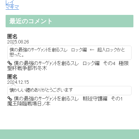
レイ
マキマ
最近のコメント
匿名
2025.08.26
僕の最強のｻｰｳﾞｧﾝﾄを創るスレ ロック編 ← 超人ロックかと
思った。
僕の最強のｻｰｳﾞｧﾝﾄを創るスレ ロック編 その4 極限
聖杯戦争都市冬木
匿名
2024.12.15
懐かしい纏めありがとうございます
僕の最強のｻｰｳﾞｧﾝﾄを創るスレ 朝廷守護編 その1
魔王降臨戦場日ノ本