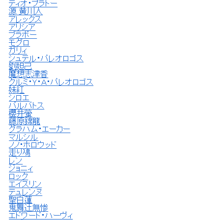
ティオ・プラトー
源 黄川人
アレックス
アリシア
ブラボー
モグロ
ガリィ
シュテル・パレオロゴス
劉妲己
魔想志津香
クルミ・Ｙ・Ａ・パレオロゴス
妹紅
シロエ
バルバトス
櫻井螢
藤原錦龍
グラハム・エーカー
マルシル
ノノ・ホロウッド
走り鳰
レン
ジョニィ
ロック
エイスリン
テュレンヌ
聖白蓮
鬼舞辻無惨
エドワード・ハーヴィ