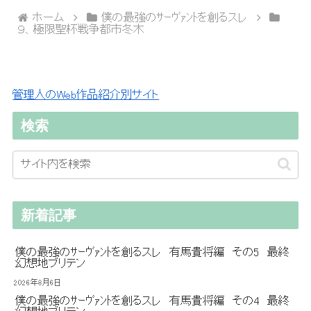
へ
ホーム
僕の最強のｻｰｳﾞｧﾝﾄを創るスレ
９、極限聖杯戦争都市冬木
管理人のWeb作品紹介別サイト
検索
新着記事
僕の最強のｻｰｳﾞｧﾝﾄを創るスレ 有馬貴将編 その5 最終
幻想地ブリテン
2026年8月6日
僕の最強のｻｰｳﾞｧﾝﾄを創るスレ 有馬貴将編 その4 最終