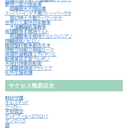
英雄になれなきゃ価値無しギリシア
夢想三国大陸後漢
縦横崩天大陸始秦
スーパーインド大戦マハーバーラタ
原初神人大戦ラーマーヤナ
世界介入案件百年戦争
大海覇権航海戦争
英雄闘争本拠地ケルト
英雄闘争本拠地ケルトフィニアン
神離根底バビロン
極限聖杯戦争都市冬木
神聖文明樹立帝国ローマ
英雄死滅戦線ユグドラシル
断頭革命王宮ブルボン
天地封神革命殷周
人理震撼領域マケドニア
化外生誕奇譚
サクセス簡易目次
朝廷守護
オルステッド
クーガー
天邪狐空
デッドプール・エウロパ
ダンマバク
銀