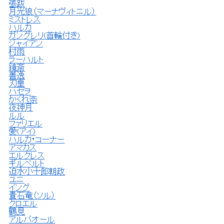
張跋
月光狼（マーナヴィトニル）
ミストレス
ハルカ
ガングレリ(首輪付き)
ジャイアン
村雨
ラーハルト
鏡斎
善逸
刃皇
ハセヲ
かくれ奈
夜神月
ルル
ファリエル
愛(アイ)
ハルカ・コーナー
アマカス
エルクレス
ギルベルト
迫水小十郎朝政
ユニ
イング
貴石竜（ソル）
クロエル
鶴見
アルパオール