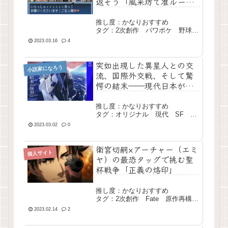
返そう「風来坊で准ルー
ト」
推し度：かなりおすすめ
タグ：2次創作 パワポケ 野球
恋愛 長編 完結
2023.03.16
4
突如出現した異星人との交
小説家になろう
流、国際外交戦、そして驚
愕の結末――現代日本が銀
河連合に躍進するSF超大作
「銀河連合日本」
推し度：かなりおすすめ
タグ：オリジナル 現代 SF 政
治 大長編 完結
2023.03.02
0
衛宮切嗣×アーチャー（エミ
個人サイト
ヤ）の最恐タッグで挑む聖
杯戦争「正義の烙印」
推し度：かなりおすすめ
タグ：2次創作 Fate 原作再構
成 長編 完結
2023.02.14
2