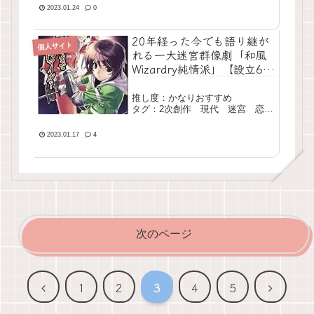
勘違い 長編 完結
2023.01.24
0
20年経った今でも語り継が
個人サイト
れる一大迷宮群像劇「和風
Wizardry純情派」【設立6カ
月達成記念】
推し度：かなりおすすめ
タグ：2次創作 現代 迷宮 恋
愛 長編 完結
2023.01.17
4
次のページ
前
次
1
2
3
4
5