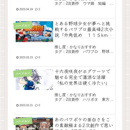
タグ：2次創作 ウマ娘 短編 完
結
2023.04.19
2
とある野球少女が夢へと挑
ハーメルン
戦するパワプロ最高峰2次小
説「外角低め １１５km/h
のストレート」
推し度：かなりおすすめ
タグ：2次創作 パワプロ 野球
恋愛 長編 完結
2023.03.23
0
十六夜咲夜がホグワーツで
ハーメルン
魅せる完全で瀟洒な活躍
「私の世界は硬く冷たい」
推し度：かなりおすすめ
タグ：2次創作 ハリポタ 東方
クロス 長編 完結
2023.03.21
0
あのパワポケの面白さをこ
ハーメルン
の素敵極まる2次創作で思い