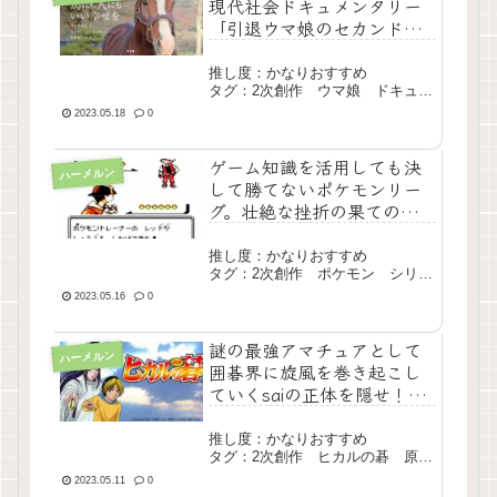
現代社会ドキュメンタリー
「引退ウマ娘のセカンドキ
ャリア」
推し度：かなりおすすめ
タグ：2次創作 ウマ娘 ドキュメ
ンタリー 長編 完結
2023.05.18
0
ゲーム知識を活用しても決
ハーメルン
して勝てないポケモンリー
グ。壮絶な挫折の果ての驚
きの叙述トリック「▶つづ
きからはじめる」
推し度：かなりおすすめ
タグ：2次創作 ポケモン シリア
ス 長編 完結
2023.05.16
0
謎の最強アマチュアとして
ハーメルン
囲碁界に旋風を巻き起こし
ていくsaiの正体を隠せ！
「IF GOD 【佐為があのま
まネット碁を続けていた
推し度：かなりおすすめ
ら…】」
タグ：2次創作 ヒカルの碁 原作
再構成 長編 完結
2023.05.11
0