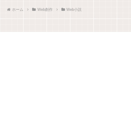
へ
へ
ホーム
Web創作
Web小説