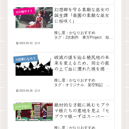
幻想郷を守る素敵な巫女の
その他サイト
誕生譚「楽園の素敵な巫女
に桜咲く」
推し度：かなりおすすめ
タグ：2次創作 東方Project 短
編 完結
2023.05.10
0
破滅の道を辿る植民地の未
小説家になろう
来を変えるため、同士の屍
の上で血に濡れた旗を掲げ
よ「我らの旗を掲げよ」
推し度：かなりおすすめ
タグ：オリジナル 架空戦記 戦
争 中編 完結
2023.04.26
0
絶対的な才能に挑むモブウ
ハーメルン
マ娘たちの意地を見よ「モ
ブウマ娘ーずはスーパーカ
ーをぶち抜きたい」
推し度：かなりおすすめ