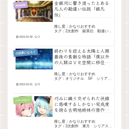
全銀河に響き渡ったとある
Arcadia
凡人の勘違い伝説「銀凡
伝」
推し度：かなりおすすめ
タグ：2次創作 銀英伝 勘違い
戦争 長編 完結
2023.02.09
2
終わりを迎える太陽と人類
小説家になろう
最後の素敵な物語「僕以外
の人類はＶＲ空間に移住し
た」
推し度：かなりおすすめ
タグ：オリジナル SF シリア
ス 長編 完結
2023.02.01
0
巧みに織り交ぜられた伏線
ハーメルン
に感嘆するしかない完成度
を誇る古明地姉妹の原作前
日談「Komeiji’s Diary」
推し度：かなりおすすめ
タグ：2次創作 東方 シリアス